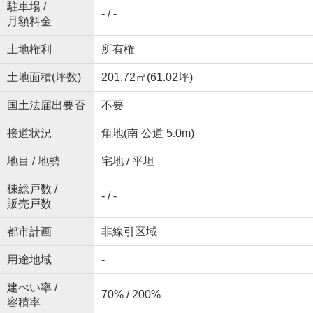
駐車場 /
- / -
月額料金
土地権利
所有権
土地面積(坪数)
201.72㎡(61.02坪)
国土法届出要否
不要
接道状況
角地(南 公道 5.0m)
地目 / 地勢
宅地 / 平坦
棟総戸数 /
- / -
販売戸数
都市計画
非線引区域
用途地域
-
建ぺい率 /
70% / 200%
容積率