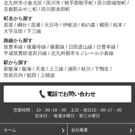
北九州市小倉北区
/
田川市
/
鞍手郡鞍手町
/
田川郡福智町
/
京都郡みやこ町
/
田川郡糸田町
町名から探す
若菜
/
綱分
/
花瀬
/
大日寺
/
伊岐須
/
柏の森
/
横田
/
椋本
/
大字豆田
/
下三緒
路線から探す
筑豊本線
/
後藤寺線
/
篠栗線
/
日田彦山線
/
日豊本線
/
平成筑豊鉄道田川線
/
北九州都市モノレール小倉線
駅から探す
新飯塚
/
飯塚
/
天道
/
上三緒
/
浦田
/
桂川
/
下鴨生
/
筑前庄内
/
鯰田
/
上穂波
電話でお問い合わせ
営業時間：
10：00~18：00 土日・祝日10：00~17：00
定休日：
毎週水曜日・第三火曜日
ホーム
会社概要