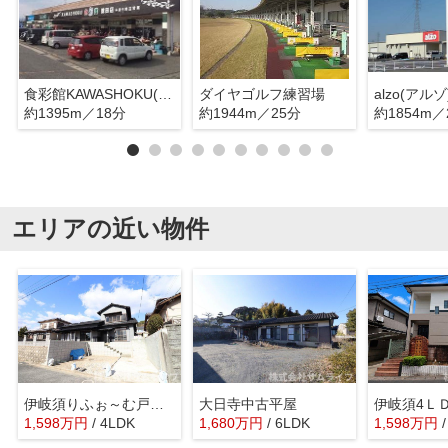
食彩館KAWASHOKU(カワショク) 鯰田店
ダイヤゴルフ練習場
約1395m／18分
約1944m／25分
約1854m／
エリアの近い物件
伊岐須りふぉ～む戸建て
大日寺中古平屋
伊岐須4Ｌ
1,598
万
円
/ 4LDK
1,680
万
円
/ 6LDK
1,598
万
円