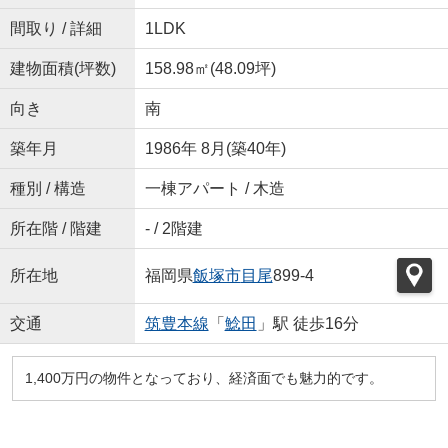
間取り / 詳細
1LDK
建物面積(坪数)
158.98㎡(48.09坪)
向き
南
築年月
1986年 8月(築40年)
種別 / 構造
一棟アパート / 木造
所在階 / 階建
- / 2階建
所在地
福岡県
飯塚市
目尾
899-4
交通
筑豊本線
「
鯰田
」駅 徒歩16分
1,400万円の物件となっており、経済面でも魅力的です。