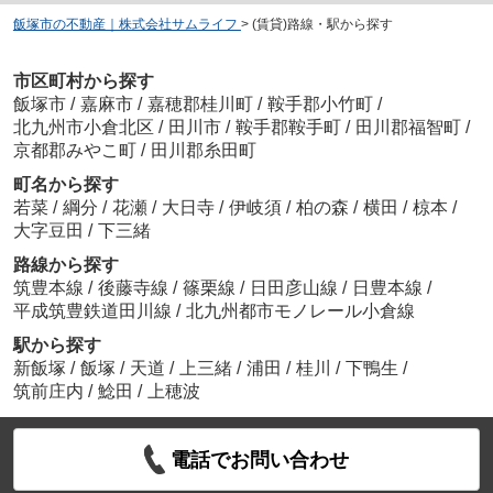
飯塚市の不動産｜株式会社サムライフ
>
(賃貸)路線・駅から探す
市区町村から探す
飯塚市
/
嘉麻市
/
嘉穂郡桂川町
/
鞍手郡小竹町
/
北九州市小倉北区
/
田川市
/
鞍手郡鞍手町
/
田川郡福智町
/
京都郡みやこ町
/
田川郡糸田町
町名から探す
若菜
/
綱分
/
花瀬
/
大日寺
/
伊岐須
/
柏の森
/
横田
/
椋本
/
大字豆田
/
下三緒
路線から探す
筑豊本線
/
後藤寺線
/
篠栗線
/
日田彦山線
/
日豊本線
/
平成筑豊鉄道田川線
/
北九州都市モノレール小倉線
駅から探す
新飯塚
/
飯塚
/
天道
/
上三緒
/
浦田
/
桂川
/
下鴨生
/
筑前庄内
/
鯰田
/
上穂波
電話でお問い合わせ