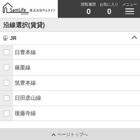
閲覧履歴
お気に入り
メニュー
0
0
沿線選択(賃貸)
JR
日豊本線
篠栗線
筑豊本線
日田彦山線
後藤寺線
ページトップへ