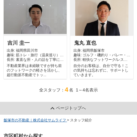
吉川 圭一
鬼丸 直也
出身:
福岡県田川市
出身:
福岡県飯塚市
趣味:
筋トレ・旅行（温泉巡り）バ
趣味:
ゴルフ・磯釣り・バレー・居
長所:
イク
素直な所・人の話を丁寧に聞
長所:
酒屋・町内会
軽快なフットワーク/レスポ
ける所・フット...
ンスの早さ
不動産業界は未経験ですが持ち前
自分のお客様は、自分で守る！こ
のフットワークの軽さを活かし、
の気持ちは忘れずに、サポートし
超行動派不動産でトッ...
ていきます。
4
全スタッフ：
名 1～4名表示
ページトップへ
飯塚市の不動産｜株式会社サムライフ
>
スタッフ紹介
市区町村から探す