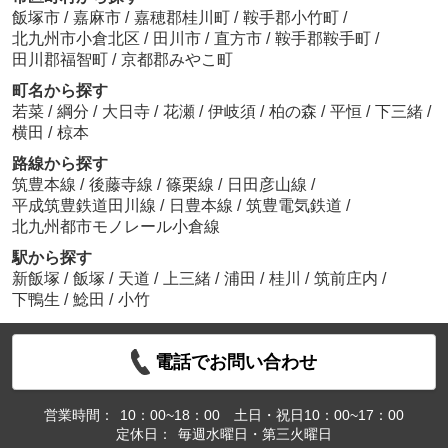
飯塚市
/
嘉麻市
/
嘉穂郡桂川町
/
鞍手郡小竹町
/
北九州市小倉北区
/
田川市
/
直方市
/
鞍手郡鞍手町
/
田川郡福智町
/
京都郡みやこ町
町名から探す
若菜
/
綱分
/
大日寺
/
花瀬
/
伊岐須
/
柏の森
/
平恒
/
下三緒
/
横田
/
椋本
路線から探す
筑豊本線
/
後藤寺線
/
篠栗線
/
日田彦山線
/
平成筑豊鉄道田川線
/
日豊本線
/
筑豊電気鉄道
/
北九州都市モノレール小倉線
駅から探す
新飯塚
/
飯塚
/
天道
/
上三緒
/
浦田
/
桂川
/
筑前庄内
/
下鴨生
/
鯰田
/
小竹
電話でお問い合わせ
営業時間：
10：00~18：00 土日・祝日10：00~17：00
定休日：
毎週水曜日・第三火曜日