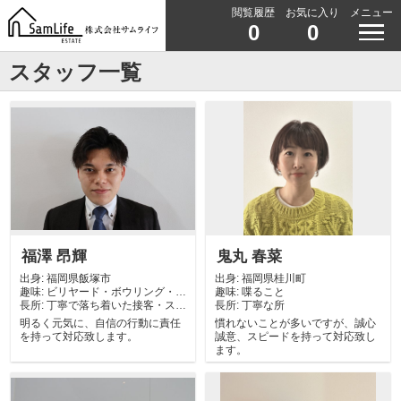
閲覧履歴
お気に入り
メニュー
0
0
スタッフ一覧
福澤 昂輝
鬼丸 春菜
出身:
福岡県飯塚市
出身:
福岡県桂川町
趣味:
ビリヤード・ボウリング・グ
趣味:
喋ること
長所:
ルメ旅
丁寧で落ち着いた接客・スピ
長所:
丁寧な所
ードに自信あり
明るく元気に、自信の行動に責任
慣れないことが多いですが、誠心
を持って対応致します。
誠意、スピードを持って対応致し
ます。