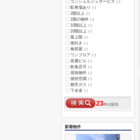
コンシェルジュサービス
(-)
駐車場あり
(-)
2階以上
(-)
1階の物件
(-)
10階以上
(-)
20階以上
(-)
最上階
(-)
南向き
(-)
角部屋
(-)
ワンフロア
(-)
高層ビル
(-)
飲食店可
(-)
居抜物件
(-)
個別空調
(-)
都市ガス
(-)
下水道
(-)
23
件が該当
新着物件