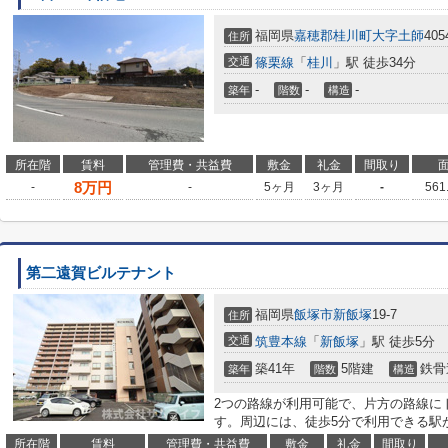
福岡県
嘉穂郡桂川町
大字土師
405
住所
交通
篠栗線
「
桂川
」駅 徒歩34分
-
-
-
築年
階数
構造
所在階
賃料
管理費・共益費
敷金
礼金
間取り
8
万円
-
-
5ヶ月
3ヶ月
-
561
第二遠賀ビルテナント
福岡県
飯塚市
新飯塚
19-7
住所
交通
筑豊本線
「
新飯塚
」駅 徒歩5分
築41年
5階建
鉄骨
築年
階数
構造
2つの路線が利用可能で、片方の路線に
す。周辺には、徒歩5分で利用できる駅
所在階
賃料
管理費・共益費
敷金
礼金
間取り