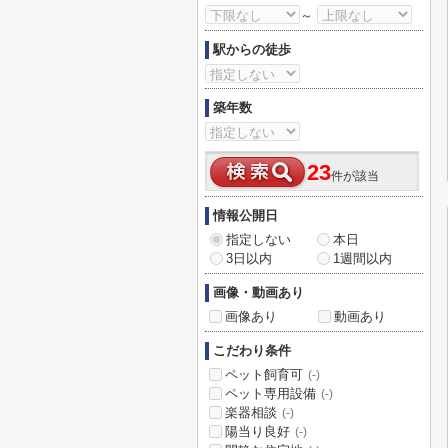
～
駅からの徒歩
築年数
23
件が該当
情報公開日
指定しない
本日
3日以内
1週間以内
画像・動画あり
画像あり
動画あり
こだわり条件
ペット飼育可
(-)
ペット専用設備
(-)
楽器相談
(-)
陽当り良好
(-)