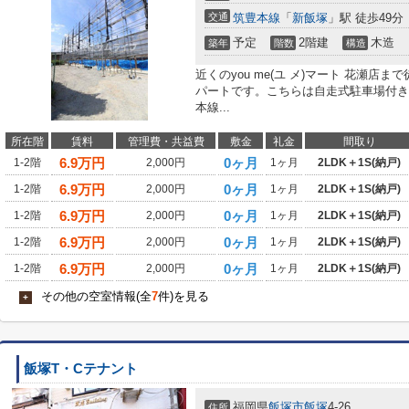
交通
筑豊本線
「
新飯塚
」駅 徒歩49分
予定
2階建
木造
築年
階数
構造
近くのyou me(ユ メ)マート 花瀬店
パートです。こちらは自走式駐車場付き
本線...
所在階
賃料
管理費・共益費
敷金
礼金
間取り
6.9
万円
0ヶ月
1-2階
2,000円
1ヶ月
2LDK＋1S(納戸)
6.9
万円
0ヶ月
1-2階
2,000円
1ヶ月
2LDK＋1S(納戸)
6.9
万円
0ヶ月
1-2階
2,000円
1ヶ月
2LDK＋1S(納戸)
6.9
万円
0ヶ月
1-2階
2,000円
1ヶ月
2LDK＋1S(納戸)
6.9
万円
0ヶ月
1-2階
2,000円
1ヶ月
2LDK＋1S(納戸)
その他の空室情報(全
7
件)を見る
+
飯塚T・Cテナント
福岡県
飯塚市
飯塚
4-26
住所