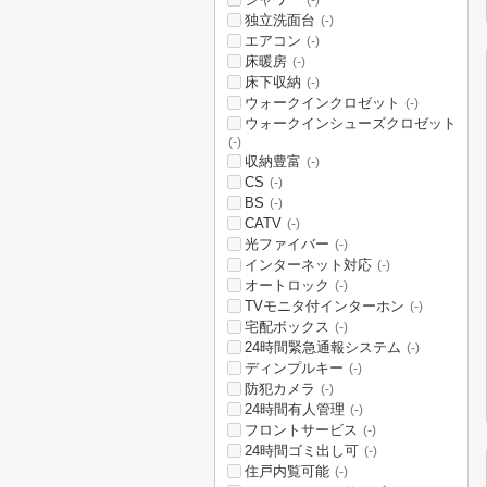
(-)
独立洗面台
(-)
エアコン
(-)
床暖房
(-)
床下収納
(-)
ウォークインクロゼット
(-)
ウォークインシューズクロゼット
(-)
収納豊富
(-)
CS
(-)
BS
(-)
CATV
(-)
光ファイバー
(-)
インターネット対応
(-)
オートロック
(-)
TVモニタ付インターホン
(-)
宅配ボックス
(-)
24時間緊急通報システム
(-)
ディンプルキー
(-)
防犯カメラ
(-)
24時間有人管理
(-)
フロントサービス
(-)
24時間ゴミ出し可
(-)
住戸内覧可能
(-)