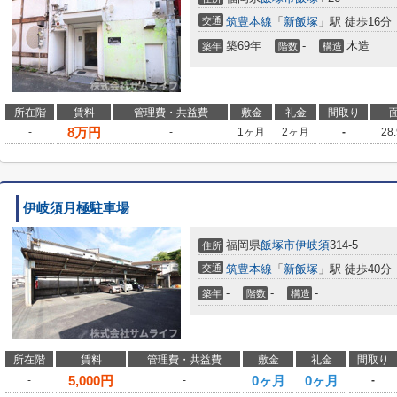
交通
筑豊本線
「
新飯塚
」駅 徒歩16分
築69年
-
木造
築年
階数
構造
所在階
賃料
管理費・共益費
敷金
礼金
間取り
8
万円
-
-
1ヶ月
2ヶ月
-
28
伊岐須月極駐車場
福岡県
飯塚市
伊岐須
314-5
住所
交通
筑豊本線
「
新飯塚
」駅 徒歩40分
-
-
-
築年
階数
構造
所在階
賃料
管理費・共益費
敷金
礼金
間取り
5,000
円
0ヶ月
0ヶ月
-
-
-