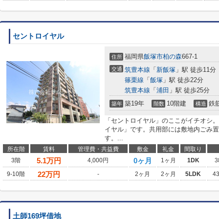
セントロイヤル
福岡県
飯塚市
柏の森
667-1
住所
交通
筑豊本線
「
新飯塚
」駅 徒歩11分
篠栗線
「
飯塚
」駅 徒歩22分
筑豊本線
「
浦田
」駅 徒歩25分
築19年
10階建
鉄
築年
階数
構造
「セントロイヤル」のここがイチオシ。
イヤル」です。共用部には敷地内ごみ置
す。...
所在階
賃料
管理費・共益費
敷金
礼金
間取り
5.1
万円
0ヶ月
3階
4,000円
1ヶ月
1DK
3
22
万円
9-10階
-
2ヶ月
2ヶ月
5LDK
4
土師169坪借地