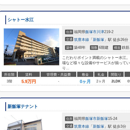
シャトー水江
福岡県
飯塚市
川津
219-2
住所
交通
筑豊本線
「
新飯塚
」駅 徒歩26分
築48年
6階建
鉄筋
築年
階数
構造
こだわりポイント満載のシャトー水江。
場など様々な設備やサービスが揃ってい
り...
所在階
賃料
管理費・共益費
敷金
礼金
間取り
5.9
万円
0ヶ月
3階
-
2ヶ月
2LDK
6
新飯塚テナント
福岡県
飯塚市
新飯塚
15-24
住所
交通
筑豊本線
「
新飯塚
」駅 徒歩3分