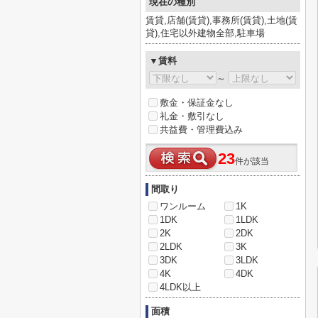
現在の種別
賃貸,店舗(賃貸),事務所(賃貸),土地(賃
貸),住宅以外建物全部,駐車場
▼賃料
～
敷金・保証金なし
礼金・敷引なし
共益費・管理費込み
23
件が該当
間取り
ワンルーム
1K
1DK
1LDK
2K
2DK
2LDK
3K
3DK
3LDK
4K
4DK
4LDK以上
面積