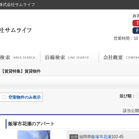
株式会社サムライフ
営業時間：10：
【賃貸特集】賃貸物件
並び順：
空室物件のみ表示
該当公開
飯塚市花瀬のアパート
福岡県
飯塚市
花瀬
102-45
住所