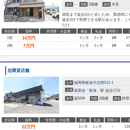
-
2階建
木造
築年
階数
構造
病院まで徒歩2分と近いため、緊急時に
徒歩3分で利用できる駅があります。こ
だけ...
所在階
賃料
管理費・共益費
敷金
礼金
間取り
14
万円
1階
-
2ヶ月
3ヶ月
1R
4
7
万円
2階
-
2ヶ月
3ヶ月
1R
3
忠隈貸店舗
福岡県
飯塚市
忠隈
521-1
住所
交通
篠栗線
「
飯塚
」駅 徒歩17分
築50年
2階建
鉄骨
築年
階数
構造
所在階
賃料
管理費・共益費
敷金
礼金
間取り
22
万円
-
-
3ヶ月
1ヶ月
-
12