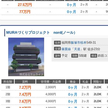
27.5
万円
0ヶ月
-
-
2ヶ月
-
2
77
万円
0ヶ月
-
-
2ヶ月
-
9
MURAづくりプロジェクト nord(ノール）
福岡県
飯塚市
椋本
549-31
住所
交通
篠栗線
「
天道
」駅 徒歩23分
予定
5階建
鉄筋コ
築年
階数
構造
所在階
賃料
管理費・共益費
敷金
礼金
間取り
7.2
万円
0ヶ月
1階
2,000円
2ヶ月
2LDK
7.4
万円
0ヶ月
2階
4,000円
2ヶ月
2LDK
7.6
万円
0ヶ月
3階
4,000円
2ヶ月
2LDK