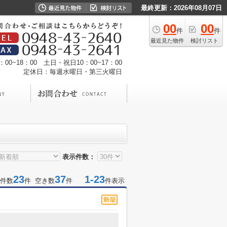
最終更新：2026年08月07日
00
00
件
件
最近見た物件
検討リスト
00~18：00 土日・祝日10：00~17：00
定休日：毎週水曜日・第三火曜日
表示件数：
23
37
1-23
件数
件 空き数
件
件表示