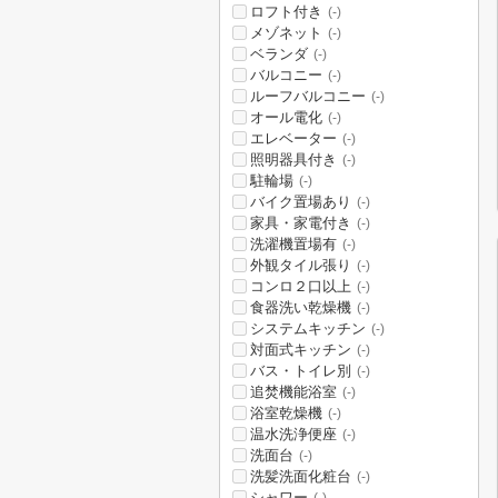
ロフト付き
(-)
メゾネット
(-)
ベランダ
(-)
バルコニー
(-)
ルーフバルコニー
(-)
オール電化
(-)
エレベーター
(-)
照明器具付き
(-)
駐輪場
(-)
バイク置場あり
(-)
家具・家電付き
(-)
洗濯機置場有
(-)
外観タイル張り
(-)
コンロ２口以上
(-)
食器洗い乾燥機
(-)
システムキッチン
(-)
対面式キッチン
(-)
バス・トイレ別
(-)
追焚機能浴室
(-)
浴室乾燥機
(-)
温水洗浄便座
(-)
洗面台
(-)
洗髪洗面化粧台
(-)
シャワー