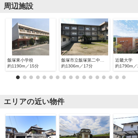
周辺施設
飯塚東小学校
飯塚市立飯塚第二中学校
近畿大学
約1190m／15分
約1306m／17分
約1790m／
エリアの近い物件