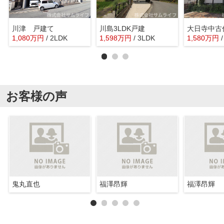
川津 戸建て
川島3LDK戸建
大日寺中古
1,080
万
円
/ 2LDK
1,598
万
円
/ 3LDK
1,580
万
円
お客様の声
鬼丸直也
福澤昂輝
福澤昂輝