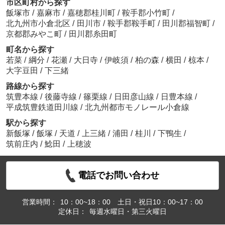
市区町村から探す
飯塚市
/
嘉麻市
/
嘉穂郡桂川町
/
鞍手郡小竹町
/
北九州市小倉北区
/
田川市
/
鞍手郡鞍手町
/
田川郡福智町
/
京都郡みやこ町
/
田川郡糸田町
町名から探す
若菜
/
綱分
/
花瀬
/
大日寺
/
伊岐須
/
柏の森
/
横田
/
椋本
/
大字豆田
/
下三緒
路線から探す
筑豊本線
/
後藤寺線
/
篠栗線
/
日田彦山線
/
日豊本線
/
平成筑豊鉄道田川線
/
北九州都市モノレール小倉線
駅から探す
新飯塚
/
飯塚
/
天道
/
上三緒
/
浦田
/
桂川
/
下鴨生
/
筑前庄内
/
鯰田
/
上穂波
電話でお問い合わせ
営業時間：
10：00~18：00 土日・祝日10：00~17：00
定休日：
毎週水曜日・第三火曜日