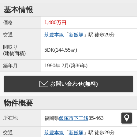
基本情報
価格
1,480万円
交通
筑豊本線
「
新飯塚
」駅 徒歩29分
間取り
5DK(144.55㎡)
(建物面積)
築年月
1990年 2月(築36年)
お問い合わせ(無料)
物件概要
所在地
福岡県
飯塚市
下三緒
35-463
交通
筑豊本線
「
新飯塚
」駅 徒歩29分