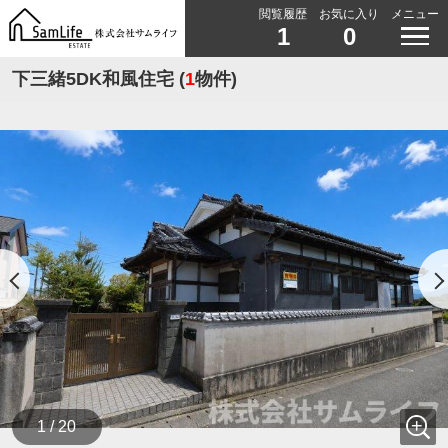
閲覧履歴
お気に入り
メニュー
1
0
下三緒5DK和風住宅 (
1
物件)
1 / 20