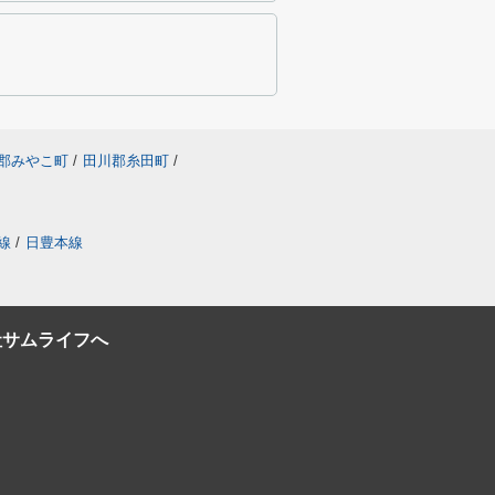
郡みやこ町
/
田川郡糸田町
/
線
/
日豊本線
社サムライフへ