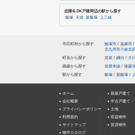
忠隈4LDK戸建周辺の駅から探す
飯塚
天道
新飯塚
上三緒
市区町村から探す
飯塚市
/
嘉麻市
/
北九州市小倉北
町名から探す
若菜
/
綱分
/
大
路線から探す
筑豊本線
/
後藤
駅から探す
飯塚
/
新飯塚
/
ホーム
新築戸建て
会社概要
中古戸建て・
プライバシーポリシー
土地
利用規約
収益物件
サイトマップ
賃貸物件
物件カタログ