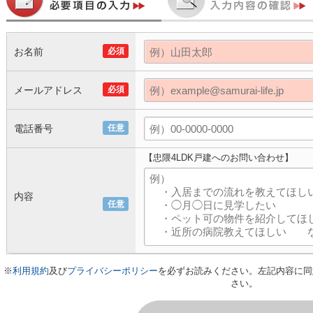
お名前
必須
メールアドレス
必須
電話番号
任意
【忠隈4LDK戸建へのお問い合わせ】
内容
任意
※
利用規約
及び
プライバシーポリシー
を必ずお読みください。左記内容に同
さい。