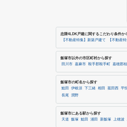
忠隈4LDK戸建に関するこだわり条件か
【不動産特集】新築戸建て
【不動産特
飯塚市以外の市区町村から探す
田川市
嘉麻市
鞍手郡鞍手町
嘉穂郡
飯塚市の町名から探す
鯰田
伊岐須
下三緒
相田
菰田西
平
長尾
潤野
飯塚市にある駅から探す
天道
飯塚
鯰田
浦田
新飯塚
上穂波