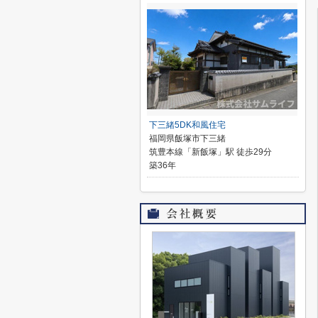
下三緒5DK和風住宅
福岡県飯塚市下三緒
筑豊本線「新飯塚」駅 徒歩29分
築36年