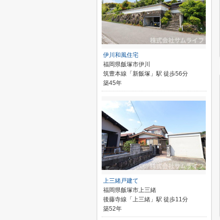
伊川和風住宅
福岡県飯塚市伊川
筑豊本線「新飯塚」駅 徒歩56分
築45年
上三緒戸建て
福岡県飯塚市上三緒
後藤寺線「上三緒」駅 徒歩11分
築52年