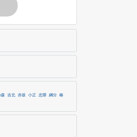
す
の森
吉北
赤坂
小正
忠隈
綱分
椿