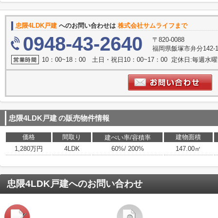
忠隈4LDK戸建
へのお問い合わせは
株式会社サムライフまで
0948-43-2640
〒820-0088
福岡県飯塚市弁分142-
10：00~18：00 土日・祝日10：00~17：00 定休日:毎週
忠隈4LDK戸建
の販売物件情報
価格
間取り
建物面積
建ぺい率/容積率
1,280万円
4LDK
60%/ 200%
147.00㎡
忠隈4LDK戸建
へのお問い合わせ