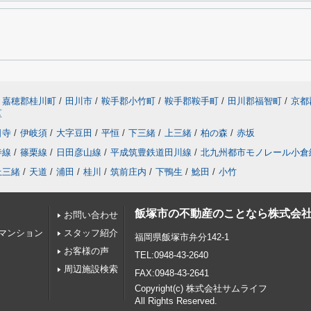
嘉穂郡桂川町
/
田川市
/
鞍手郡小竹町
/
鞍手郡鞍手町
/
田川郡福智町
/
京都
区
日寺
/
伊岐須
/
大字豆田
/
平恒
/
下三緒
/
上三緒
/
柏の森
/
赤坂
寺線
/
篠栗線
/
日田彦山線
/
平成筑豊鉄道田川線
/
北九州都市モノレール小倉
上三緒
/
天道
/
浦田
/
桂川
/
筑前庄内
/
下鴨生
/
鯰田
/
小竹
飯塚市の不動産のことなら株式会
お問い合わせ
マンション
スタッフ紹介
福岡県飯塚市弁分142-1
お客様の声
TEL:0948-43-2640
周辺施設検索
FAX:0948-43-2641
Copyright(c) 株式会社サムライフ
All Rights Reserved.