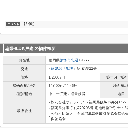
【外観】
コメント
忠隈4LDK戸建
の物件概要
所在地
福岡県
飯塚市
忠隈
120-72
篠栗線
「
飯塚
」駅 徒歩11分
交通
価格
1,280万円
築年月（築
建物面積/坪数
147.00㎡/44.46坪
土地面積/
種別/構造
中古一戸建 / 軽量鉄骨
地目
株式会社サムライフ
福岡県飯塚市弁分142-
福岡県知事 (1) 第20203号 宅地建物取引
取扱会社
公益社団法人 全国宅地建物取引業協会連合
保証協会