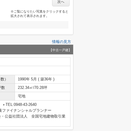
次へ
※ご覧になりたい写真をクリックすると
拡大されて表示されます。
情報の見方
【中古一戸建】
年数）
1990年 5月 ( 築36年 )
坪数
232.34㎡/70.28坪
宅地
1
TEL:0948-43-2640
士・2級ファイナンシャルプランナー
会・公益社団法人 全国宅地建物取引業