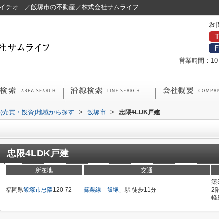
がイチオ...／飯塚市の不動産／株式会社サムライフ
営業時間：10：
(売買・投資)地域から探す
>
飯塚市
>
忠隈4LDK戸建
忠隈4LDK戸建
所在地
交通
築
福岡県
飯塚市
忠隈
120-72
篠栗線
「
飯塚
」駅 徒歩11分
2
軽