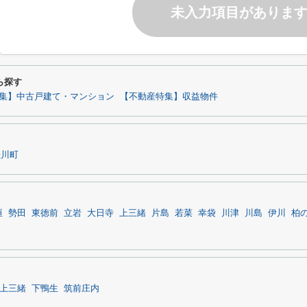
未入力項目がありま
ら探す
集】中古戸建て・マンション
【不動産特集】収益物件
桂川町
恒
勢田
東徳前
立岩
大日寺
上三緒
片島
若菜
幸袋
川津
川島
伊川
柏
上三緒
下鴨生
筑前庄内