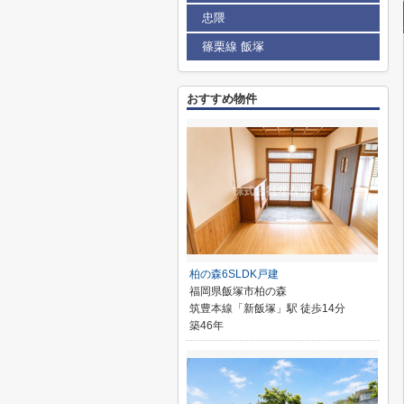
忠隈
篠栗線 飯塚
おすすめ物件
柏の森6SLDK戸建
福岡県飯塚市柏の森
筑豊本線「新飯塚」駅 徒歩14分
築46年