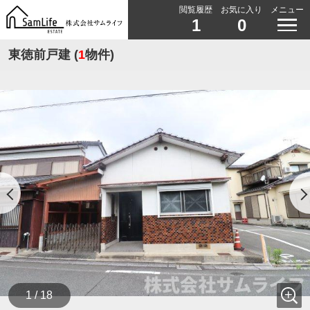
閲覧履歴
お気に入り
メニュー
1
0
東徳前戸建 (
1
物件)
1 / 18