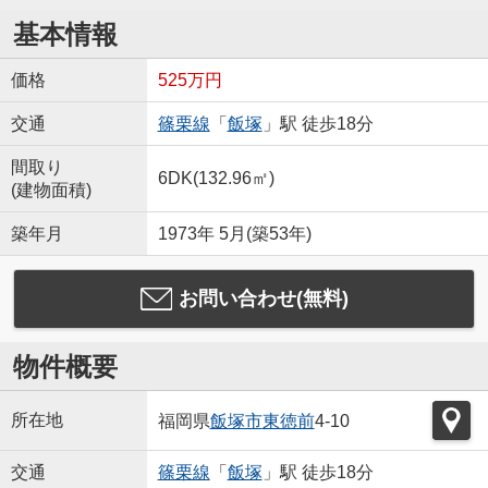
基本情報
価格
525万円
交通
篠栗線
「
飯塚
」駅 徒歩18分
間取り
6DK(132.96㎡)
(建物面積)
築年月
1973年 5月(築53年)
お問い合わせ(無料)
物件概要
所在地
福岡県
飯塚市
東徳前
4-10
交通
篠栗線
「
飯塚
」駅 徒歩18分