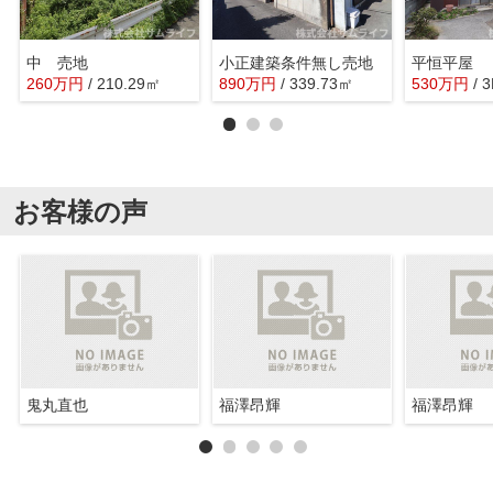
中 売地
小正建築条件無し売地
平恒平屋
260
万
円
/ 210.29㎡
890
万
円
/ 339.73㎡
530
万
円
/ 
お客様の声
鬼丸直也
福澤昂輝
福澤昂輝