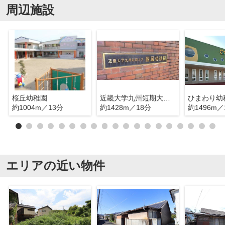
周辺施設
桜丘幼稚園
近畿大学九州短期大学附属幼稚園
ひまわり幼
約1004m／13分
約1428m／18分
約1496m／
エリアの近い物件