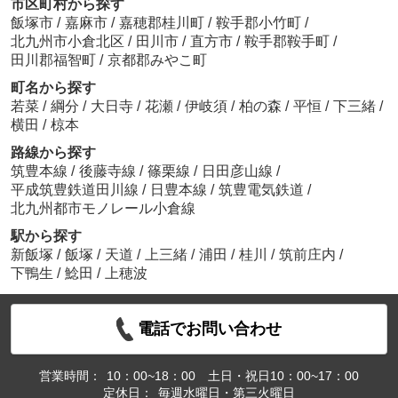
市区町村から探す
飯塚市
/
嘉麻市
/
嘉穂郡桂川町
/
鞍手郡小竹町
/
北九州市小倉北区
/
田川市
/
直方市
/
鞍手郡鞍手町
/
田川郡福智町
/
京都郡みやこ町
町名から探す
若菜
/
綱分
/
大日寺
/
花瀬
/
伊岐須
/
柏の森
/
平恒
/
下三緒
/
横田
/
椋本
路線から探す
筑豊本線
/
後藤寺線
/
篠栗線
/
日田彦山線
/
平成筑豊鉄道田川線
/
日豊本線
/
筑豊電気鉄道
/
北九州都市モノレール小倉線
駅から探す
新飯塚
/
飯塚
/
天道
/
上三緒
/
浦田
/
桂川
/
筑前庄内
/
下鴨生
/
鯰田
/
上穂波
電話でお問い合わせ
営業時間：
10：00~18：00 土日・祝日10：00~17：00
定休日：
毎週水曜日・第三火曜日