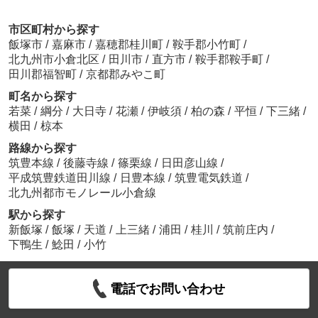
市区町村から探す
飯塚市
/
嘉麻市
/
嘉穂郡桂川町
/
鞍手郡小竹町
/
北九州市小倉北区
/
田川市
/
直方市
/
鞍手郡鞍手町
/
田川郡福智町
/
京都郡みやこ町
町名から探す
若菜
/
綱分
/
大日寺
/
花瀬
/
伊岐須
/
柏の森
/
平恒
/
下三緒
/
横田
/
椋本
路線から探す
筑豊本線
/
後藤寺線
/
篠栗線
/
日田彦山線
/
平成筑豊鉄道田川線
/
日豊本線
/
筑豊電気鉄道
/
北九州都市モノレール小倉線
駅から探す
新飯塚
/
飯塚
/
天道
/
上三緒
/
浦田
/
桂川
/
筑前庄内
/
下鴨生
/
鯰田
/
小竹
電話でお問い合わせ