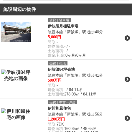
施設周辺の物件
賃貸｜駐車場
伊岐須月極駐車場
筑豊本線「新飯塚」駅 徒歩40分
5,000円
間取:
-
建物面積:
- / -
土地面積:
- / -
敷金/礼金:
0ヶ月/0ヶ月
売買｜売地
伊岐須84坪売地
筑豊本線「新飯塚」駅 徒歩41分
500万円
間取:
-
建物面積:
- / 84.11坪
土地面積:
278.08㎡ / 84.11坪
売買｜中古一戸建
伊川和風住宅
筑豊本線「新飯塚」駅 徒歩56分
1,200万円
間取:
7DK
建物面積:
160.85㎡ / 48.65坪