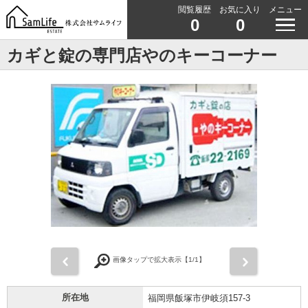
閲覧履歴
お気に入り
メニュー
0
0
カギと錠の専門店やのキーコーナー
前
次
画像タップで拡大表示【
1
/1】
所在地
福岡県飯塚市伊岐須157-3