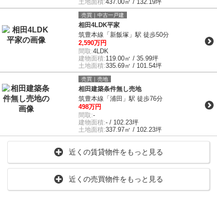
土地面積:
437.00㎡ / 132.19坪
売買｜中古一戸建
相田4LDK平家
筑豊本線「新飯塚」駅 徒歩50分
2,590万円
間取:
4LDK
建物面積:
119.00㎡ / 35.99坪
土地面積:
335.69㎡ / 101.54坪
売買｜売地
相田建築条件無し売地
筑豊本線「浦田」駅 徒歩76分
498万円
間取:
-
建物面積:
- / 102.23坪
土地面積:
337.97㎡ / 102.23坪
近くの賃貸物件をもっと見る
近くの売買物件をもっと見る