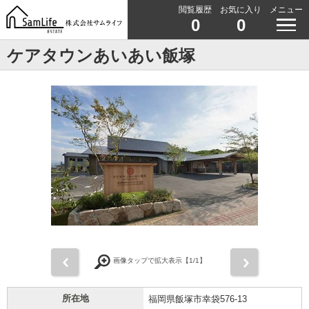
閲覧履歴
お気に入り
メニュー
0
0
ケアタウンあいあい飯塚
前
次
画像タップで拡大表示【
1
/1】
所在地
福岡県飯塚市幸袋576-13