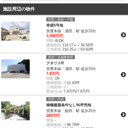
施設周辺の物件
売買｜新築一戸建
幸袋5号地
筑豊本線「浦田」駅 徒歩33分
3,398万円
間取:
4LDK
建物面積:
114.27㎡ / 34.56坪
土地面積:
210.25㎡ / 63.60坪
賃貸｜店舗事務所
クオリスR
筑豊本線「浦田」駅 徒歩33分
7.8万円
間取:
1R
建物面積:
- / 11.43坪
土地面積:
- / -
敷金/礼金:
7.8万円/7.8万円
売買｜売地
柳橋建築条件なし96坪売地
筑豊本線「鯰田」駅 徒歩25分
280万円
間取:
-
建物面積:
- / 96.70坪