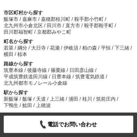
市区町村から探す
飯塚市
/
嘉麻市
/
嘉穂郡桂川町
/
鞍手郡小竹町
/
北九州市小倉北区
/
田川市
/
直方市
/
鞍手郡鞍手町
/
田川郡福智町
/
京都郡みやこ町
町名から探す
若菜
/
綱分
/
大日寺
/
花瀬
/
伊岐須
/
柏の森
/
平恒
/
下三緒
/
横田
/
椋本
路線から探す
筑豊本線
/
後藤寺線
/
篠栗線
/
日田彦山線
/
平成筑豊鉄道田川線
/
日豊本線
/
筑豊電気鉄道
/
北九州都市モノレール小倉線
駅から探す
新飯塚
/
飯塚
/
天道
/
上三緒
/
浦田
/
桂川
/
筑前庄内
/
下鴨生
/
鯰田
/
上穂波
電話でお問い合わせ