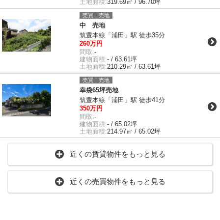
土地面積:
319.69㎡ / 96.70坪
売買｜売地
中 売地
筑豊本線「浦田」駅 徒歩35分
260万円
間取:
-
建物面積:
- / 63.61坪
土地面積:
210.29㎡ / 63.61坪
売買｜売地
幸袋65坪売地
筑豊本線「浦田」駅 徒歩41分
350万円
間取:
-
建物面積:
- / 65.02坪
土地面積:
214.97㎡ / 65.02坪
近くの賃貸物件をもっと見る
近くの売買物件をもっと見る