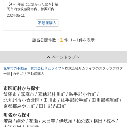
【4～5年前には無かった動き】福
岡市内や筑紫野市内、篠栗町内か
らの お問い合わせが最近とても
2024-05-11
多く、...
不動産購入
1
該当公開件数：
件
1～1
件を表示
ページトップへ
飯塚市の不動産｜株式会社サムライフ
>
株式会社サムライフのスタッフブログ
一覧 | カテゴリ:不動産購入
市区町村から探す
飯塚市
/
嘉麻市
/
嘉穂郡桂川町
/
鞍手郡小竹町
/
北九州市小倉北区
/
田川市
/
鞍手郡鞍手町
/
田川郡福智町
/
京都郡みやこ町
/
田川郡糸田町
町名から探す
若菜
/
綱分
/
花瀬
/
大日寺
/
伊岐須
/
柏の森
/
横田
/
椋本
/
大字豆田
/
下三緒