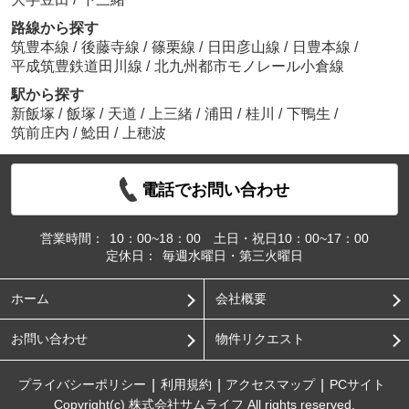
路線から探す
筑豊本線
/
後藤寺線
/
篠栗線
/
日田彦山線
/
日豊本線
/
平成筑豊鉄道田川線
/
北九州都市モノレール小倉線
駅から探す
新飯塚
/
飯塚
/
天道
/
上三緒
/
浦田
/
桂川
/
下鴨生
/
筑前庄内
/
鯰田
/
上穂波
電話でお問い合わせ
営業時間：
10：00~18：00 土日・祝日10：00~17：00
定休日：
毎週水曜日・第三火曜日
ホーム
会社概要
お問い合わせ
物件リクエスト
プライバシーポリシー
利用規約
アクセスマップ
PCサイト
Copyright(c) 株式会社サムライフ All rights reserved.