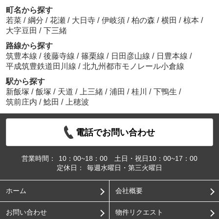
町名から探す
若菜
/
綱分
/
花瀬
/
大日寺
/
伊岐須
/
柏の森
/
横田
/
椋本
/
大字豆田
/
下三緒
路線から探す
筑豊本線
/
後藤寺線
/
篠栗線
/
日田彦山線
/
日豊本線
/
平成筑豊鉄道田川線
/
北九州都市モノレール小倉線
駅から探す
新飯塚
/
飯塚
/
天道
/
上三緒
/
浦田
/
桂川
/
下鴨生
/
筑前庄内
/
鯰田
/
上穂波
電話でお問い合わせ
営業時間：
10：00~18：00 土日・祝日10：00~17：00
定休日：
毎週水曜日・第三火曜日
ホーム
会社概要
お問い合わせ
物件リクエスト