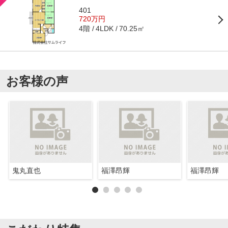
401
720万円
4階
70.25㎡
4LDK
お客様の声
鬼丸直也
福澤昂輝
福澤昂輝