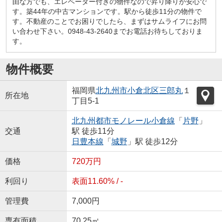
由な方でも、エレベーター付きの物件なので昇り降りが安心で
す。築44年の中古マンションです。駅から徒歩11分の物件で
す。不動産のことでお困りでしたら、まずはサムライフにお問
い合わせ下さい。0948-43-2640までお電話お待ちしておりま
す。
物件概要
福岡県
北九州市小倉北区
三郎丸
１
所在地
丁目5-1
北九州都市モノレール小倉線
「
片野
」
交通
駅 徒歩11分
日豊本線
「
城野
」駅 徒歩12分
価格
720万円
利回り
表面11.60% / -
管理費
7,000円
専有面積
70.25㎡