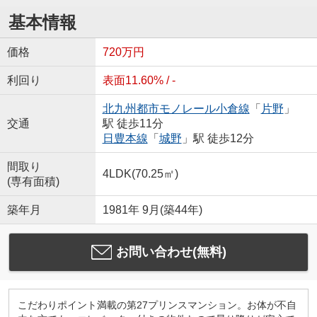
基本情報
価格
720万円
利回り
表面11.60% / -
北九州都市モノレール小倉線
「
片野
」
交通
駅 徒歩11分
日豊本線
「
城野
」駅 徒歩12分
間取り
4LDK(70.25㎡)
(専有面積)
築年月
1981年 9月(築44年)
お問い合わせ(無料)
こだわりポイント満載の第27プリンスマンション。お体が不自