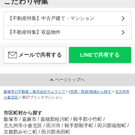
こだわり特集
【不動産特集】中古戸建て・マンション
【不動産特集】収益物件
メールで共有する
LINEで共有する
ページトップへ
飯塚市の不動産｜株式会社サムライフ
>
(売買・投資)地域から探す
>
北九州市
小倉北区
>
第27プリンスマンション
市区町村から探す
飯塚市
/
嘉麻市
/
嘉穂郡桂川町
/
鞍手郡小竹町
/
北九州市小倉北区
/
田川市
/
鞍手郡鞍手町
/
田川郡福智町
/
京都郡みやこ町
/
田川郡糸田町