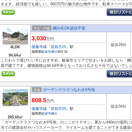
きます。経済面でも嬉しい、960万円の魅力的な物件です。駐車スペースが3台.
綱分4LDK築浅平屋
中古一戸建
3,030
万円
徒歩29分
後藤寺線
「
筑前庄内
」駅
4LDK
福岡県
飯塚市
綱分
903-10
94.64㎡
こだわりで選びたい方におすすめ。飯塚市エリアで住まいをお探しなら「綱分
屋戸建てです。建物面積は94.64平米となっており広さも十分ではないでしょう
ガーデンテラスつなわき6号地
売地
808.5
万円
徒歩34分
後藤寺線
「
筑前庄内
」駅
福岡県
飯塚市
綱分
205.60㎡
「ガーデンテラスつなわき6号地」のここがイチオシ。家から440mの場所
当ての建築会社やハウスメーカーで、マイホームを建てることができる建築条件