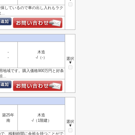
確保しているので車の出し入れもラク
..
-
木造
-
-/（-）
選択
▼
地域です。購入価格900万円と好条
..
築25年
木造
南
-/（1階建）
選択
▼
ので、移動時間に余裕を持つことがで