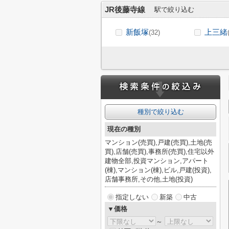
JR後藤寺線
駅で絞り込む
新飯塚
上三緒
(32)
種別で絞り込む
現在の種別
マンション(売買),戸建(売買),土地(売
買),店舗(売買),事務所(売買),住宅以外
建物全部,投資マンション,アパート
(棟),マンション(棟),ビル,戸建(投資),
店舗事務所,その他,土地(投資)
指定しない
新築
中古
▼価格
～