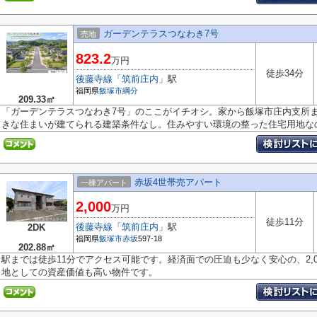
ガーデンテラスつなわき7号
売地
823.2
万円
徒歩34分
後藤寺線
「
筑前庄内
」駅
福岡県
飯塚市
綱分
209.33㎡
「ガーデンテラスつなわき7号」のここがイチオシ。家から飯塚市庄内支所ま
きな住まいが建てられる建築条件なし。住みやすい環境の整った住宅用地なので
赤坂4世帯売アパート
一棟アパート
2,000
万円
徒歩11分
後藤寺線
「
筑前庄内
」駅
2DK
福岡県
飯塚市
赤坂
597-18
202.88㎡
駅までは徒歩11分でアクセス可能です。経済面での圧迫も少なく安心の、2,
地としての資産価値も高い物件です。