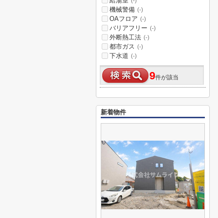
給湯室
(-)
機械警備
(-)
OAフロア
(-)
バリアフリー
(-)
外断熱工法
(-)
都市ガス
(-)
下水道
(-)
9
件が該当
新着物件