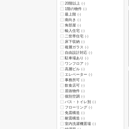
20階以上
(-)
1階の物件
(-)
最上階
(-)
南向き
(-)
角部屋
(-)
輸入住宅
(-)
二世帯住宅
(-)
床下収納
(-)
複層ガラス
(-)
自由設計対応
(-)
駐車場あり
(-)
ワンフロア
(-)
高層ビル
(-)
エレベーター
(-)
事務所可
(-)
飲食店可
(-)
居抜物件
(-)
個別空調
(-)
バス・トイレ別
(-)
フローリング
(-)
免震構造
(-)
耐震構造
(-)
室内洗濯機置場
(-)