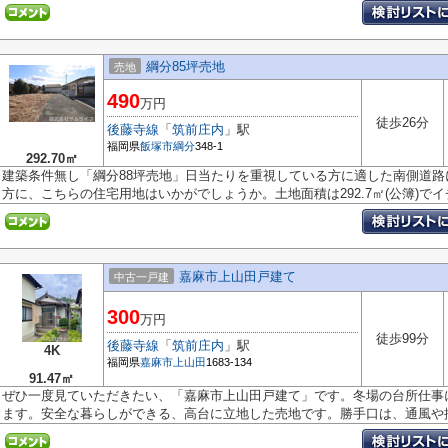
綱分85坪売地
売地
490
万円
徒歩26分
後藤寺線
「
筑前庄内
」駅
福岡県
飯塚市
綱分
348-1
292.70㎡
建築条件無し「綱分88坪売地」日当たりを重視している方に適した南側道
方に、こちらの住宅用地はいかがでしょうか。土地面積は292.7㎡(公簿)でイチ.
嘉麻市上山田戸建て
中古一戸建
300
万円
徒歩99分
後藤寺線
「
筑前庄内
」駅
4K
福岡県
嘉麻市
上山田
1683-134
91.47㎡
ぜひ一度見ていただきたい、「嘉麻市上山田戸建て」です。冬場の台所仕事
ます。安全な暮らしができる、高台に立地した売地です。勝手口は、通風や採.