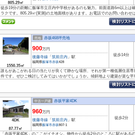
805.29㎡
徒歩19分の距離に飯塚市立庄内中学校があるのも魅力。前面道路6m以上は
ラクです。805.29㎡(実測)の土地面積があります。お電話でのお問い合わせは.
赤坂468坪売地
売地
900
万円
徒歩14分
後藤寺線
「
筑前庄内
」駅
福岡県
飯塚市
赤坂
428
1550.35㎡
誰もがあこがれる日の当たりが良くて静かな場所、それが第一種低層住居専用
件です。ぜひご検討してみてはいかがでしょうか。傾斜地より建築が楽な平坦.
赤坂平家4DK
中古一戸建
960
万円
徒歩2分
後藤寺線
「
筑前庄内
」駅
4DK
福岡県
飯塚市
赤坂
807-1
87.77㎡
「赤坂平家4DK」のここがイチオシ。物件から徒歩2分のところに駅がある