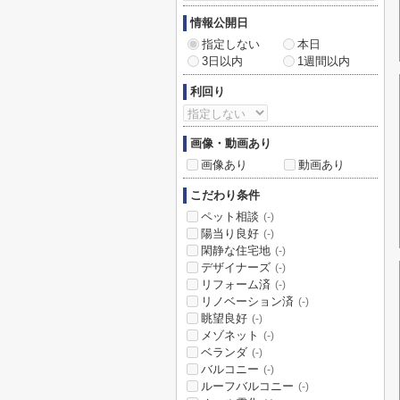
情報公開日
指定しない
本日
3日以内
1週間以内
利回り
画像・動画あり
画像あり
動画あり
こだわり条件
ペット相談
(-)
陽当り良好
(-)
閑静な住宅地
(-)
デザイナーズ
(-)
リフォーム済
(-)
リノベーション済
(-)
眺望良好
(-)
メゾネット
(-)
ベランダ
(-)
バルコニー
(-)
ルーフバルコニー
(-)