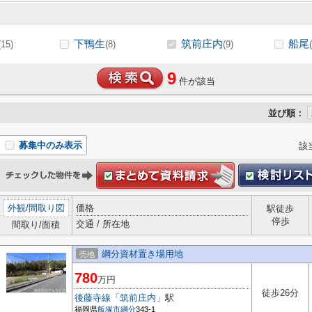
下鴨生
筑前庄内
船尾
(15)
(8)
(9)
9
件が該当
並び順：
募集中のみ表示
該
外観
/
間取り図
価格
駅徒歩
停歩
交通 / 所在地
間取り/面積
綱分資材置き場用地
売地
780
万円
徒歩26分
後藤寺線
「
筑前庄内
」駅
福岡県
飯塚市
綱分
343-1