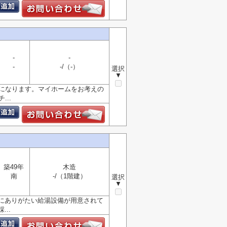
-
-
-
-/（-）
選択
▼
路になります。マイホームをお考えの
..
築49年
木造
南
-/（1階建）
選択
▼
にありがたい給湯設備が用意されて
..