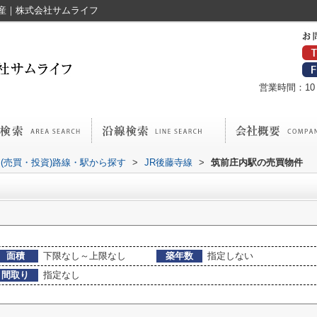
産｜株式会社サムライフ
営業時間：10：
(売買・投資)路線・駅から探す
>
JR後藤寺線
>
筑前庄内駅の売買物件
面積
下限なし～上限なし
築年数
指定しない
間取り
指定なし