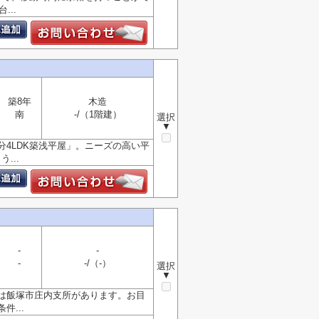
..
築8年
木造
南
-/（1階建）
選択
▼
4LDK築浅平屋」。ニーズの高い平
...
-
-
-
-/（-）
選択
▼
には飯塚市庄内支所があります。お目
...