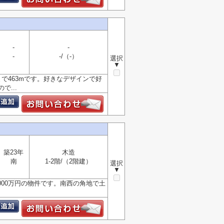
-
-
-
-/（-）
選択
▼
で463mです。好きなデザインで好
...
築23年
木造
南
1-2階/（2階建）
選択
▼
000万円の物件です。南西の角地で土