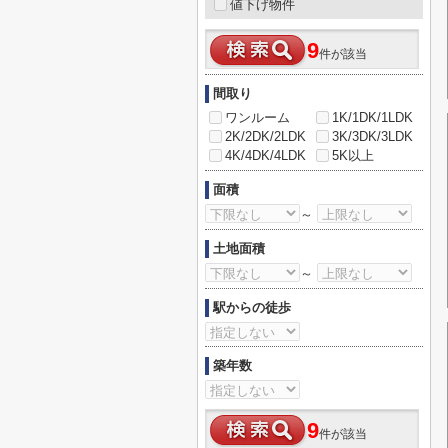
値下げ物件
9
件が該当
間取り
ワンルーム
1K/1DK/1LDK
2K/2DK/2LDK
3K/3DK/3LDK
4K/4DK/4LDK
5K以上
面積
～
土地面積
～
駅からの徒歩
築年数
9
件が該当