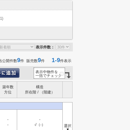
(1)
表示件数：
9
9
1-9
当公開件数
件 販売数
件
件表示
表示中物件を
一括でチェック
築年数
構造
方位
所在階 / （階建）
-
-
-
-/（-）
選択
▼