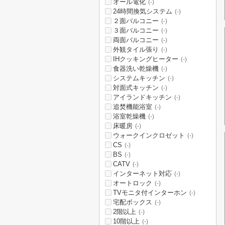
オール電化
(-)
24時間換気システム
(-)
２面バルコニー
(-)
３面バルコニー
(-)
両面バルコニー
(-)
外観タイル張り
(-)
IHクッキングヒーター
(-)
食器洗い乾燥機
(-)
システムキッチン
(-)
対面式キッチン
(-)
アイランドキッチン
(-)
追焚機能浴室
(-)
浴室乾燥機
(-)
床暖房
(-)
ウォークインクロゼット
(-)
CS
(-)
BS
(-)
CATV
(-)
インターネット対応
(-)
オートロック
(-)
TVモニタ付インターホン
(-)
宅配ボックス
(-)
2階以上
(-)
10階以上
(-)