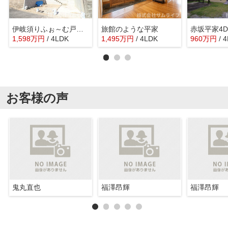
伊岐須りふぉ～む戸建て
旅館のような平家
赤坂平家4D
1,598
万
円
/ 4LDK
1,495
万
円
/ 4LDK
960
万
円
/ 
お客様の声
鬼丸直也
福澤昂輝
福澤昂輝