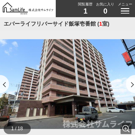
閲覧履歴
お気に入り
メニュー
1
0
エバーライフリバーサイド飯塚壱番館 (
1
室)
1 / 18