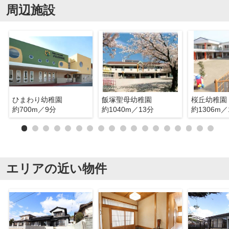
周辺施設
ひまわり幼稚園
飯塚聖母幼稚園
桜丘幼稚園
約700m／9分
約1040m／13分
約1306m／
エリアの近い物件