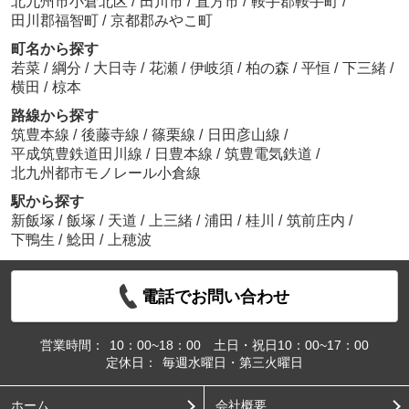
北九州市小倉北区
/
田川市
/
直方市
/
鞍手郡鞍手町
/
田川郡福智町
/
京都郡みやこ町
町名から探す
若菜
/
綱分
/
大日寺
/
花瀬
/
伊岐須
/
柏の森
/
平恒
/
下三緒
/
横田
/
椋本
路線から探す
筑豊本線
/
後藤寺線
/
篠栗線
/
日田彦山線
/
平成筑豊鉄道田川線
/
日豊本線
/
筑豊電気鉄道
/
北九州都市モノレール小倉線
駅から探す
新飯塚
/
飯塚
/
天道
/
上三緒
/
浦田
/
桂川
/
筑前庄内
/
下鴨生
/
鯰田
/
上穂波
電話でお問い合わせ
営業時間：
10：00~18：00 土日・祝日10：00~17：00
定休日：
毎週水曜日・第三火曜日
ホーム
会社概要