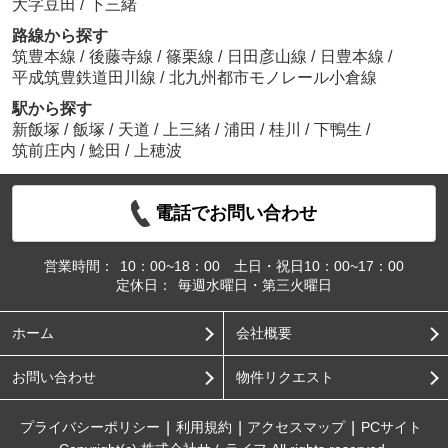
大字豆田
/
下三緒
路線から探す
筑豊本線
/
後藤寺線
/
篠栗線
/
日田彦山線
/
日豊本線
/
平成筑豊鉄道田川線
/
北九州都市モノレール小倉線
駅から探す
新飯塚
/
飯塚
/
天道
/
上三緒
/
浦田
/
桂川
/
下鴨生
/
筑前庄内
/
鯰田
/
上穂波
電話でお問い合わせ
営業時間：
10：00~18：00 土日・祝日10：00~17：00
定休日：
毎週水曜日・第三火曜日
ホーム
会社概要
お問い合わせ
物件リクエスト
プライバシーポリシー
利用規約
アクセスマップ
PCサイト