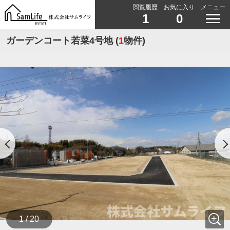
閲覧履歴
お気に入り
メニュー
1
0
ガーデンコート若菜4号地 (
1
物件)
1 / 20