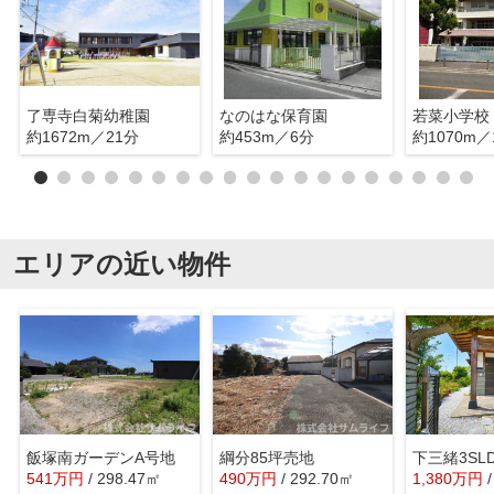
了専寺白菊幼稚園
なのはな保育園
若菜小学校
約1672m／21分
約453m／6分
約1070m／
エリアの近い物件
飯塚南ガーデンA号地
綱分85坪売地
下三緒3SL
541
万
円
/ 298.47㎡
490
万
円
/ 292.70㎡
1,380
万
円