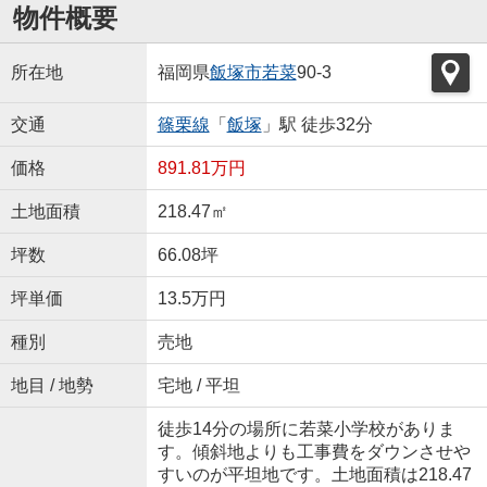
物件概要
所在地
福岡県
飯塚市
若菜
90-3
交通
篠栗線
「
飯塚
」駅 徒歩32分
価格
891.81万円
土地面積
218.47㎡
坪数
66.08坪
坪単価
13.5万円
種別
売地
地目 / 地勢
宅地 / 平坦
徒歩14分の場所に若菜小学校がありま
す。傾斜地よりも工事費をダウンさせや
すいのが平坦地です。土地面積は218.47