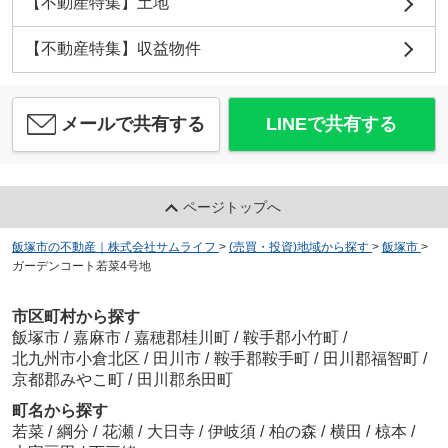
【不動産特集】土地
【不動産特集】収益物件
メールで共有する
LINEで共有する
ページトップへ
飯塚市の不動産｜株式会社サムライフ
>
(売買・投資)地域から探す
>
飯塚市
>
ガーデンコート若菜4号地
市区町村から探す
飯塚市
/
嘉麻市
/
嘉穂郡桂川町
/
鞍手郡小竹町
/
北九州市小倉北区
/
田川市
/
鞍手郡鞍手町
/
田川郡福智町
/
京都郡みやこ町
/
田川郡糸田町
町名から探す
若菜
/
綱分
/
花瀬
/
大日寺
/
伊岐須
/
柏の森
/
横田
/
椋本
/