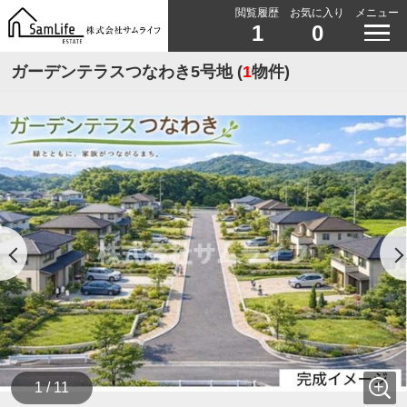
閲覧履歴
お気に入り
メニュー
1
0
ガーデンテラスつなわき5号地 (
1
物件)
1 / 11