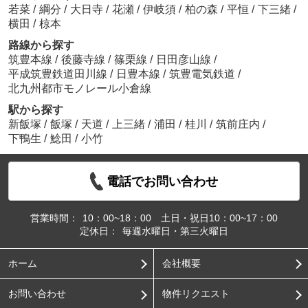
若菜
/
綱分
/
大日寺
/
花瀬
/
伊岐須
/
柏の森
/
平恒
/
下三緒
/
横田
/
椋本
路線から探す
筑豊本線
/
後藤寺線
/
篠栗線
/
日田彦山線
/
平成筑豊鉄道田川線
/
日豊本線
/
筑豊電気鉄道
/
北九州都市モノレール小倉線
駅から探す
新飯塚
/
飯塚
/
天道
/
上三緒
/
浦田
/
桂川
/
筑前庄内
/
下鴨生
/
鯰田
/
小竹
電話でお問い合わせ
営業時間：
10：00~18：00 土日・祝日10：00~17：00
定休日：
毎週水曜日・第三火曜日
ホーム
会社概要
お問い合わせ
物件リクエスト