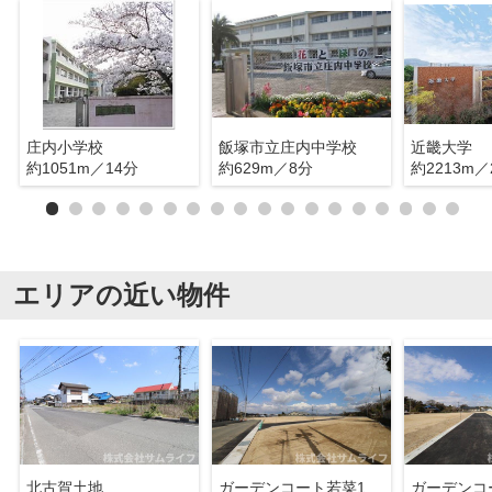
庄内小学校
飯塚市立庄内中学校
近畿大学
約1051m／14分
約629m／8分
約2213m／
エリアの近い物件
北古賀土地
ガーデンコート若菜11号