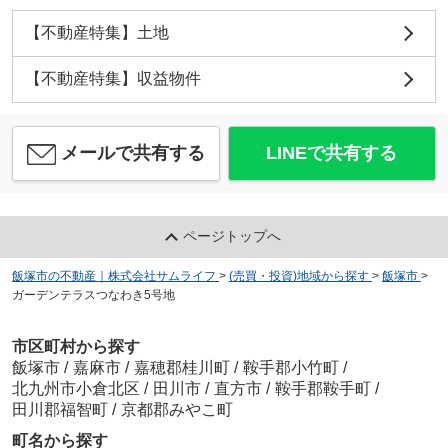
【不動産特集】土地
【不動産特集】収益物件
メールで共有する
LINEで共有する
ページトップへ
飯塚市の不動産｜株式会社サムライフ
>
(売買・投資)地域から探す
>
飯塚市
>
ガーデンテラスつなわき5号地
市区町村から探す
飯塚市
/
嘉麻市
/
嘉穂郡桂川町
/
鞍手郡小竹町
/
北九州市小倉北区
/
田川市
/
直方市
/
鞍手郡鞍手町
/
田川郡福智町
/
京都郡みやこ町
町名から探す