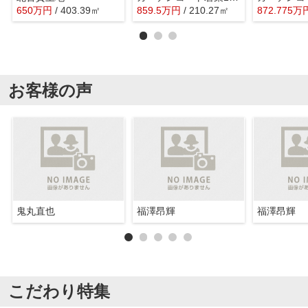
650
万
円
/ 403.39㎡
859.5
万
円
/ 210.27㎡
872.775
万
お客様の声
鬼丸直也
福澤昂輝
福澤昂輝
こだわり特集