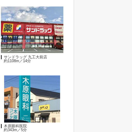
サンドラッグ 九工大前店
約1108m／14分
木原眼科医院
約343m／5分