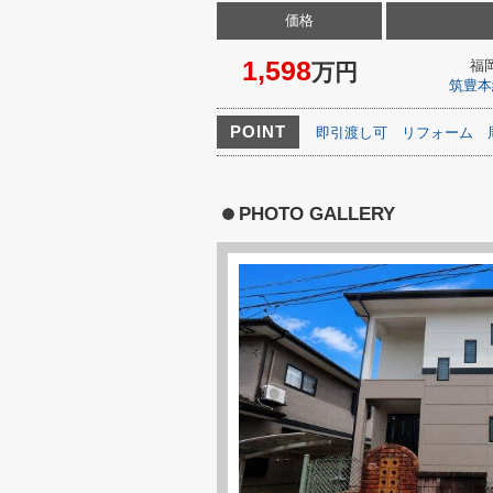
価格
1,598
福
万円
筑豊本
POINT
即引渡し可
リフォーム
PHOTO GALLERY