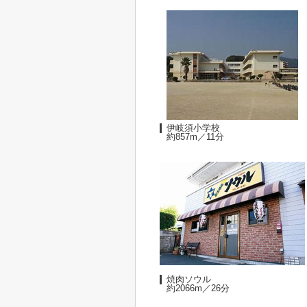
伊岐須小学校
約857m／11分
焼肉ソウル
約2066m／26分