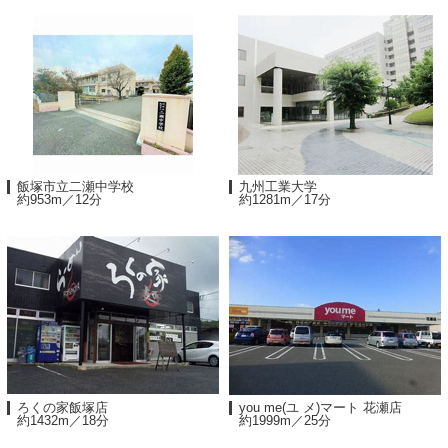
飯塚市立二瀬中学校
九州工業大学
約953m／12分
約1281m／17分
ろくの家飯塚店
you me(ユ メ)マート 花瀬店
約1432m／18分
約1999m／25分