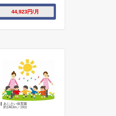
あじさい保育園
約1463m／19分