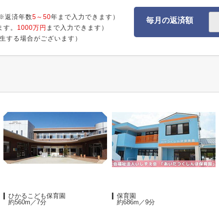
※返済年数
5～50
年まで入力できます）
毎月の返済額
ます。
1000万円
まで入力できます）
生する場合がございます）
ひかるこども保育園
保育園
約560m／7分
約686m／9分