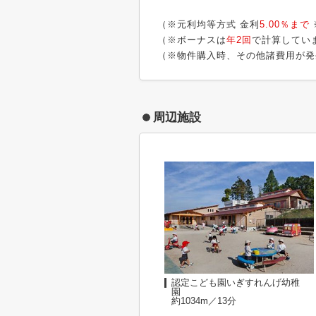
（※元利均等方式 金利
5.00％まで
（※ボーナスは
年2回
で計算してい
（※物件購入時、その他諸費用が発
周辺施設
認定こども園いぎすれんげ幼稚
園
約1034m／13分