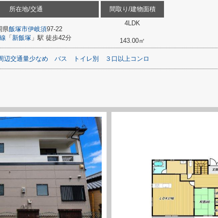
所在地/交通
間取り/建物面積
4LDK
岡県
飯塚市
伊岐須
97-22
線
「
新飯塚
」駅 徒歩42分
143.00㎡
周辺交通量少なめ
バス
トイレ別
３口以上コンロ