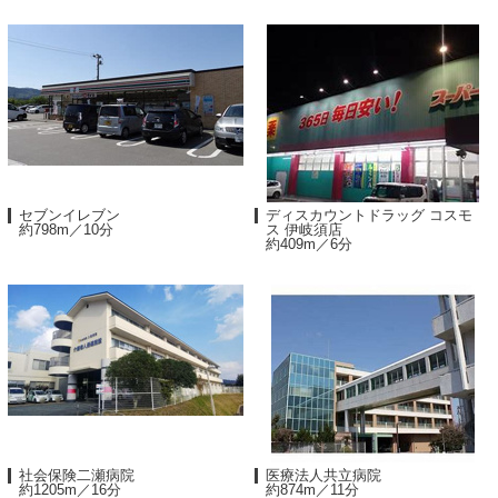
セブンイレブン
ディスカウントドラッグ コスモ
約798m／10分
ス 伊岐須店
約409m／6分
社会保険二瀬病院
医療法人共立病院
約1205m／16分
約874m／11分