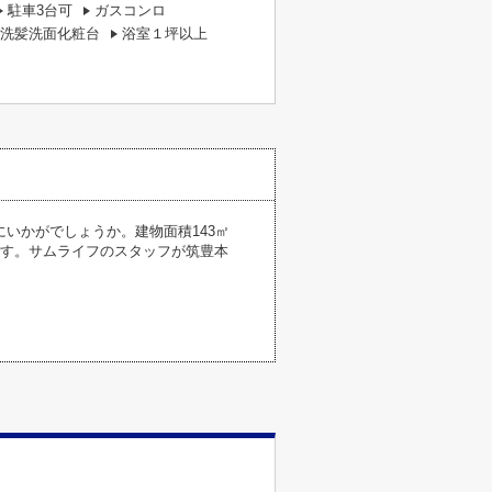
駐車3台可
ガスコンロ
洗髪洗面化粧台
浴室１坪以上
にいかがでしょうか。建物面積143㎡
です。サムライフのスタッフが筑豊本