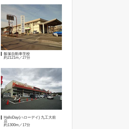
飯塚自動車学校
約2121m／27分
HalloDay(ハローデイ) 九工大前
店
約1300m／17分