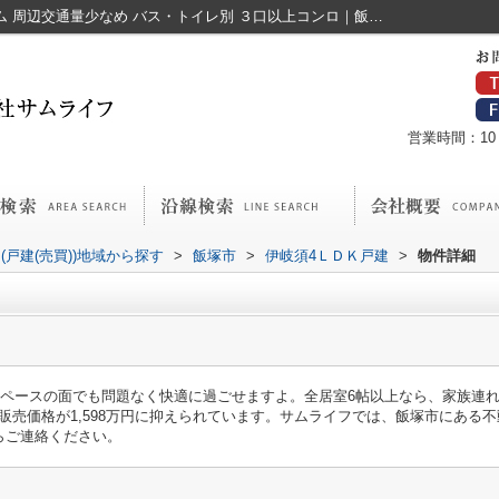
伊岐須4ＬＤＫ戸建｜即引渡し可 リフォーム 周辺交通量少なめ バス・トイレ別 ３口以上コンロ｜飯塚市の不動産｜株式会社サムライフ
営業時間：10：
(戸建(売買))地域から探す
>
飯塚市
>
伊岐須4ＬＤＫ戸建
>
物件詳細
スペースの面でも問題なく快適に過ごせますよ。全居室6帖以上なら、家族連
。販売価格が1,598万円に抑えられています。サムライフでは、飯塚市にある
0からご連絡ください。