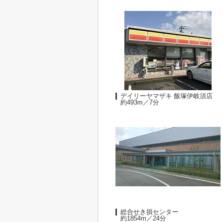
デイリーヤマザキ 飯塚伊岐須店
約493m／7分
総合せき損センター
約1854m／24分