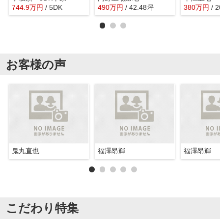
744.9
万
円
/ 5DK
490
万
円
/ 42.48坪
380
万
円
/ 
お客様の声
鬼丸直也
福澤昂輝
福澤昂輝
こだわり特集