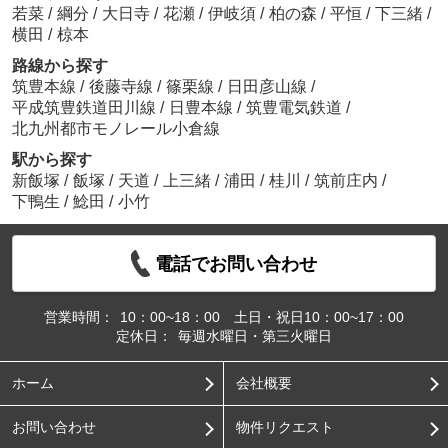
若菜
/
綱分
/
大日寺
/
花瀬
/
伊岐須
/
柏の森
/
平恒
/
下三緒
/
横田
/
椋本
路線から探す
筑豊本線
/
後藤寺線
/
篠栗線
/
日田彦山線
/
平成筑豊鉄道田川線
/
日豊本線
/
筑豊電気鉄道
/
北九州都市モノレール小倉線
駅から探す
新飯塚
/
飯塚
/
天道
/
上三緒
/
浦田
/
桂川
/
筑前庄内
/
下鴨生
/
鯰田
/
小竹
電話でお問い合わせ
営業時間：
10：00~18：00 土日・祝日10：00~17：00
定休日：
毎週水曜日・第三火曜日
ホーム
会社概要
お問い合わせ
物件リクエスト