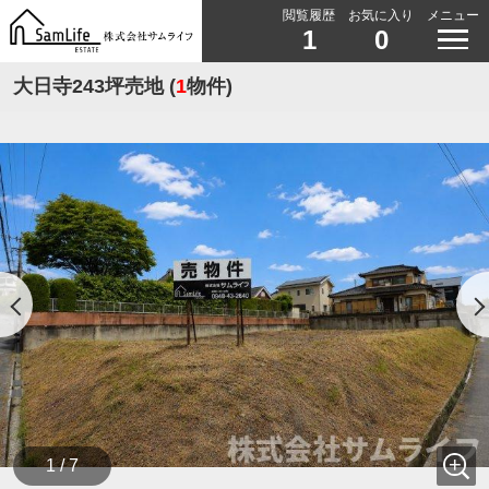
閲覧履歴
お気に入り
メニュー
1
0
大日寺243坪売地 (
1
物件)
1 / 7