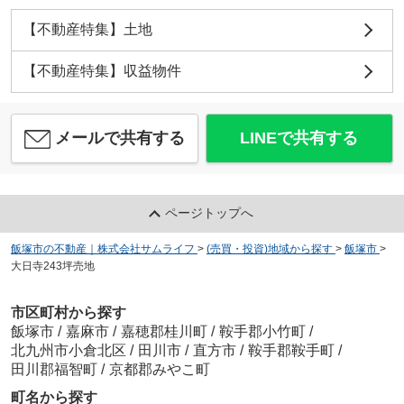
【不動産特集】土地
【不動産特集】収益物件
メールで共有する
LINEで共有する
ページトップへ
飯塚市の不動産｜株式会社サムライフ
>
(売買・投資)地域から探す
>
飯塚市
>
大日寺243坪売地
市区町村から探す
飯塚市
/
嘉麻市
/
嘉穂郡桂川町
/
鞍手郡小竹町
/
北九州市小倉北区
/
田川市
/
直方市
/
鞍手郡鞍手町
/
田川郡福智町
/
京都郡みやこ町
町名から探す