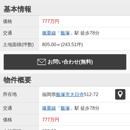
基本情報
価格
777万円
交通
篠栗線
「
飯塚
」駅 徒歩78分
土地面積(坪数)
805.00㎡(243.51坪)
お問い合わせ(無料)
物件概要
所在地
福岡県
飯塚市
大日寺
512-72
交通
篠栗線
「
飯塚
」駅 徒歩78分
価格
777万円