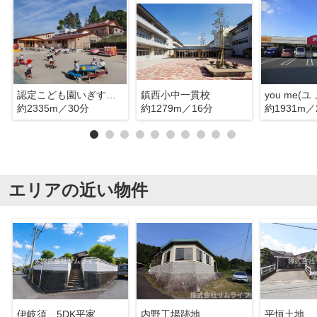
認定こども園いぎすれんげ幼稚園
鎮西小中一貫校
約2335m／30分
約1279m／16分
約1931m／
エリアの近い物件
伊岐須 5DK平家
内野工場跡地
平恒土地