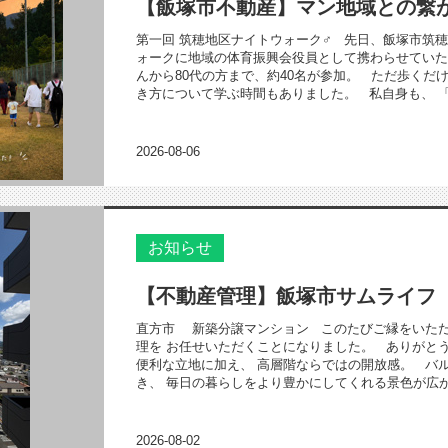
【飯塚市不動産】マン地域との繋
第一回 筑穂地区ナイトウォーク‍♂️ 先日、飯塚市
ォークに地域の体育振興会役員として携わらせていた
んから80代の方まで、約40名が参加。 ただ歩くだ
き方について学ぶ時間もありました。 私自身も、 「歩
2026-08-06
お知らせ
【不動産管理】飯塚市サムライフ
直方市 新築分譲マンション このたびご縁をいただ
理を お任せいただくことになりました。 ありがと
便利な立地に加え、 高層階ならではの開放感。 バ
き、 毎日の暮らしをより豊かにしてくれる景色が広がっ
2026-08-02