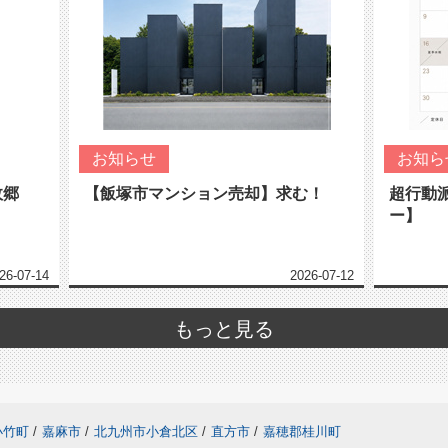
お知らせ
お知ら
故郷
【飯塚市マンション売却】求む！
超行動
ー】
26-07-14
2026-07-12
もっと見る
小竹町
/
嘉麻市
/
北九州市小倉北区
/
直方市
/
嘉穂郡桂川町