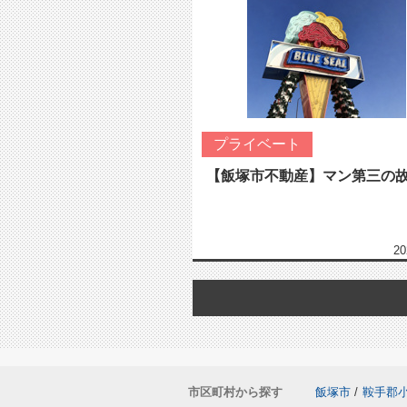
プライベート
【飯塚市不動産】マン第三の
20
市区町村から探す
飯塚市
/
鞍手郡