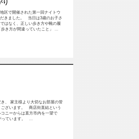
がり
筑穂地区で開催された第一回ナイトウ
だきました。 当日は3歳のお子さ
けではなく、正しい歩き方や靴の履
き方が間違っていたこと」 ...
き、 家主様より大切なお部屋の管
うございます。 商店街直結という
ルコニーからは直方市内を一望で
ています。 ...