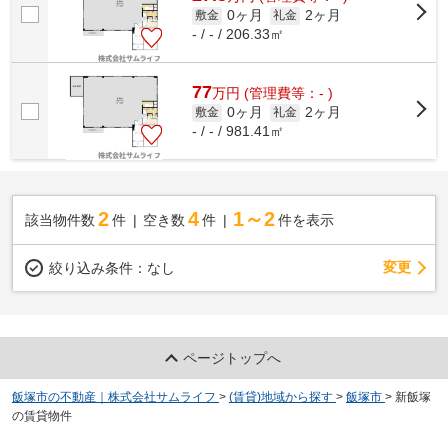
0ヶ月
2ヶ月
敷金
礼金
- / - / 206.33㎡
77
万
円
(管理費等：- )
0ヶ月
2ヶ月
敷金
礼金
- / - / 981.41㎡
2
4
1～2
該当物件数
件
空き数
件
件を表示
変更
絞り込み条件：
なし
ページトップへ
飯塚市の不動産｜株式会社サムライフ
>
(賃貸)地域から探す
>
飯塚市
>
新飯塚
の賃貸物件