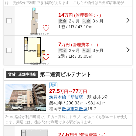
は、徒歩3分で利用できる駅があります。こちらの物件は自走式駐車場がご
利用いただけます。
14
万
円
(管理費等：- )
2ヶ月
3ヶ月
敷金
礼金
1階 / 1R / 47.10㎡
7
万
円
(管理費等：- )
2ヶ月
3ヶ月
敷金
礼金
2階 / 1R / 33.05㎡
第二遠賀ビルテナント
賃貸 | 店舗事務所
敷0
27.5
77
万円～
万円
筑豊本線
「
新飯塚
」駅 徒歩5分
築41年 / 206.33㎡～981.41㎡
福岡県
飯塚市
新飯塚
19-7
2つの路線が利用可能で、片方の路線にトラブルがあっても別ルートが使え
ます。周辺には、徒歩5分で利用できる駅があります。
27.5
万
円
(管理費等：- )