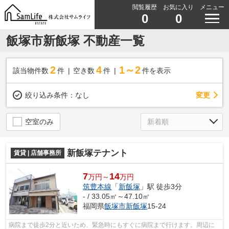
閲覧履歴
お気に入り
メニュー
0
0
飯塚市新飯塚 不動産一覧
2
4
1～2
該当物件数
件
空き数
件
件を表示
変更
絞り込み条件：
なし
空室のみ
新飯塚テナント
賃貸 | 店舗事務所
7
14
万円～
万円
筑豊本線
「
新飯塚
」駅 徒歩3分
- / 33.05㎡～47.10㎡
福岡県
飯塚市
新飯塚
15-24
病院まで徒歩2分と近いため、緊急時にもすぐに病院まで行けます。周辺に