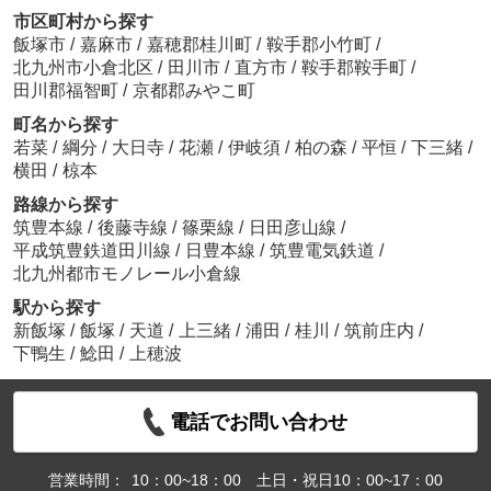
市区町村から探す
飯塚市
/
嘉麻市
/
嘉穂郡桂川町
/
鞍手郡小竹町
/
北九州市小倉北区
/
田川市
/
直方市
/
鞍手郡鞍手町
/
田川郡福智町
/
京都郡みやこ町
町名から探す
若菜
/
綱分
/
大日寺
/
花瀬
/
伊岐須
/
柏の森
/
平恒
/
下三緒
/
横田
/
椋本
路線から探す
筑豊本線
/
後藤寺線
/
篠栗線
/
日田彦山線
/
平成筑豊鉄道田川線
/
日豊本線
/
筑豊電気鉄道
/
北九州都市モノレール小倉線
駅から探す
新飯塚
/
飯塚
/
天道
/
上三緒
/
浦田
/
桂川
/
筑前庄内
/
下鴨生
/
鯰田
/
上穂波
電話でお問い合わせ
営業時間：
10：00~18：00 土日・祝日10：00~17：00