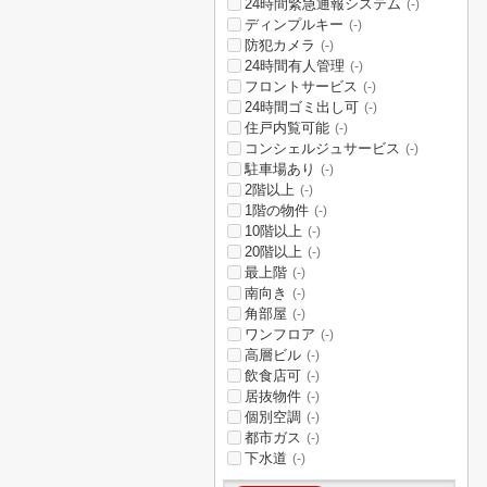
24時間緊急通報システム
(-)
ディンプルキー
(-)
防犯カメラ
(-)
24時間有人管理
(-)
フロントサービス
(-)
24時間ゴミ出し可
(-)
住戸内覧可能
(-)
コンシェルジュサービス
(-)
駐車場あり
(-)
2階以上
(-)
1階の物件
(-)
10階以上
(-)
20階以上
(-)
最上階
(-)
南向き
(-)
角部屋
(-)
ワンフロア
(-)
高層ビル
(-)
飲食店可
(-)
居抜物件
(-)
個別空調
(-)
都市ガス
(-)
下水道
(-)