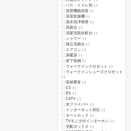
バス・トイレ別
(-)
追焚機能浴室
(-)
浴室乾燥機
(-)
温水洗浄便座
(-)
洗面台
(-)
洗髪洗面化粧台
(-)
シャワー
(-)
独立洗面台
(-)
エアコン
(-)
床暖房
(-)
床下収納
(-)
ウォークインクロゼット
(-)
ウォークインシューズクロゼット
(-)
収納豊富
(-)
CS
(-)
BS
(-)
CATV
(-)
光ファイバー
(-)
インターネット対応
(-)
オートロック
(-)
TVモニタ付インターホン
(-)
宅配ボックス
(-)