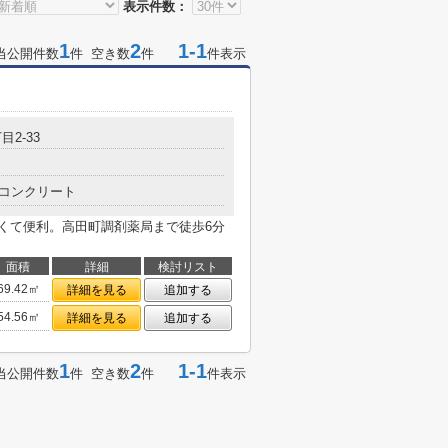
表示件数：
1
2
1-1
当公開件数
件 空き数
件
件表示
目2-33
コンクリート
近くて便利。高田町調剤薬局まで徒歩6分
面積
詳細
検討リスト
69.42㎡
詳細を見る
追加する
54.56㎡
詳細を見る
追加する
1
2
1-1
当公開件数
件 空き数
件
件表示