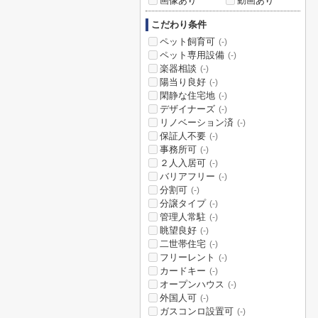
画像あり
動画あり
こだわり条件
ペット飼育可
(-)
ペット専用設備
(-)
楽器相談
(-)
陽当り良好
(-)
閑静な住宅地
(-)
デザイナーズ
(-)
リノベーション済
(-)
保証人不要
(-)
事務所可
(-)
２人入居可
(-)
バリアフリー
(-)
分割可
(-)
分譲タイプ
(-)
管理人常駐
(-)
眺望良好
(-)
二世帯住宅
(-)
フリーレント
(-)
カードキー
(-)
オープンハウス
(-)
外国人可
(-)
ガスコンロ設置可
(-)