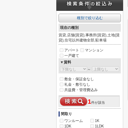
種別で絞り込む
現在の種別
賃貸,店舗(賃貸),事務所(賃貸),土地(賃
貸),住宅以外建物全部,駐車場
アパート
マンション
一戸建て
▼賃料
～
敷金・保証金なし
礼金・敷引なし
共益費・管理費込み
1
件が該当
間取り
ワンルーム
1K
1DK
1LDK