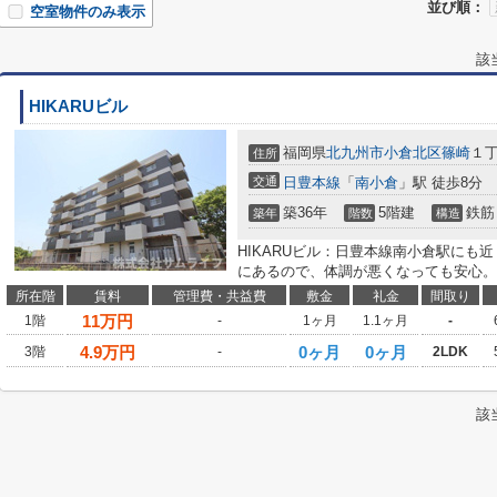
並び順：
空室物件のみ表示
該
HIKARUビル
福岡県
北九州市小倉北区
篠崎
１丁
住所
交通
日豊本線
「
南小倉
」駅 徒歩8分
築36年
5階建
鉄筋
築年
階数
構造
HIKARUビル：日豊本線南小倉駅にも
にあるので、体調が悪くなっても安心。
所在階
賃料
管理費・共益費
敷金
礼金
間取り
11
万円
1階
-
1ヶ月
1.1ヶ月
-
4.9
万円
0ヶ月
0ヶ月
3階
-
2LDK
該