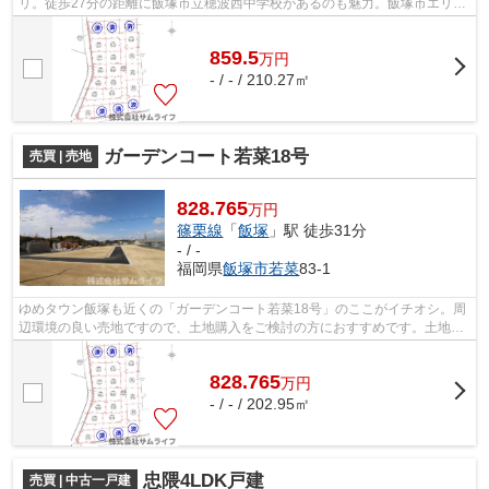
リ。徒歩27分の距離に飯塚市立穂波西中学校があるのも魅力。飯塚市エリア
でマイホームをご検討中でしたら、当社...
859.5
万
円
- / - / 210.27㎡
ガーデンコート若菜18号
売買 | 売地
828.765
万円
篠栗線
「
飯塚
」駅 徒歩31分
- / -
福岡県
飯塚市
若菜
83-1
ゆめタウン飯塚も近くの「ガーデンコート若菜18号」のここがイチオシ。周
辺環境の良い売地ですので、土地購入をご検討の方におすすめです。土地の
ご購入をお考えなら、ぜひこちらの828...
828.765
万
円
- / - / 202.95㎡
忠隈4LDK戸建
売買 | 中古一戸建