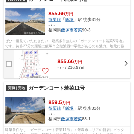
855.66
万円
篠栗線
「
飯塚
」駅 徒歩31分
- / -
福岡県
飯塚市
若菜
90-3
ぜひ一度見ていただきたい、建築条件無しの「ガーデンコート若菜5号地」
です。徒歩27分の距離に飯塚市立穂波西中学校があるのも魅力。地元に強い
サムライフなら、不動産情報や生活情報...
855.66
万
円
- / - / 216.97㎡
ガーデンコート若菜11号
売買 | 売地
859.5
万円
篠栗線
「
飯塚
」駅 徒歩31分
- / -
福岡県
飯塚市
若菜
83-1
建築条件なし「ガーデンコート若菜11号」：飯塚市エリアの新居にピッタ