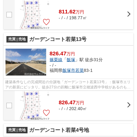
生活にも便利な立地。サムライフが、...
811.62
万
円
- / - / 198.77㎡
ガーデンコート若菜13号
売買 | 売地
826.47
万円
篠栗線
「
飯塚
」駅 徒歩31分
- / -
福岡県
飯塚市
若菜
83-1
建築条件なしの完成間近の分譲地「ガーデンコート若菜13号」：飯塚市エリ
アの新居にピッタリ。徒歩27分の距離に飯塚市立穂波西中学校があるのも魅
力。住宅用地です。飯塚市の篠栗線飯...
826.47
万
円
- / - / 202.40㎡
ガーデンコート若菜4号地
売買 | 売地