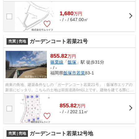
ております。飯塚市の土地を購入する...
1,680
万
円
- / - / 647.00㎡
ガーデンコート若菜21号
売買 | 売地
855.82
万円
篠栗線
「
飯塚
」駅 徒歩31分
- / -
福岡県
飯塚市
若菜
83-1
南東の角地、建築条件なしの「ガーデンコート若菜21号」：飯塚市エリアの
新居にピッタリ。こちらの土地は前面道路6m以上です。建物を建てる際に、
玄関の位置などの間取りを考えやすい...
855.82
万
円
- / - / 202.11㎡
ガーデンコート若菜12号地
売買 | 売地