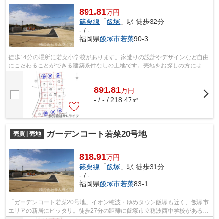
891.81
万円
篠栗線
「
飯塚
」駅 徒歩32分
- / -
福岡県
飯塚市
若菜
90-3
徒歩14分の場所に若菜小学校があります。家造りの設計やデザインなど自由
にこだわることができる建築条件なしの土地です。売地をお探しの方には、
こちらの売地はいかがでしょうか。平...
891.81
万
円
- / - / 218.47㎡
ガーデンコート若菜20号地
売買 | 売地
818.91
万円
篠栗線
「
飯塚
」駅 徒歩31分
- / -
福岡県
飯塚市
若菜
83-1
「ガーデンコート若菜20号地」イオン穂波・ゆめタウン飯塚も近く、飯塚市
エリアの新居にピッタリ。徒歩27分の距離に飯塚市立穂波西中学校があるの
も魅力。情報量豊富なサムライフなら...