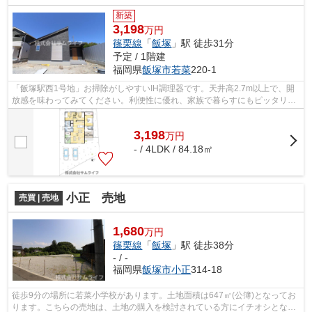
新築
3,198
万円
篠栗線
「
飯塚
」駅 徒歩31分
予定 / 1階建
福岡県
飯塚市
若菜
220-1
「飯塚駅西1号地」お掃除がしやすいIH調理器です。天井高2.7m以上で、開
放感を味わってみてください。利便性に優れ、家族で暮らすにもピッタリな
4LDKです。この物件は広々としたシステ...
3,198
万
円
- / 4LDK / 84.18㎡
小正 売地
売買 | 売地
1,680
万円
篠栗線
「
飯塚
」駅 徒歩38分
- / -
福岡県
飯塚市
小正
314-18
徒歩9分の場所に若菜小学校があります。土地面積は647㎡(公簿)となってお
ります。こちらの売地は、土地の購入を検討されている方にイチオシとなっ