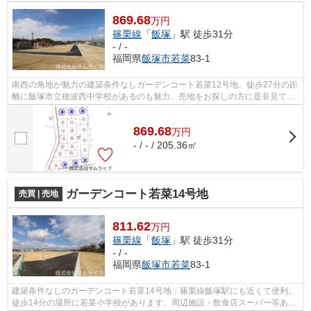
869.68
万円
篠栗線
「
飯塚
」駅 徒歩31分
- / -
福岡県
飯塚市
若菜
83-1
南西の角地が魅力の建築条件なしガーデンコート若菜12号地。徒歩27分の距
離に飯塚市立穂波西中学校があるのも魅力。売地をお探しの方に是非見て頂
きたいイチオシの土地です。土地面積...
869.68
万
円
- / - / 205.36㎡
ガーデンコート若菜14号地
売買 | 売地
811.62
万円
篠栗線
「
飯塚
」駅 徒歩31分
- / -
福岡県
飯塚市
若菜
83-1
建築条件なしのガーデンコート若菜14号地：篠栗線飯塚駅にも近くて便利。
徒歩14分の場所に若菜小学校があります。周辺施設・飲食店スーパー等あり