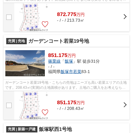
す。土地のことならサムライフにお任せ...
872.775
万
円
- / - / 213.73㎡
ガーデンコート若菜19号地
売買 | 売地
851.175
万円
篠栗線
「
飯塚
」駅 徒歩31分
- / -
福岡県
飯塚市
若菜
83-1
ガーデンコート若菜19号地・こちらの売地はニーズも高い若菜エリアの土地
です。208.43㎡(実測)の土地面積があります。土地のご購入をお考えなら、
ぜひこちらの851.175万円の土地を。建...
851.175
万
円
- / - / 208.43㎡
飯塚駅西1号地
売買 | 新築一戸建