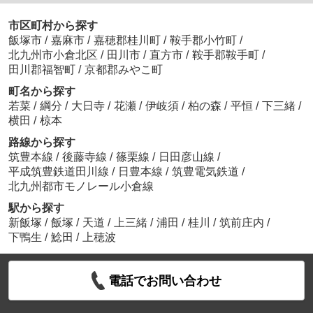
市区町村から探す
飯塚市
/
嘉麻市
/
嘉穂郡桂川町
/
鞍手郡小竹町
/
北九州市小倉北区
/
田川市
/
直方市
/
鞍手郡鞍手町
/
田川郡福智町
/
京都郡みやこ町
町名から探す
若菜
/
綱分
/
大日寺
/
花瀬
/
伊岐須
/
柏の森
/
平恒
/
下三緒
/
横田
/
椋本
路線から探す
筑豊本線
/
後藤寺線
/
篠栗線
/
日田彦山線
/
平成筑豊鉄道田川線
/
日豊本線
/
筑豊電気鉄道
/
北九州都市モノレール小倉線
駅から探す
新飯塚
/
飯塚
/
天道
/
上三緒
/
浦田
/
桂川
/
筑前庄内
/
下鴨生
/
鯰田
/
上穂波
電話でお問い合わせ