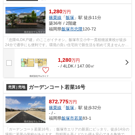
1,280
万円
篠栗線
「
飯塚
」駅 徒歩11分
築36年 / 2階建
福岡県
飯塚市
忠隈
120-72
「忠隈4LDK戸建」のここがイチオシ。飯塚市立小中一貫校穂波東校が徒歩
24分で通学にも便利です。環境の良い住宅街で新生活を初めて見ませんか？
147㎡の建物面積でゆったりと暮らすこと...
1,280
万
円
- / 4LDK / 147.00㎡
ガーデンコート若菜16号
売買 | 売地
872.775
万円
篠栗線
「
飯塚
」駅 徒歩32分
- / -
福岡県
飯塚市
若菜
83-1
「ガーデンコート若菜16号」：飯塚市エリアの新居にピッタリ。徒歩14分の
場所に若菜小学校があります。防犯面も高くどなた様も安心できる角地で