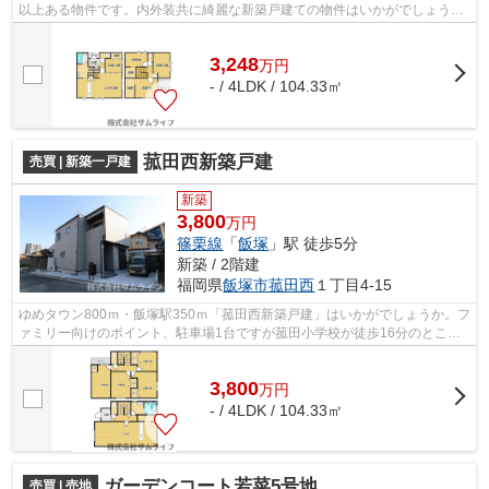
以上ある物件です。内外装共に綺麗な新築戸建ての物件はいかがでしょう
か。気密性の高い2×4工法となっており防...
3,248
万
円
- / 4LDK / 104.33㎡
菰田西新築戸建
売買 | 新築一戸建
新築
3,800
万円
篠栗線
「
飯塚
」駅 徒歩5分
新築 / 2階建
福岡県
飯塚市
菰田西
１丁目4-15
ゆめタウン800ｍ・飯塚駅350ｍ「菰田西新築戸建」はいかがでしょうか。フ
ァミリー向けのポイント、駐車場1台ですが菰田小学校が徒歩16分のところ
にあります。IHクッキングヒーター付き...
3,800
万
円
- / 4LDK / 104.33㎡
ガーデンコート若菜5号地
売買 | 売地