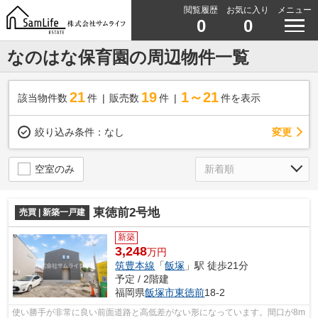
閲覧履歴
お気に入り
メニュー
0
0
なのはな保育園の周辺物件一覧
21
19
1～21
該当物件数
件
販売数
件
件を表示
変更
絞り込み条件：
なし
空室のみ
東徳前2号地
売買 | 新築一戸建
新築
3,248
万円
筑豊本線
「
飯塚
」駅 徒歩21分
予定 / 2階建
福岡県
飯塚市
東徳前
18-2
使い勝手が非常に良い前面道路と高低差がない形になっています。間口が8m