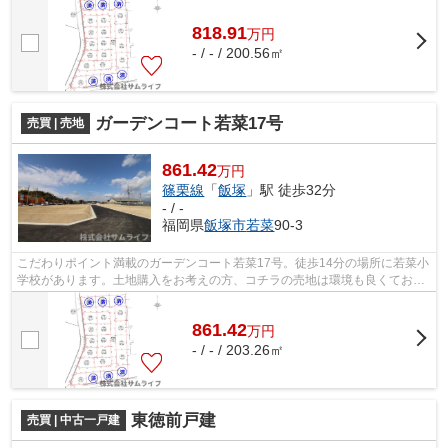
818.91
万
円
- / - / 200.56㎡
ガーデンコート若菜17号
売買 | 売地
861.42
万円
篠栗線
「
飯塚
」駅 徒歩32分
- / -
福岡県
飯塚市
若菜
90-3
こだわりポイント満載のガーデンコート若菜17号。徒歩14分の場所に若菜小
学校があります。土地購入をお考えの方、コチラの売地は環境も良くておす
すめです。サムライフが紹介している...
861.42
万
円
- / - / 203.26㎡
東徳前戸建
売買 | 中古一戸建