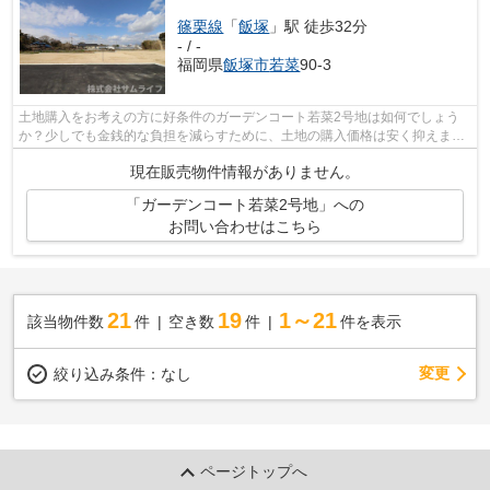
篠栗線
「
飯塚
」駅 徒歩32分
- / -
福岡県
飯塚市
若菜
90-3
土地購入をお考えの方に好条件のガーデンコート若菜2号地は如何でしょう
か？少しでも金銭的な負担を減らすために、土地の購入価格は安く抑えまし
ょう。こちらは856.1万円になります。...
現在販売物件情報がありません。
「ガーデンコート若菜2号地」への
お問い合わせはこちら
21
19
1～21
該当物件数
件
空き数
件
件を表示
変更
絞り込み条件：
なし
ページトップへ