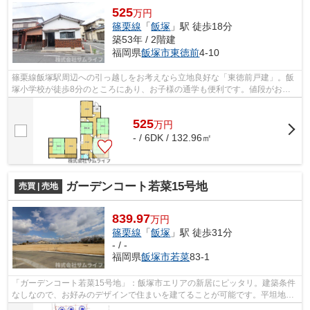
525
万円
篠栗線
「
飯塚
」駅 徒歩18分
築53年 / 2階建
福岡県
飯塚市
東徳前
4-10
篠栗線飯塚駅周辺への引っ越しをお考えなら立地良好な「東徳前戸建」。飯
塚小学校が徒歩8分のところにあり、お子様の通学も便利です。値段がお手
ごろな中古戸建てはいかがでしょうか。...
525
万
円
- / 6DK / 132.96㎡
ガーデンコート若菜15号地
売買 | 売地
839.97
万円
篠栗線
「
飯塚
」駅 徒歩31分
- / -
福岡県
飯塚市
若菜
83-1
「ガーデンコート若菜15号地」：飯塚市エリアの新居にピッタリ。建築条件
なしなので、お好みのデザインで住まいを建てることが可能です。平坦地な
ので、工事自体も進めやすく、工事時...