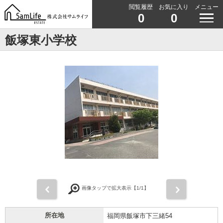
閲覧履歴
お気に入り
メニュー
0
0
飯塚東小学校
前
次
画像タップで拡大表示【
1
/1】
所在地
福岡県飯塚市下三緒54