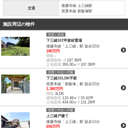
後藤寺線 上三緒駅
交通
筑豊本線 新飯塚駅
施設周辺の物件
売買｜売地
下三緒107坪資材置場
後藤寺線「上三緒」駅 徒歩22分
180万円
間取:
-
建物面積:
- / 107.38坪
土地面積:
355.00㎡ / 107.38坪
売買｜中古一戸建
下三緒3SLDK平家
筑豊本線「新飯塚」駅 徒歩22分
1,380万円
間取:
3LDK
建物面積:
110.49㎡ / 33.42坪
土地面積:
434.00㎡ / 131.28坪
売買｜中古一戸建
上三緒戸建て
後藤寺線「上三緒」駅 徒歩11分
650万円