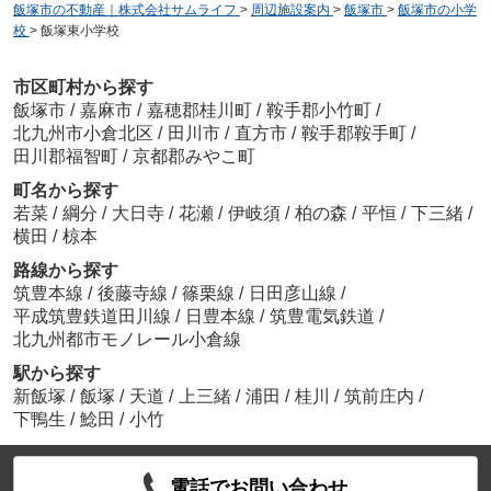
飯塚市の不動産｜株式会社サムライフ
>
周辺施設案内
>
飯塚市
>
飯塚市の小学
校
>
飯塚東小学校
市区町村から探す
飯塚市
/
嘉麻市
/
嘉穂郡桂川町
/
鞍手郡小竹町
/
北九州市小倉北区
/
田川市
/
直方市
/
鞍手郡鞍手町
/
田川郡福智町
/
京都郡みやこ町
町名から探す
若菜
/
綱分
/
大日寺
/
花瀬
/
伊岐須
/
柏の森
/
平恒
/
下三緒
/
横田
/
椋本
路線から探す
筑豊本線
/
後藤寺線
/
篠栗線
/
日田彦山線
/
平成筑豊鉄道田川線
/
日豊本線
/
筑豊電気鉄道
/
北九州都市モノレール小倉線
駅から探す
新飯塚
/
飯塚
/
天道
/
上三緒
/
浦田
/
桂川
/
筑前庄内
/
下鴨生
/
鯰田
/
小竹
電話でお問い合わせ