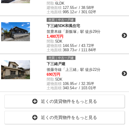
間取:
6LDK
建物面積:
127.55㎡ / 38.58坪
土地面積:
995.12㎡ / 301.02坪
売買｜中古一戸建
下三緒5DK和風住宅
筑豊本線「新飯塚」駅 徒歩29分
1,480万円
間取:
5DK
建物面積:
144.55㎡ / 43.72坪
土地面積:
369.73㎡ / 111.84坪
売買｜中古一戸建
下三緒戸建
後藤寺線「上三緒」駅 徒歩22分
690万円
間取:
5DK
建物面積:
106.95㎡ / 32.35坪
土地面積:
340.54㎡ / 103.01坪
近くの賃貸物件をもっと見る
近くの売買物件をもっと見る