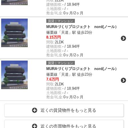
間取:
2LDK
建物面積:
- / 18.94坪
土地面積:
- / -
敷金/礼金:
0ヶ月/2ヶ月
賃貸｜マンション
MURAづくりプロジェクト nord(ノール）
篠栗線「天道」駅 徒歩23分
8.15万円
間取:
2LDK
建物面積:
- / 18.94坪
土地面積:
- / -
敷金/礼金:
0ヶ月/2ヶ月
賃貸｜マンション
MURAづくりプロジェクト nord(ノール）
篠栗線「天道」駅 徒歩23分
7.6万円
間取:
2LDK
建物面積:
- / 18.94坪
土地面積:
- / -
敷金/礼金:
0ヶ月/2ヶ月
近くの賃貸物件をもっと見る
近くの売買物件をもっと見る