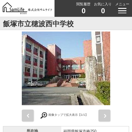
閲覧履歴
お気に入り
メニュー
0
0
飯塚市立穂波西中学校
前
次
画像タップで拡大表示【
1
/1】
所在地
福岡県飯塚市椿250