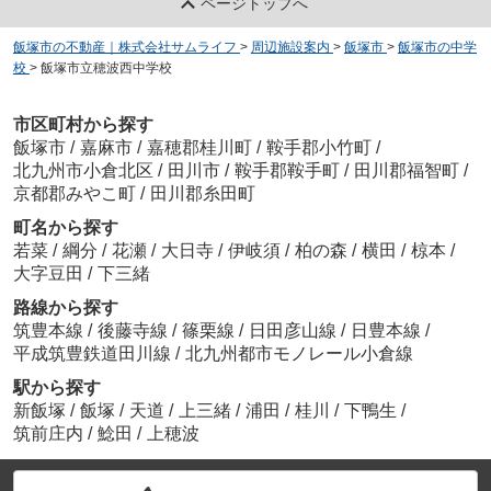
ページトップへ
飯塚市の不動産｜株式会社サムライフ
>
周辺施設案内
>
飯塚市
>
飯塚市の中学
校
>
飯塚市立穂波西中学校
市区町村から探す
飯塚市
/
嘉麻市
/
嘉穂郡桂川町
/
鞍手郡小竹町
/
北九州市小倉北区
/
田川市
/
鞍手郡鞍手町
/
田川郡福智町
/
京都郡みやこ町
/
田川郡糸田町
町名から探す
若菜
/
綱分
/
花瀬
/
大日寺
/
伊岐須
/
柏の森
/
横田
/
椋本
/
大字豆田
/
下三緒
路線から探す
筑豊本線
/
後藤寺線
/
篠栗線
/
日田彦山線
/
日豊本線
/
平成筑豊鉄道田川線
/
北九州都市モノレール小倉線
駅から探す
新飯塚
/
飯塚
/
天道
/
上三緒
/
浦田
/
桂川
/
下鴨生
/
筑前庄内
/
鯰田
/
上穂波