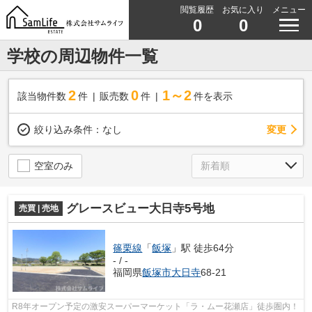
閲覧履歴
お気に入り
メニュー
0
0
学校の周辺物件一覧
2
0
1～2
該当物件数
件
販売数
件
件を表示
変更
絞り込み条件：
なし
空室のみ
グレースビュー大日寺5号地
売買 | 売地
篠栗線
「
飯塚
」駅 徒歩64分
- / -
福岡県
飯塚市
大日寺
68-21
R8年オープン予定の激安スーパーマーケット「ラ・ムー花瀬店」徒歩圏内！