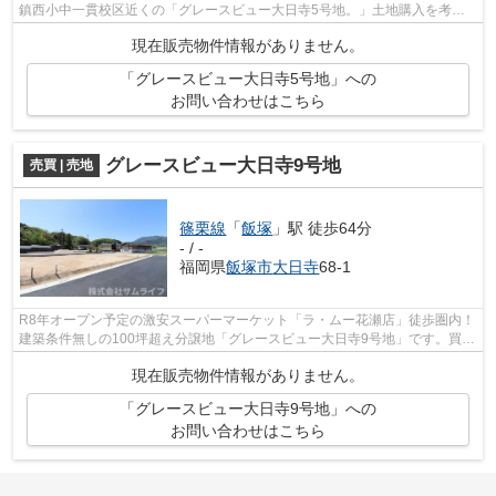
鎮西小中一貫校区近くの「グレースビュー大日寺5号地。」土地購入を考え
ている方、一度チェックして頂きたいの...
現在販売物件情報がありません。
「グレースビュー大日寺5号地」への
お問い合わせはこちら
グレースビュー大日寺9号地
売買 | 売地
篠栗線
「
飯塚
」駅 徒歩64分
- / -
福岡県
飯塚市
大日寺
68-1
R8年オープン予定の激安スーパーマーケット「ラ・ムー花瀬店」徒歩圏内！
建築条件無しの100坪超え分譲地「グレースビュー大日寺9号地」です。買い
物の際の道のりも楽になりやすい平坦...
現在販売物件情報がありません。
「グレースビュー大日寺9号地」への
お問い合わせはこちら