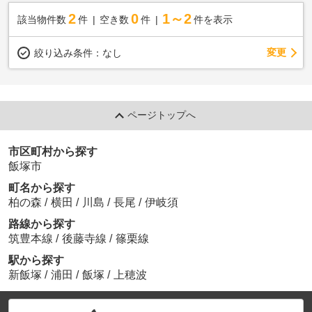
2
0
1～2
該当物件数
件
空き数
件
件を表示
変更
絞り込み条件：
なし
ページトップへ
市区町村から探す
飯塚市
町名から探す
柏の森
/
横田
/
川島
/
長尾
/
伊岐須
路線から探す
筑豊本線
/
後藤寺線
/
篠栗線
駅から探す
新飯塚
/
浦田
/
飯塚
/
上穂波