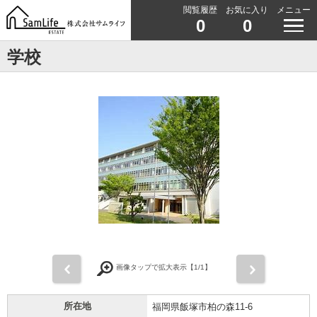
閲覧履歴
お気に入り
メニュー
0
0
学校
前
次
画像タップで拡大表示【
1
/1】
所在地
福岡県飯塚市柏の森11-6