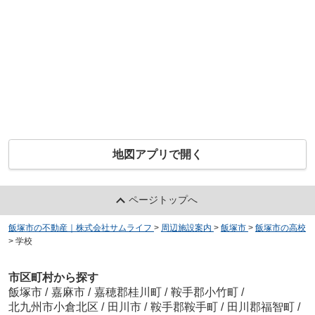
地図アプリで開く
ページトップへ
飯塚市の不動産｜株式会社サムライフ
>
周辺施設案内
>
飯塚市
>
飯塚市の高校
>
学校
市区町村から探す
飯塚市
/
嘉麻市
/
嘉穂郡桂川町
/
鞍手郡小竹町
/
北九州市小倉北区
/
田川市
/
鞍手郡鞍手町
/
田川郡福智町
/