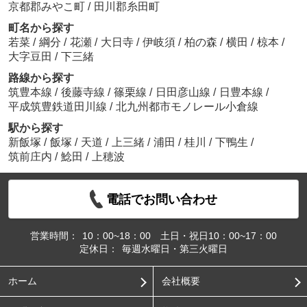
京都郡みやこ町
/
田川郡糸田町
町名から探す
若菜
/
綱分
/
花瀬
/
大日寺
/
伊岐須
/
柏の森
/
横田
/
椋本
/
大字豆田
/
下三緒
路線から探す
筑豊本線
/
後藤寺線
/
篠栗線
/
日田彦山線
/
日豊本線
/
平成筑豊鉄道田川線
/
北九州都市モノレール小倉線
駅から探す
新飯塚
/
飯塚
/
天道
/
上三緒
/
浦田
/
桂川
/
下鴨生
/
筑前庄内
/
鯰田
/
上穂波
電話でお問い合わせ
営業時間：
10：00~18：00 土日・祝日10：00~17：00
定休日：
毎週水曜日・第三火曜日
ホーム
会社概要