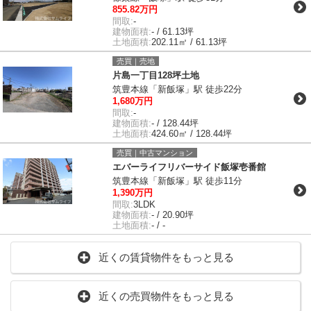
855.82万円
間取:
-
建物面積:
- / 61.13坪
土地面積:
202.11㎡ / 61.13坪
売買｜売地
片島一丁目128坪土地
筑豊本線「新飯塚」駅 徒歩22分
1,680万円
間取:
-
建物面積:
- / 128.44坪
土地面積:
424.60㎡ / 128.44坪
売買｜中古マンション
エバーライフリバーサイド飯塚壱番館
筑豊本線「新飯塚」駅 徒歩11分
1,390万円
間取:
3LDK
建物面積:
- / 20.90坪
土地面積:
- / -
近くの賃貸物件をもっと見る
近くの売買物件をもっと見る