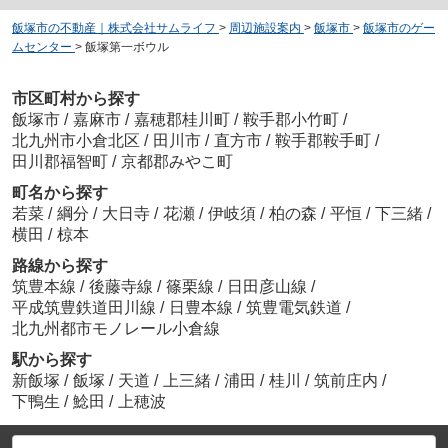
飯塚市の不動産｜株式会社サムライフ
>
周辺施設案内
>
飯塚市
>
飯塚市のゲー
ムセンター
>
飯塚第一ボウル
市区町村から探す
飯塚市
/
嘉麻市
/
嘉穂郡桂川町
/
鞍手郡小竹町
/
北九州市小倉北区
/
田川市
/
直方市
/
鞍手郡鞍手町
/
田川郡福智町
/
京都郡みやこ町
町名から探す
若菜
/
綱分
/
大日寺
/
花瀬
/
伊岐須
/
柏の森
/
平恒
/
下三緒
/
横田
/
椋本
路線から探す
筑豊本線
/
後藤寺線
/
篠栗線
/
日田彦山線
/
平成筑豊鉄道田川線
/
日豊本線
/
筑豊電気鉄道
/
北九州都市モノレール小倉線
駅から探す
新飯塚
/
飯塚
/
天道
/
上三緒
/
浦田
/
桂川
/
筑前庄内
/
下鴨生
/
鯰田
/
上穂波