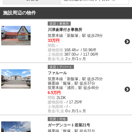
施設周辺の物件
賃貸｜事務所
川津倉庫付き事務所
筑豊本線「新飯塚」駅 徒歩29分
33万円
間取:
-
建物面積:
168.48㎡ / 50.96坪
土地面積:
387.00㎡ / 117.06坪
敷金/礼金:
2ヶ月/1ヶ月
賃貸｜アパート
ファルール
筑豊本線「新飯塚」駅 徒歩25分
篠栗線「飯塚」駅 徒歩37分
筑豊本線「浦田」駅 徒歩46分
6.5万円
間取:
2LDK
建物面積:
- / 17.25坪
土地面積:
- / -
敷金/礼金:
0ヶ月/1ヶ月
売買｜売地
ガーデンコート若菜21号
篠栗線「飯塚」駅 徒歩31分