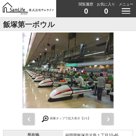
閲覧履歴
お気に入り
メニュー
0
0
飯塚第一ボウル
前
次
画像タップで拡大表示【
1
/1】
所在地
福岡県飯塚市片島１丁目10-46