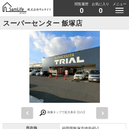
閲覧履歴
お気に入り
メニュー
0
0
スーパーセンター 飯塚店
前
次
画像タップで拡大表示【
1
/1】
所在地
福岡県飯塚市徳前40-1