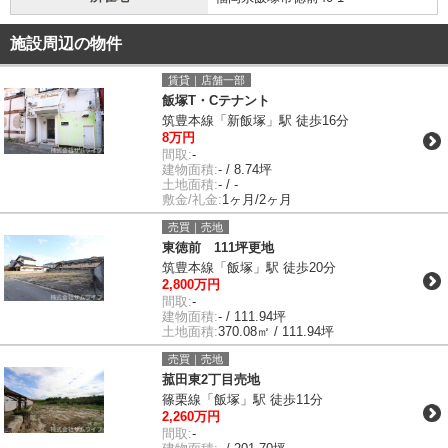
施設周辺の物件
賃貸｜店舗一部
飯塚T・Cテナント
筑豊本線「新飯塚」駅 徒歩16分
8万円
間取:
-
建物面積:
- / 8.74坪
土地面積:
- / -
敷金/礼金:
1ヶ月/2ヶ月
売買｜売地
東徳前 111坪更地
筑豊本線「飯塚」駅 徒歩20分
2,800万円
間取:
-
建物面積:
- / 111.94坪
土地面積:
370.08㎡ / 111.94坪
売買｜売地
菰田東2丁目売地
篠栗線「飯塚」駅 徒歩11分
2,260万円
間取:
-