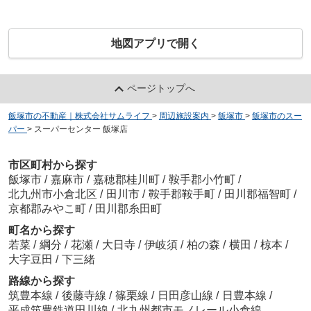
地図アプリで開く
ページトップへ
飯塚市の不動産｜株式会社サムライフ
>
周辺施設案内
>
飯塚市
>
飯塚市のスー
パー
>
スーパーセンター 飯塚店
市区町村から探す
飯塚市
/
嘉麻市
/
嘉穂郡桂川町
/
鞍手郡小竹町
/
北九州市小倉北区
/
田川市
/
鞍手郡鞍手町
/
田川郡福智町
/
京都郡みやこ町
/
田川郡糸田町
町名から探す
若菜
/
綱分
/
花瀬
/
大日寺
/
伊岐須
/
柏の森
/
横田
/
椋本
/
大字豆田
/
下三緒
路線から探す
筑豊本線
/
後藤寺線
/
篠栗線
/
日田彦山線
/
日豊本線
/
平成筑豊鉄道田川線
/
北九州都市モノレール小倉線