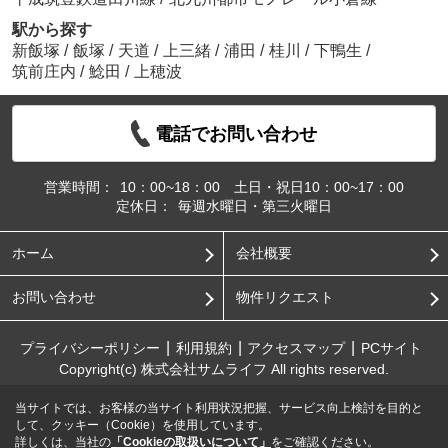
駅から探す
新飯塚
/
飯塚
/
天道
/
上三緒
/
浦田
/
桂川
/
下鴨生
/
筑前庄内
/
鯰田
/
上穂波
電話でお問い合わせ
営業時間：
10：00~18：00 土日・祝日10：00~17：00
定休日：
毎週水曜日・第三火曜日
ホーム
会社概要
お問い合わせ
物件リクエスト
プライバシーポリシー
利用規約
アクセスマップ
PCサイト
Copyright(c) 株式会社サムライフ All rights reserved.
当サイトでは、お客様の当サイト利用状況把握、サービス向上検討を目的と
して、クッキー（Cookie）を使用しています。
詳しくは、当社の
「Cookieの取扱いについて」
をご確認ください。