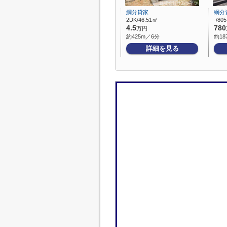
綱分貸家
綱分
2DK/46.51㎡
-/80
4.5
780
万円
約425m／6分
約18
詳細を見る