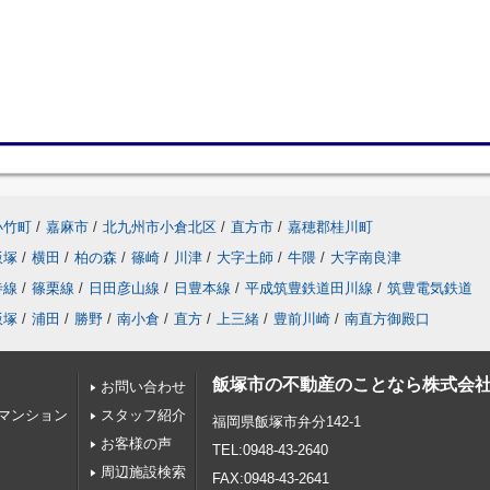
小竹町
/
嘉麻市
/
北九州市小倉北区
/
直方市
/
嘉穂郡桂川町
飯塚
/
横田
/
柏の森
/
篠崎
/
川津
/
大字土師
/
牛隈
/
大字南良津
寺線
/
篠栗線
/
日田彦山線
/
日豊本線
/
平成筑豊鉄道田川線
/
筑豊電気鉄道
飯塚
/
浦田
/
勝野
/
南小倉
/
直方
/
上三緒
/
豊前川崎
/
南直方御殿口
飯塚市の不動産のことなら株式会
お問い合わせ
マンション
スタッフ紹介
福岡県飯塚市弁分142-1
お客様の声
TEL:0948-43-2640
周辺施設検索
FAX:0948-43-2641