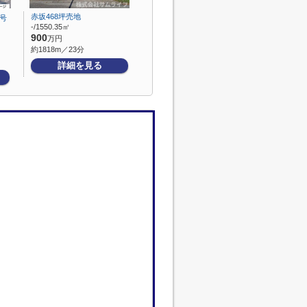
赤坂468坪売地
号
-/1550.35㎡
900
万円
約1818m／23分
詳細を見る