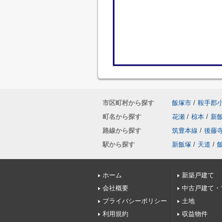
市区町村から探す
飯塚市
/
鞍手郡
町名から探す
花瀬
/
椋本
/
新
路線から探す
筑豊本線
/
後藤
駅から探す
新飯塚
/
天道
/
ホーム
新築戸建て
会社概要
中古戸建て・
プライバシーポリシー
土地
利用規約
収益物件