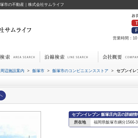
飯塚市の不動産｜株式会社サムライフ
営業時間：10：
周辺施設案内
>
飯塚市
>
飯塚市のコンビニエンスストア
>
セブンイレ
へ
セブンイレブン 飯塚庄内店の詳細情
所在地
福岡県飯塚市綱分1566-3