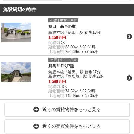
施設周辺の物件
売買｜中古一戸建
鯰田 高台の家
筑豊本線「鯰田」駅 徒歩13分
1,150万円
間取:
3DK
建物面積:
88.00㎡ / 26.61坪
土地面積:
256.39㎡ / 77.55坪
売買｜中古一戸建
川島3LDK戸建
筑豊本線「浦田」駅 徒歩27分
筑豊本線「新飯塚」駅 徒歩22分
1,598万円
間取:
3LDK
建物面積:
74.52㎡ / 22.54坪
土地面積:
148.95㎡ / 45.05坪
近くの賃貸物件をもっと見る
近くの売買物件をもっと見る