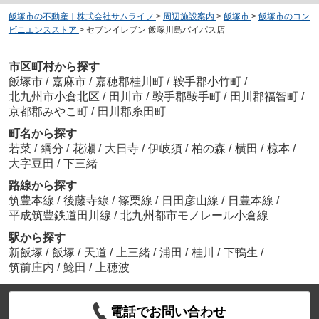
飯塚市の不動産｜株式会社サムライフ
>
周辺施設案内
>
飯塚市
>
飯塚市のコン
ビニエンスストア
>
セブンイレブン 飯塚川島バイパス店
市区町村から探す
飯塚市
/
嘉麻市
/
嘉穂郡桂川町
/
鞍手郡小竹町
/
北九州市小倉北区
/
田川市
/
鞍手郡鞍手町
/
田川郡福智町
/
京都郡みやこ町
/
田川郡糸田町
町名から探す
若菜
/
綱分
/
花瀬
/
大日寺
/
伊岐須
/
柏の森
/
横田
/
椋本
/
大字豆田
/
下三緒
路線から探す
筑豊本線
/
後藤寺線
/
篠栗線
/
日田彦山線
/
日豊本線
/
平成筑豊鉄道田川線
/
北九州都市モノレール小倉線
駅から探す
新飯塚
/
飯塚
/
天道
/
上三緒
/
浦田
/
桂川
/
下鴨生
/
筑前庄内
/
鯰田
/
上穂波
電話でお問い合わせ