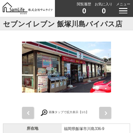
閲覧履歴
お気に入り
メニュー
0
0
セブンイレブン 飯塚川島バイパス店
前
次
画像タップで拡大表示【
1
/1】
所在地
福岡県飯塚市川島336-9