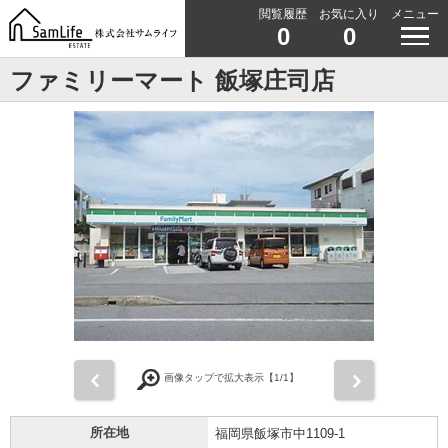
閲覧履歴
お気に入り
メニュー
0
0
ファミリーマート 飯塚庄司店
前
次
画像タップで拡大表示【
1
/1】
所在地
福岡県飯塚市中1109-1