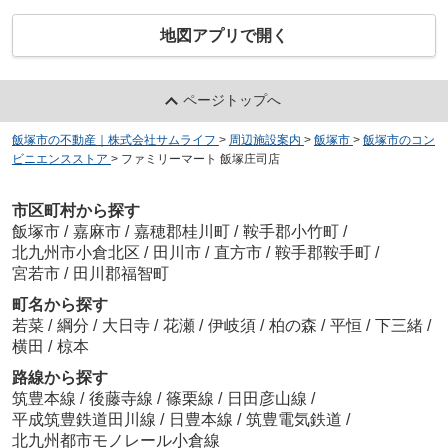
地図アプリで開く
ページトップへ
飯塚市の不動産｜株式会社サムライフ
>
周辺施設案内
>
飯塚市
>
飯塚市のコン
ビニエンスストア
>
ファミリーマート 飯塚庄司店
市区町村から探す
飯塚市
/
嘉麻市
/
嘉穂郡桂川町
/
鞍手郡小竹町
/
北九州市小倉北区
/
田川市
/
直方市
/
鞍手郡鞍手町
/
宮若市
/
田川郡福智町
町名から探す
若菜
/
綱分
/
大日寺
/
花瀬
/
伊岐須
/
柏の森
/
平恒
/
下三緒
/
横田
/
椋本
路線から探す
筑豊本線
/
後藤寺線
/
篠栗線
/
日田彦山線
/
平成筑豊鉄道田川線
/
日豊本線
/
筑豊電気鉄道
/
北九州都市モノレール小倉線