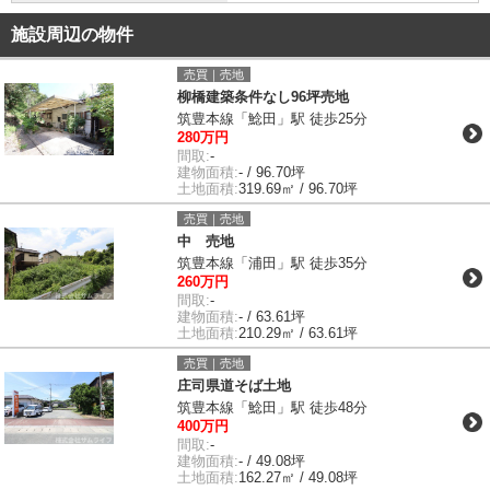
施設周辺の物件
売買｜売地
柳橋建築条件なし96坪売地
筑豊本線「鯰田」駅 徒歩25分
280万円
間取:
-
建物面積:
- / 96.70坪
土地面積:
319.69㎡ / 96.70坪
売買｜売地
中 売地
筑豊本線「浦田」駅 徒歩35分
260万円
間取:
-
建物面積:
- / 63.61坪
土地面積:
210.29㎡ / 63.61坪
売買｜売地
庄司県道そば土地
筑豊本線「鯰田」駅 徒歩48分
400万円
間取:
-
建物面積:
- / 49.08坪
土地面積:
162.27㎡ / 49.08坪