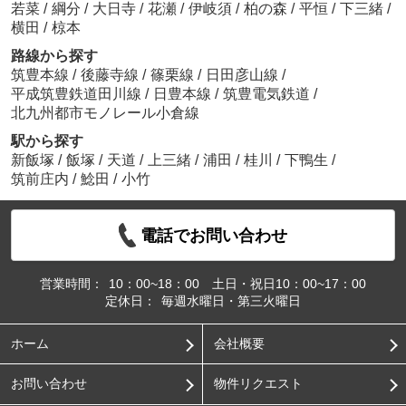
若菜
/
綱分
/
大日寺
/
花瀬
/
伊岐須
/
柏の森
/
平恒
/
下三緒
/
横田
/
椋本
路線から探す
筑豊本線
/
後藤寺線
/
篠栗線
/
日田彦山線
/
平成筑豊鉄道田川線
/
日豊本線
/
筑豊電気鉄道
/
北九州都市モノレール小倉線
駅から探す
新飯塚
/
飯塚
/
天道
/
上三緒
/
浦田
/
桂川
/
下鴨生
/
筑前庄内
/
鯰田
/
小竹
電話でお問い合わせ
営業時間：
10：00~18：00 土日・祝日10：00~17：00
定休日：
毎週水曜日・第三火曜日
ホーム
会社概要
お問い合わせ
物件リクエスト