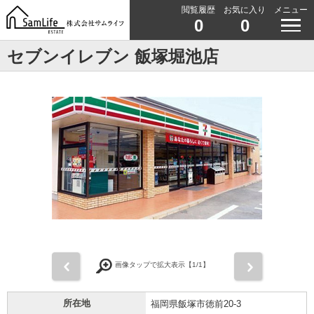
閲覧履歴
お気に入り
メニュー
0
0
セブンイレブン 飯塚堀池店
前
次
画像タップで拡大表示【
1
/1】
所在地
福岡県飯塚市徳前20-3