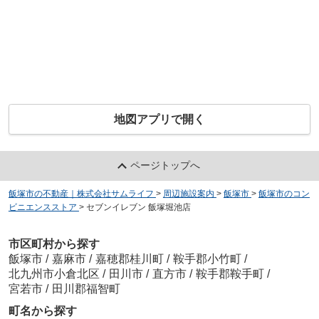
地図アプリで開く
ページトップへ
飯塚市の不動産｜株式会社サムライフ
>
周辺施設案内
>
飯塚市
>
飯塚市のコン
ビニエンスストア
>
セブンイレブン 飯塚堀池店
市区町村から探す
飯塚市
/
嘉麻市
/
嘉穂郡桂川町
/
鞍手郡小竹町
/
北九州市小倉北区
/
田川市
/
直方市
/
鞍手郡鞍手町
/
宮若市
/
田川郡福智町
町名から探す