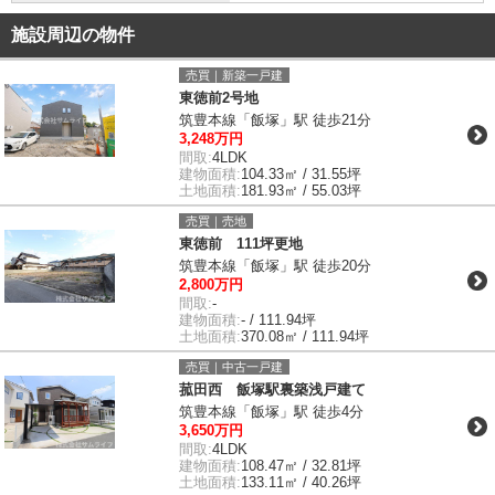
施設周辺の物件
売買｜新築一戸建
東徳前2号地
筑豊本線「飯塚」駅 徒歩21分
3,248万円
間取:
4LDK
建物面積:
104.33㎡ / 31.55坪
土地面積:
181.93㎡ / 55.03坪
売買｜売地
東徳前 111坪更地
筑豊本線「飯塚」駅 徒歩20分
2,800万円
間取:
-
建物面積:
- / 111.94坪
土地面積:
370.08㎡ / 111.94坪
売買｜中古一戸建
菰田西 飯塚駅裏築浅戸建て
筑豊本線「飯塚」駅 徒歩4分
3,650万円
間取:
4LDK
建物面積:
108.47㎡ / 32.81坪
土地面積:
133.11㎡ / 40.26坪