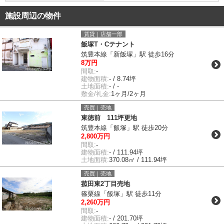
施設周辺の物件
賃貸｜店舗一部
飯塚T・Cテナント
筑豊本線「新飯塚」駅 徒歩16分
8万円
間取:
-
建物面積:
- / 8.74坪
土地面積:
- / -
敷金/礼金:
1ヶ月/2ヶ月
売買｜売地
東徳前 111坪更地
筑豊本線「飯塚」駅 徒歩20分
2,800万円
間取:
-
建物面積:
- / 111.94坪
土地面積:
370.08㎡ / 111.94坪
売買｜売地
菰田東2丁目売地
篠栗線「飯塚」駅 徒歩11分
2,260万円
間取:
-
建物面積:
- / 201.70坪