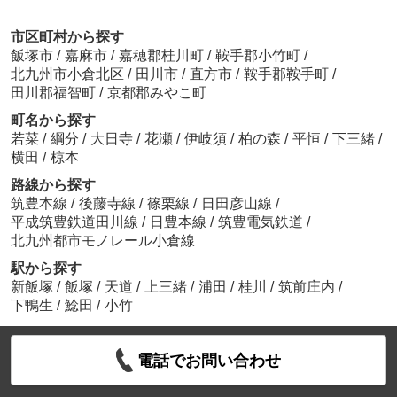
市区町村から探す
飯塚市
/
嘉麻市
/
嘉穂郡桂川町
/
鞍手郡小竹町
/
北九州市小倉北区
/
田川市
/
直方市
/
鞍手郡鞍手町
/
田川郡福智町
/
京都郡みやこ町
町名から探す
若菜
/
綱分
/
大日寺
/
花瀬
/
伊岐須
/
柏の森
/
平恒
/
下三緒
/
横田
/
椋本
路線から探す
筑豊本線
/
後藤寺線
/
篠栗線
/
日田彦山線
/
平成筑豊鉄道田川線
/
日豊本線
/
筑豊電気鉄道
/
北九州都市モノレール小倉線
駅から探す
新飯塚
/
飯塚
/
天道
/
上三緒
/
浦田
/
桂川
/
筑前庄内
/
下鴨生
/
鯰田
/
小竹
電話でお問い合わせ