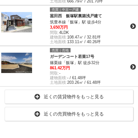
土地面積:
666.79㎡ / 201.70坪
売買｜中古一戸建
菰田西 飯塚駅裏築浅戸建て
筑豊本線「飯塚」駅 徒歩4分
3,650万円
間取:
4LDK
建物面積:
108.47㎡ / 32.81坪
土地面積:
133.11㎡ / 40.26坪
売買｜売地
ガーデンコート若菜17号
篠栗線「飯塚」駅 徒歩32分
861.42万円
間取:
-
建物面積:
- / 61.48坪
土地面積:
203.26㎡ / 61.48坪
近くの賃貸物件をもっと見る
近くの売買物件をもっと見る