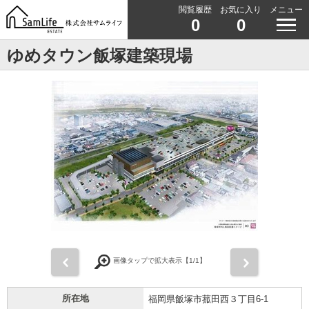
閲覧履歴
お気に入り
メニュー
0
0
ゆめタウン飯塚建築現場
前
次
画像タップで拡大表示【
1
/1】
所在地
福岡県飯塚市菰田西３丁目6-1