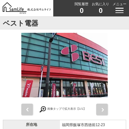
閲覧履歴
お気に入り
メニュー
0
0
ベスト電器
前
次
画像タップで拡大表示【
1
/1】
所在地
福岡県飯塚市西徳前12-23