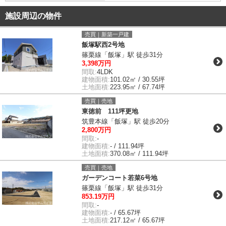
施設周辺の物件
売買｜新築一戸建
飯塚駅西2号地
篠栗線「飯塚」駅 徒歩31分
3,398万円
間取:
4LDK
建物面積:
101.02㎡ / 30.55坪
土地面積:
223.95㎡ / 67.74坪
売買｜売地
東徳前 111坪更地
筑豊本線「飯塚」駅 徒歩20分
2,800万円
間取:
-
建物面積:
- / 111.94坪
土地面積:
370.08㎡ / 111.94坪
売買｜売地
ガーデンコート若菜6号地
篠栗線「飯塚」駅 徒歩31分
853.19万円
間取:
-
建物面積:
- / 65.67坪
土地面積:
217.12㎡ / 65.67坪