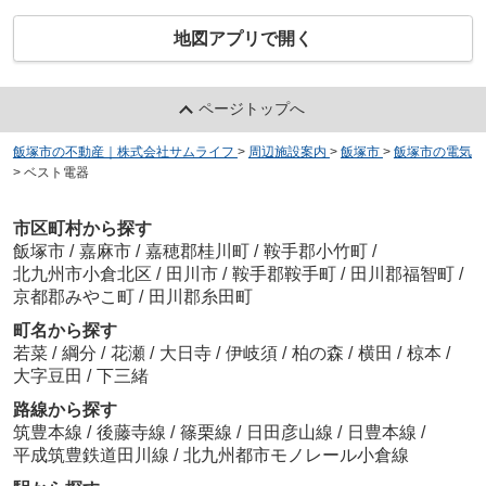
地図アプリで開く
ページトップへ
飯塚市の不動産｜株式会社サムライフ
>
周辺施設案内
>
飯塚市
>
飯塚市の電気
>
ベスト電器
市区町村から探す
飯塚市
/
嘉麻市
/
嘉穂郡桂川町
/
鞍手郡小竹町
/
北九州市小倉北区
/
田川市
/
鞍手郡鞍手町
/
田川郡福智町
/
京都郡みやこ町
/
田川郡糸田町
町名から探す
若菜
/
綱分
/
花瀬
/
大日寺
/
伊岐須
/
柏の森
/
横田
/
椋本
/
大字豆田
/
下三緒
路線から探す
筑豊本線
/
後藤寺線
/
篠栗線
/
日田彦山線
/
日豊本線
/
平成筑豊鉄道田川線
/
北九州都市モノレール小倉線