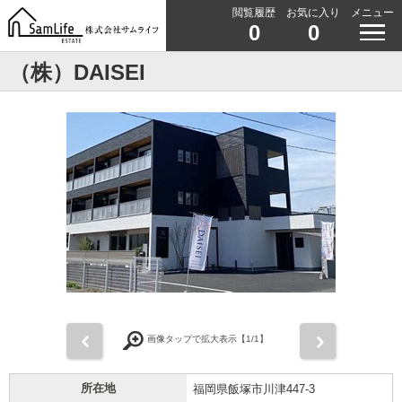
閲覧履歴
お気に入り
メニュー
0
0
（株）DAISEI
前
次
画像タップで拡大表示【
1
/1】
所在地
福岡県飯塚市川津447-3