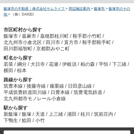
飯塚市の不動産｜株式会社サムライフ
>
周辺施設案内
>
飯塚市
>
飯塚市のその
他
>
（株）DAISEI
市区町村から探す
飯塚市
/
嘉麻市
/
嘉穂郡桂川町
/
鞍手郡小竹町
/
北九州市小倉北区
/
田川市
/
直方市
/
鞍手郡鞍手町
/
田川郡福智町
/
京都郡みやこ町
町名から探す
若菜
/
綱分
/
大日寺
/
花瀬
/
伊岐須
/
柏の森
/
平恒
/
下三緒
/
横田
/
椋本
路線から探す
筑豊本線
/
後藤寺線
/
篠栗線
/
日田彦山線
/
平成筑豊鉄道田川線
/
日豊本線
/
筑豊電気鉄道
/
北九州都市モノレール小倉線
駅から探す
新飯塚
/
飯塚
/
天道
/
上三緒
/
浦田
/
桂川
/
筑前庄内
/
下鴨生
/
鯰田
/
小竹