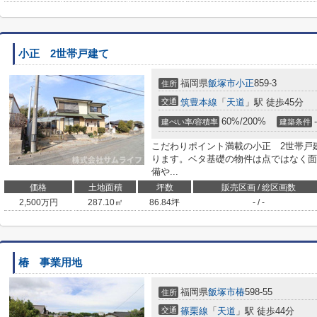
小正 2世帯戸建て
福岡県
飯塚市
小正
859-3
住所
交通
筑豊本線
「
天道
」駅 徒歩45分
60%/200%
-
建ぺい率/容積率
建築条件
こだわりポイント満載の小正 2世帯戸
ります。ベタ基礎の物件は点ではなく面
備や...
価格
土地面積
坪数
販売区画 / 総区画数
2,500
万円
287.10㎡
86.84坪
- / -
椿 事業用地
福岡県
飯塚市
椿
598-55
住所
交通
篠栗線
「
天道
」駅 徒歩44分