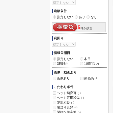
建築条件
指定しない
あり
なし
5
件が該当
利回り
情報公開日
指定しない
本日
3日以内
1週間以内
画像・動画あり
画像あり
動画あり
こだわり条件
ペット飼育可
(-)
ペット専用設備
(-)
楽器相談
(-)
陽当り良好
(-)
閑静な住宅地
(-)