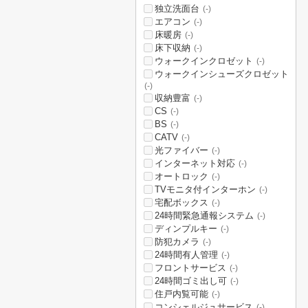
独立洗面台
(-)
エアコン
(-)
床暖房
(-)
床下収納
(-)
ウォークインクロゼット
(-)
ウォークインシューズクロゼット
(-)
収納豊富
(-)
CS
(-)
BS
(-)
CATV
(-)
光ファイバー
(-)
インターネット対応
(-)
オートロック
(-)
TVモニタ付インターホン
(-)
宅配ボックス
(-)
24時間緊急通報システム
(-)
ディンプルキー
(-)
防犯カメラ
(-)
24時間有人管理
(-)
フロントサービス
(-)
24時間ゴミ出し可
(-)
住戸内覧可能
(-)
コンシェルジュサービス
(-)