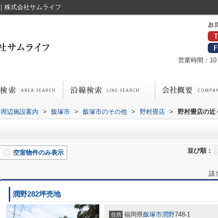
｜株式会社サムライフ
営業時間：10：
周辺施設案内
>
飯塚市
>
飯塚市のその他
>
野村畳店
>
野村畳店の近
並び順：
空室物件のみ表示
該
潤野282坪売地
福岡県
飯塚市
潤野
748-1
住所