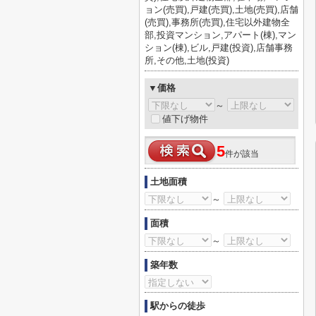
ョン(売買),戸建(売買),土地(売買),店舗
(売買),事務所(売買),住宅以外建物全
部,投資マンション,アパート(棟),マン
ション(棟),ビル,戸建(投資),店舗事務
所,その他,土地(投資)
▼価格
～
値下げ物件
5
件が該当
土地面積
～
面積
～
築年数
駅からの徒歩