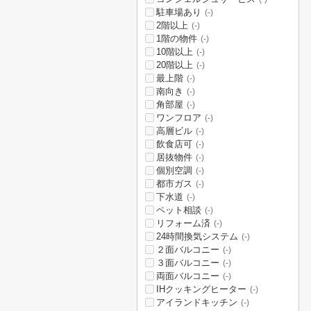
駐車場あり
(-)
2階以上
(-)
1階の物件
(-)
10階以上
(-)
20階以上
(-)
最上階
(-)
南向き
(-)
角部屋
(-)
ワンフロア
(-)
高層ビル
(-)
飲食店可
(-)
居抜物件
(-)
個別空調
(-)
都市ガス
(-)
下水道
(-)
ペット相談
(-)
リフォーム済
(-)
24時間換気システム
(-)
２面バルコニー
(-)
３面バルコニー
(-)
両面バルコニー
(-)
IHクッキングヒーター
(-)
アイランドキッチン
(-)