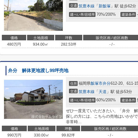
交通
筑豊本線
「
新飯塚
」駅 徒歩62分
70%/200%
-
建ぺい率/容積率
建築条件
価格
土地面積
坪数
販売区画 / 総区画数
480
万円
934.00㎡
282.53坪
- / -
弁分 解体更地渡し99坪売地
福岡県
飯塚市
弁分
612-20、611-1
住所
交通
筑豊本線
「
天道
」駅 徒歩53分
60%/200%
建ぺい率/容積率
建築条件
ぜひ一度見ていただきたい、「弁分 解
探しの方には、こちらの売地はいかがで
非常時...
価格
土地面積
坪数
販売区画 / 総区画数
990
万円
330.00㎡
99.82坪
- / -