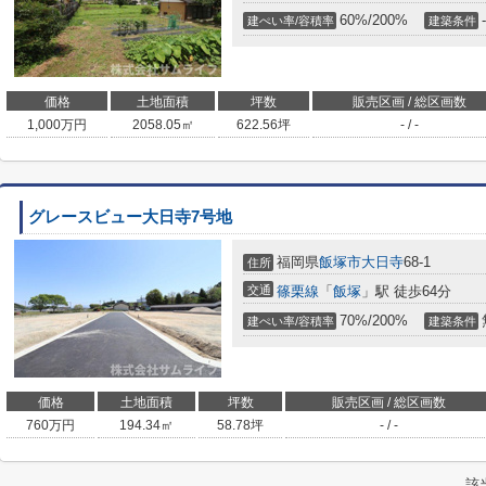
60%/200%
-
建ぺい率/容積率
建築条件
価格
土地面積
坪数
販売区画 / 総区画数
1,000
万円
2058.05㎡
622.56坪
- / -
グレースビュー大日寺7号地
福岡県
飯塚市
大日寺
68-1
住所
交通
篠栗線
「
飯塚
」駅 徒歩64分
70%/200%
建ぺい率/容積率
建築条件
価格
土地面積
坪数
販売区画 / 総区画数
760
万円
194.34㎡
58.78坪
- / -
該