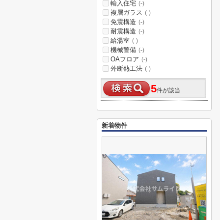
輸入住宅
(-)
複層ガラス
(-)
免震構造
(-)
耐震構造
(-)
給湯室
(-)
機械警備
(-)
OAフロア
(-)
外断熱工法
(-)
5
件が該当
新着物件