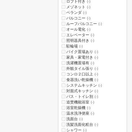
ロフト付き
(-)
メゾネット
(-)
ベランダ
(-)
バルコニー
(-)
ルーフバルコニー
(-)
オール電化
(-)
エレベーター
(-)
照明器具付き
(-)
駐輪場
(-)
バイク置場あり
(-)
家具・家電付き
(-)
洗濯機置場有
(-)
外観タイル張り
(-)
コンロ２口以上
(-)
食器洗い乾燥機
(-)
システムキッチン
(-)
対面式キッチン
(-)
バス・トイレ別
(-)
追焚機能浴室
(-)
浴室乾燥機
(-)
温水洗浄便座
(-)
洗面台
(-)
洗髪洗面化粧台
(-)
シャワー
(-)