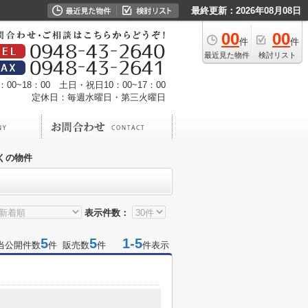
最終更新：2026年08月08日
00
00
件
件
最近見た物件
検討リスト
00~18：00 土日・祝日10：00~17：00
定休日：毎週水曜日・第三火曜日
くの物件
表示件数：
5
5
1-5
当公開件数
件 販売数
件
件表示