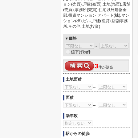
ョン(売買),戸建(売買),土地(売買),店舗
(売買),事務所(売買),住宅以外建物全
部,投資マンション,アパート(棟),マン
ション(棟),ビル,戸建(投資),店舗事務
所,その他,土地(投資)
▼価格
～
値下げ物件
3
件が該当
土地面積
～
面積
～
築年数
駅からの徒歩