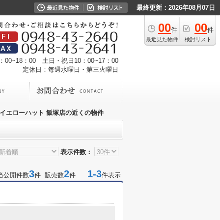
最終更新：2026年08月07日
00
00
件
件
最近見た物件
検討リスト
00~18：00 土日・祝日10：00~17：00
定休日：毎週水曜日・第三火曜日
イエローハット 飯塚店の近くの物件
表示件数：
3
2
1-3
当公開件数
件 販売数
件
件表示