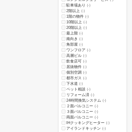
駐車場あり
(-)
2階以上
(-)
1階の物件
(-)
10階以上
(-)
20階以上
(-)
最上階
(-)
南向き
(-)
角部屋
(-)
ワンフロア
(-)
高層ビル
(-)
飲食店可
(-)
居抜物件
(-)
個別空調
(-)
都市ガス
(-)
下水道
(-)
ペット相談
(-)
リフォーム済
(-)
24時間換気システム
(-)
２面バルコニー
(-)
３面バルコニー
(-)
両面バルコニー
(-)
IHクッキングヒーター
(-)
アイランドキッチン
(-)