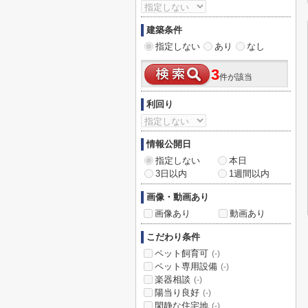
建築条件
指定しない
あり
なし
3
件が該当
利回り
情報公開日
指定しない
本日
3日以内
1週間以内
画像・動画あり
画像あり
動画あり
こだわり条件
ペット飼育可
(-)
ペット専用設備
(-)
楽器相談
(-)
陽当り良好
(-)
閑静な住宅地
(-)