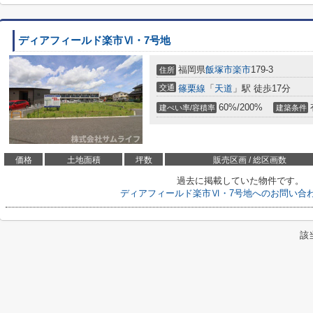
ディアフィールド楽市Ⅵ・7号地
福岡県
飯塚市
楽市
179-3
住所
交通
篠栗線
「
天道
」駅 徒歩17分
60%/200%
建ぺい率/容積率
建築条件
価格
土地面積
坪数
販売区画 / 総区画数
過去に掲載していた物件です。
ディアフィールド楽市Ⅵ・7号地へのお問い合
該