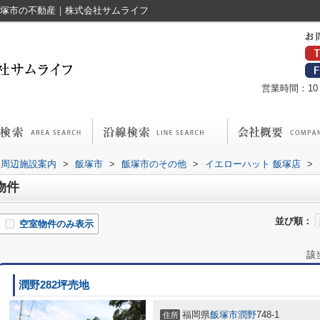
飯塚市の不動産｜株式会社サムライフ
営業時間：10：
周辺施設案内
>
飯塚市
>
飯塚市のその他
>
イエローハット 飯塚店
>
物件
並び順：
空室物件のみ表示
該
潤野282坪売地
福岡県
飯塚市
潤野
748-1
住所