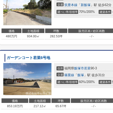
交通
筑豊本線
「
新飯塚
」駅 徒歩62分
70%/200%
-
建ぺい率/容積率
建築条件
価格
土地面積
坪数
販売区画 / 総区画数
480
万円
934.00㎡
282.53坪
- / -
ガーデンコート若菜6号地
福岡県
飯塚市
若菜
90-3
住所
交通
篠栗線
「
飯塚
」駅 徒歩31分
60%/200%
建ぺい率/容積率
建築条件
価格
土地面積
坪数
販売区画 / 総区画数
853.19
万円
217.12㎡
65.67坪
- / -