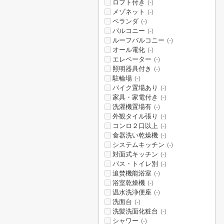
ロフト付き
(-)
メゾネット
(-)
ベランダ
(-)
バルコニー
(-)
ルーフバルコニー
(-)
オール電化
(-)
エレベーター
(-)
照明器具付き
(-)
駐輪場
(-)
バイク置場あり
(-)
家具・家電付き
(-)
洗濯機置場有
(-)
外観タイル張り
(-)
コンロ２口以上
(-)
食器洗い乾燥機
(-)
システムキッチン
(-)
対面式キッチン
(-)
バス・トイレ別
(-)
追焚機能浴室
(-)
浴室乾燥機
(-)
温水洗浄便座
(-)
洗面台
(-)
洗髪洗面化粧台
(-)
シャワー
(-)