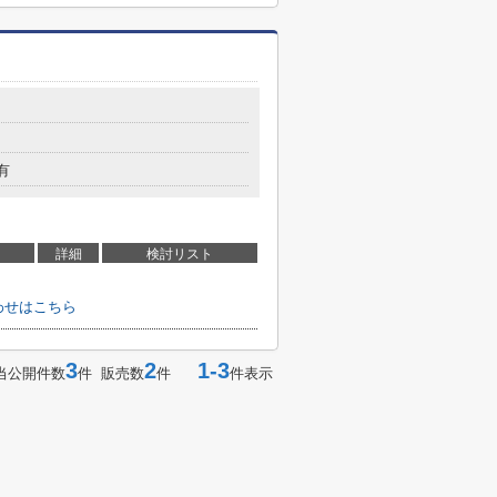
有
詳細
検討リスト
わせはこちら
3
2
1-3
当公開件数
件 販売数
件
件表示