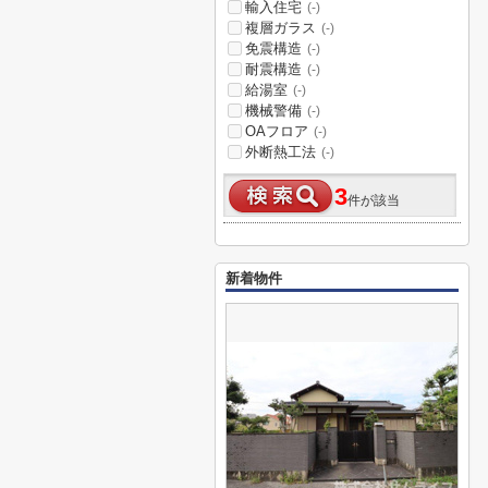
輸入住宅
(-)
複層ガラス
(-)
免震構造
(-)
耐震構造
(-)
給湯室
(-)
機械警備
(-)
OAフロア
(-)
外断熱工法
(-)
3
件が該当
新着物件