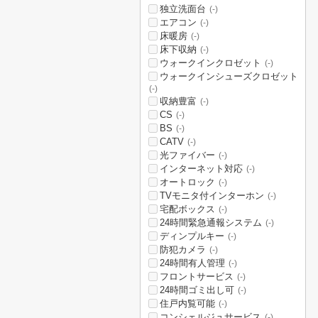
独立洗面台
(-)
エアコン
(-)
床暖房
(-)
床下収納
(-)
ウォークインクロゼット
(-)
ウォークインシューズクロゼット
(-)
収納豊富
(-)
CS
(-)
BS
(-)
CATV
(-)
光ファイバー
(-)
インターネット対応
(-)
オートロック
(-)
TVモニタ付インターホン
(-)
宅配ボックス
(-)
24時間緊急通報システム
(-)
ディンプルキー
(-)
防犯カメラ
(-)
24時間有人管理
(-)
フロントサービス
(-)
24時間ゴミ出し可
(-)
住戸内覧可能
(-)
コンシェルジュサービス
(-)