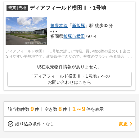
ディアフィールド横田Ⅱ・1号地
売買 | 売地
筑豊本線
「
新飯塚
」駅 徒歩33分
- / -
福岡県
飯塚市
横田
797-4
ディアフィールド横田Ⅱ・1号地の詳しい情報。買い物の際の道のりも楽に
なりやすい平坦地です。建築条件付きなので、複数のプランがある場合、希
望に合った間取りが選ぶことができます...
現在販売物件情報がありません。
「ディアフィールド横田Ⅱ・1号地」への
お問い合わせはこちら
9
8
1～9
該当物件数
件
空き数
件
件を表示
変更
絞り込み条件：
なし