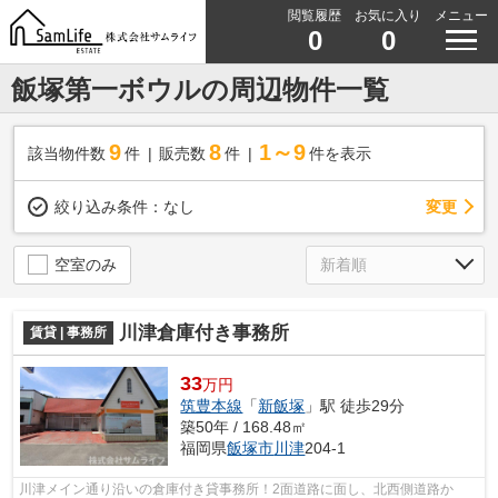
閲覧履歴
お気に入り
メニュー
0
0
飯塚第一ボウルの周辺物件一覧
9
8
1～9
該当物件数
件
販売数
件
件を表示
変更
絞り込み条件：
なし
空室のみ
川津倉庫付き事務所
賃貸 | 事務所
33
万円
筑豊本線
「
新飯塚
」駅 徒歩29分
築50年 / 168.48㎡
福岡県
飯塚市
川津
204-1
川津メイン通り沿いの倉庫付き貸事務所！2面道路に面し、北西側道路か