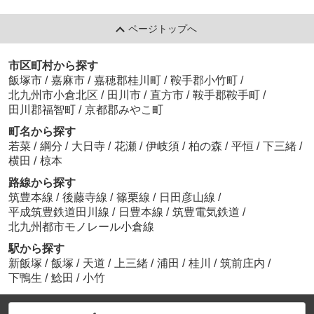
ページトップへ
市区町村から探す
飯塚市
/
嘉麻市
/
嘉穂郡桂川町
/
鞍手郡小竹町
/
北九州市小倉北区
/
田川市
/
直方市
/
鞍手郡鞍手町
/
田川郡福智町
/
京都郡みやこ町
町名から探す
若菜
/
綱分
/
大日寺
/
花瀬
/
伊岐須
/
柏の森
/
平恒
/
下三緒
/
横田
/
椋本
路線から探す
筑豊本線
/
後藤寺線
/
篠栗線
/
日田彦山線
/
平成筑豊鉄道田川線
/
日豊本線
/
筑豊電気鉄道
/
北九州都市モノレール小倉線
駅から探す
新飯塚
/
飯塚
/
天道
/
上三緒
/
浦田
/
桂川
/
筑前庄内
/
下鴨生
/
鯰田
/
小竹