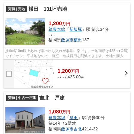
横田 131坪売地
売買 | 売地
1,200
万円
筑豊本線
「
新飯塚
」駅 徒歩34分
- / -
福岡県
飯塚市
横田
187
接道幅10m以上あれば車の出し入れが非常に楽です。土地面積は435㎡(公簿)
でイチオシ。平坦地なので、擁壁・造成費用を削減できます。土地の購入を
ご検討の方にお勧めの売地となってい...
1,200
万
円
- / - / 435.00㎡
吉北 戸建
売買 | 中古一戸建
1,080
万円
筑豊本線
「
鯰田
」駅 徒歩30分
築14年 / 2階建
福岡県
飯塚市
吉北
4214-32