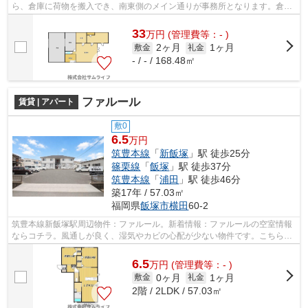
ら、倉庫に荷物を搬入でき、南東側のメイン通りが事務所となります。倉
庫・在庫置場を必要とする業種に適した物件...
33
万
円
(管理費等：- )
2ヶ月
1ヶ月
敷金
礼金
- / - / 168.48㎡
ファルール
賃貸 | アパート
敷0
6.5
万円
筑豊本線
「
新飯塚
」駅 徒歩25分
篠栗線
「
飯塚
」駅 徒歩37分
筑豊本線
「
浦田
」駅 徒歩46分
築17年 / 57.03㎡
福岡県
飯塚市
横田
60-2
筑豊本線新飯塚駅周辺物件：ファルール。新着情報：ファルールの空室情報
ならコチラ。風通しが良く、湿気やカビの心配が少ない物件です。こちらの
物件はアパートです。飯塚市で賃貸情...
6.5
万
円
(管理費等：- )
0ヶ月
1ヶ月
敷金
礼金
2階 / 2LDK / 57.03㎡