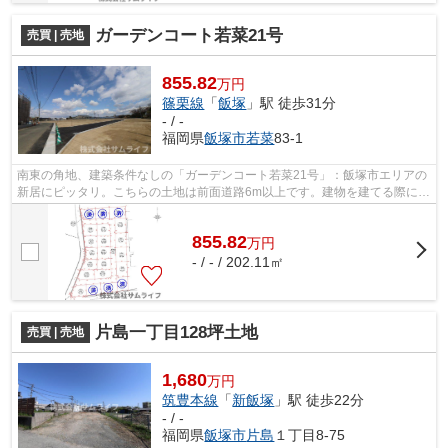
ガーデンコート若菜21号
売買 | 売地
855.82
万円
篠栗線
「
飯塚
」駅 徒歩31分
- / -
福岡県
飯塚市
若菜
83-1
南東の角地、建築条件なしの「ガーデンコート若菜21号」：飯塚市エリアの
新居にピッタリ。こちらの土地は前面道路6m以上です。建物を建てる際に、
玄関の位置などの間取りを考えやすい...
855.82
万
円
- / - / 202.11㎡
片島一丁目128坪土地
売買 | 売地
1,680
万円
筑豊本線
「
新飯塚
」駅 徒歩22分
- / -
福岡県
飯塚市
片島
１丁目8-75