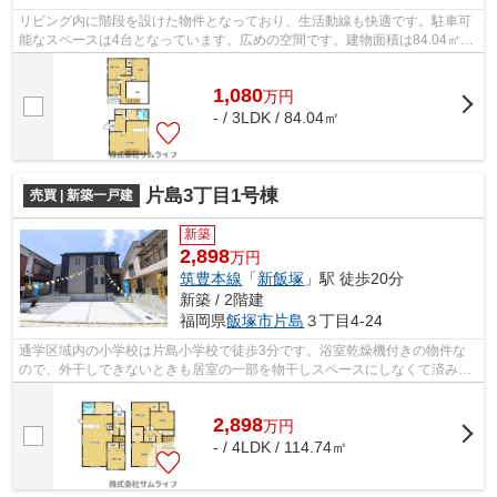
リビング内に階段を設けた物件となっており、生活動線も快適です。駐車可
能なスペースは4台となっています。広めの空間です。建物面積は84.04㎡で
す。周辺の車通りもあまりないので、...
1,080
万
円
- / 3LDK / 84.04㎡
片島3丁目1号棟
売買 | 新築一戸建
新築
2,898
万円
筑豊本線
「
新飯塚
」駅 徒歩20分
新築 / 2階建
福岡県
飯塚市
片島
３丁目4-24
通学区域内の小学校は片島小学校で徒歩3分です。浴室乾燥機付きの物件な
ので、外干しできないときも居室の一部を物干しスペースにしなくて済みま
す。交通量が少ないので、夜にしっかり...
2,898
万
円
- / 4LDK / 114.74㎡