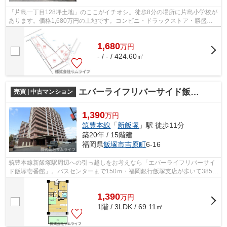
「片島一丁目128坪土地」のここがイチオシ。徒歩8分の場所に片島小学校が
あります。価格1,680万円の土地です。コンビニ・ドラックストア・勝盛公
園が徒歩圏内！土地の購入をご検討の方...
1,680
万
円
- / - / 424.60㎡
エバーライフリバーサイド飯塚壱番館
売買 | 中古マンション
1,390
万円
筑豊本線
「
新飯塚
」駅 徒歩11分
築20年 / 15階建
福岡県
飯塚市
吉原町
6-16
筑豊本線新飯塚駅周辺への引っ越しをお考えなら「エバーライフリバーサイ
ド飯塚壱番館」。バスセンターまで150ｍ・福岡銀行飯塚支店が歩いて385m
のところにあります。価格は1,390万円...
1,390
万
円
1階 / 3LDK / 69.11㎡