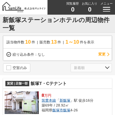
閲覧履歴
お気に入り
メニュー
0
0
新飯塚ステーションホテルの周辺物件
一覧
10
13
1～10
該当物件数
件
販売数
件
件を表示
変更
絞り込み条件：
なし
空室のみ
飯塚T・Cテナント
賃貸 | 店舗一部
8
万円
筑豊本線
「
新飯塚
」駅 徒歩16分
築69年 / 28.92㎡
福岡県
飯塚市
飯塚
4-26