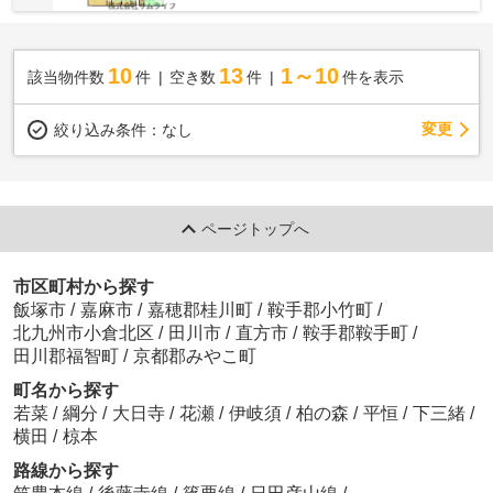
10
13
1～10
該当物件数
件
空き数
件
件を表示
変更
絞り込み条件：
なし
ページトップへ
市区町村から探す
飯塚市
/
嘉麻市
/
嘉穂郡桂川町
/
鞍手郡小竹町
/
北九州市小倉北区
/
田川市
/
直方市
/
鞍手郡鞍手町
/
田川郡福智町
/
京都郡みやこ町
町名から探す
若菜
/
綱分
/
大日寺
/
花瀬
/
伊岐須
/
柏の森
/
平恒
/
下三緒
/
横田
/
椋本
路線から探す