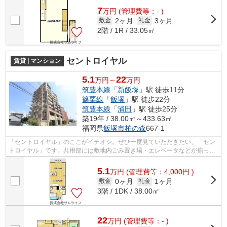
7
万
円
(管理費等：- )
2ヶ月
3ヶ月
敷金
礼金
2階 / 1R / 33.05㎡
セントロイヤル
賃貸 | マンション
5.1
22
万円～
万円
筑豊本線
「
新飯塚
」駅 徒歩11分
篠栗線
「
飯塚
」駅 徒歩22分
筑豊本線
「
浦田
」駅 徒歩25分
築19年 / 38.00㎡～433.63㎡
福岡県
飯塚市
柏の森
667-1
「セントロイヤル」のここがイチオシ。ぜひ一度見ていただきたい、「セン
トロイヤル」です。共用部には敷地内ごみ置き場・エレベータなどが揃って
おります。徒歩11分で駅へのアクセス...
5.1
万
円
(管理費等：4,000円 )
0ヶ月
1ヶ月
敷金
礼金
3階 / 1DK / 38.00㎡
22
万
円
(管理費等：- )