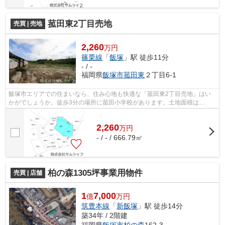
菰田東2丁目売地
売買 | 売地
2,260
万円
篠栗線
「
飯塚
」駅 徒歩11分
- / -
福岡県
飯塚市
菰田東
２丁目6-1
飯塚市エリアでの住まいなら、住み心地も快適な「菰田東2丁目売地」はい
かがでしょうか。徒歩3分の場所に菰田小学校があります。土地面積は
666.79㎡(実測)でイチオシ。ゆめタウンまで8...
2,260
万
円
- / - / 666.79㎡
柏の森1305坪事業用物件
売買 | 店舗
1
7,000
億
万円
筑豊本線
「
新飯塚
」駅 徒歩14分
築34年 / 2階建
福岡県
飯塚市
柏の森
162-3