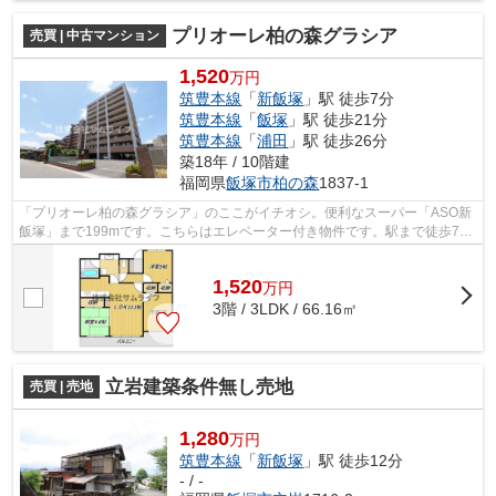
プリオーレ柏の森グラシア
売買 | 中古マンション
1,520
万円
筑豊本線
「
新飯塚
」駅 徒歩7分
筑豊本線
「
飯塚
」駅 徒歩21分
筑豊本線
「
浦田
」駅 徒歩26分
築18年 / 10階建
福岡県
飯塚市
柏の森
1837-1
「プリオーレ柏の森グラシア」のここがイチオシ。便利なスーパー「ASO新
飯塚」まで199mです。こちらはエレベーター付き物件です。駅まで徒歩7分
の物件です。飯塚市で不動産探しをする...
1,520
万
円
3階 / 3LDK / 66.16㎡
立岩建築条件無し売地
売買 | 売地
1,280
万円
筑豊本線
「
新飯塚
」駅 徒歩12分
- / -