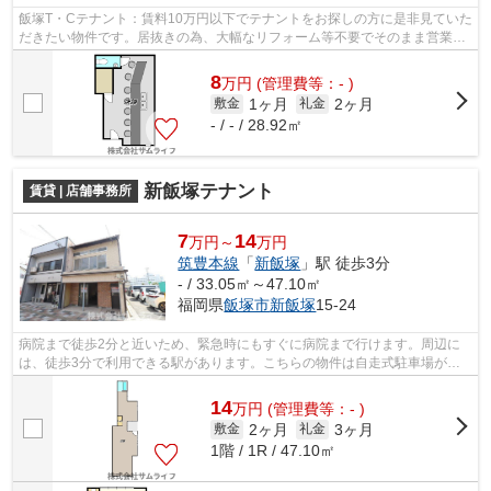
飯塚T・Cテナント：賃料10万円以下でテナントをお探しの方に是非見ていた
だきたい物件です。居抜きの為、大幅なリフォーム等不要でそのまま営業が
可能です。1階の店舗は目につきやすい...
8
万
円
(管理費等：- )
1ヶ月
2ヶ月
敷金
礼金
- / - / 28.92㎡
新飯塚テナント
賃貸 | 店舗事務所
7
14
万円～
万円
筑豊本線
「
新飯塚
」駅 徒歩3分
- / 33.05㎡～47.10㎡
福岡県
飯塚市
新飯塚
15-24
病院まで徒歩2分と近いため、緊急時にもすぐに病院まで行けます。周辺に
は、徒歩3分で利用できる駅があります。こちらの物件は自走式駐車場がご
利用いただけます。
14
万
円
(管理費等：- )
2ヶ月
3ヶ月
敷金
礼金
1階 / 1R / 47.10㎡