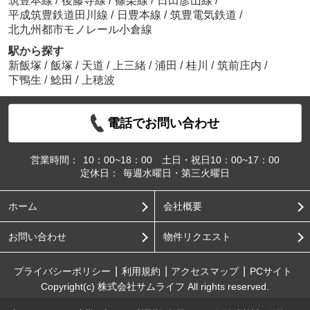
筑豊本線
/
後藤寺線
/
篠栗線
/
日田彦山線
/
平成筑豊鉄道田川線
/
日豊本線
/
筑豊電気鉄道
/
北九州都市モノレール小倉線
駅から探す
新飯塚
/
飯塚
/
天道
/
上三緒
/
浦田
/
桂川
/
筑前庄内
/
下鴨生
/
鯰田
/
上穂波
電話でお問い合わせ
営業時間：
10：00~18：00 土日・祝日10：00~17：00
定休日：
毎週水曜日・第三火曜日
ホーム
会社概要
お問い合わせ
物件リクエスト
プライバシーポリシー
利用規約
アクセスマップ
PCサイト
Copyright(c) 株式会社サムライフ All rights reserved.