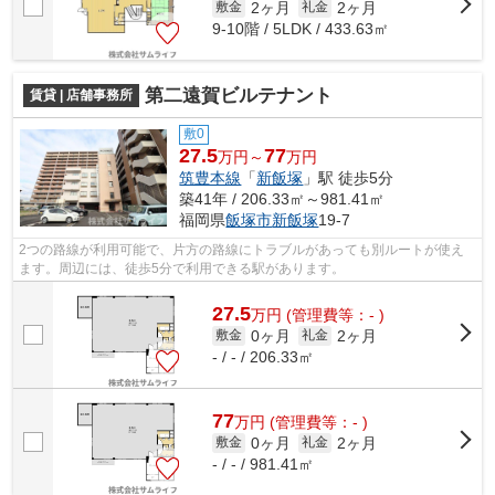
2ヶ月
2ヶ月
敷金
礼金
9-10階 / 5LDK / 433.63㎡
第二遠賀ビルテナント
賃貸 | 店舗事務所
敷0
27.5
77
万円～
万円
筑豊本線
「
新飯塚
」駅 徒歩5分
築41年 / 206.33㎡～981.41㎡
福岡県
飯塚市
新飯塚
19-7
2つの路線が利用可能で、片方の路線にトラブルがあっても別ルートが使え
ます。周辺には、徒歩5分で利用できる駅があります。
27.5
万
円
(管理費等：- )
0ヶ月
2ヶ月
敷金
礼金
- / - / 206.33㎡
77
万
円
(管理費等：- )
0ヶ月
2ヶ月
敷金
礼金
- / - / 981.41㎡