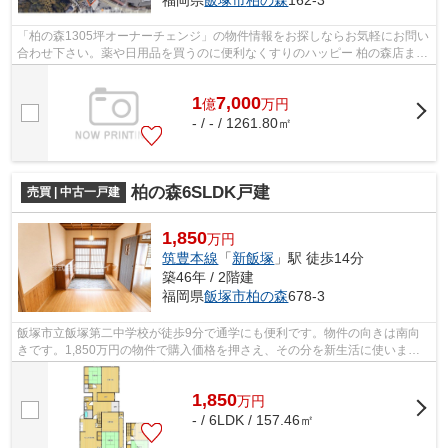
「柏の森1305坪オーナーチェンジ」の物件情報をお探しならお気軽にお問い
合わせ下さい。薬や日用品を買うのに便利なくすりのハッピー 柏の森店まで
251mです。駅まで徒歩14分の物件です...
1
7,000
億
万
円
- / - / 1261.80㎡
柏の森6SLDK戸建
売買 | 中古一戸建
1,850
万円
筑豊本線
「
新飯塚
」駅 徒歩14分
築46年 / 2階建
福岡県
飯塚市
柏の森
678-3
飯塚市立飯塚第二中学校が徒歩9分で通学にも便利です。物件の向きは南向
きです。1,850万円の物件で購入価格を押さえ、その分を新生活に使いまし
ょう。一戸建て情報が豊富なサムライフ...
1,850
万
円
- / 6LDK / 157.46㎡