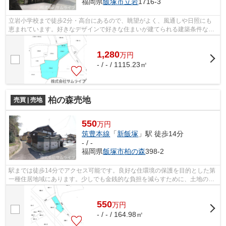
福岡県
飯塚市
立岩
1716-3
立岩小学校まで徒歩2分・高台にあるので、眺望がよく、風通しや日照にも
恵まれています。好きなデザインで好きな住まいが建てられる建築条件な
し。価格1,280万円でニーズの高い土地で...
1,280
万
円
- / - / 1115.23㎡
柏の森売地
売買 | 売地
550
万円
筑豊本線
「
新飯塚
」駅 徒歩14分
- / -
福岡県
飯塚市
柏の森
398-2
駅までは徒歩14分でアクセス可能です。良好な住環境の保護を目的とした第
一種住居地域にあります。少しでも金銭的な負担を減らすために、土地の購
入価格は安く抑えましょう。こちらは5...
550
万
円
- / - / 164.98㎡