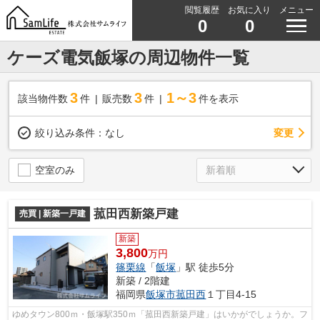
閲覧履歴
お気に入り
メニュー
0
0
ケーズ電気飯塚の周辺物件一覧
3
3
1～3
該当物件数
件
販売数
件
件を表示
変更
絞り込み条件：
なし
空室のみ
菰田西新築戸建
売買 | 新築一戸建
新築
3,800
万円
篠栗線
「
飯塚
」駅 徒歩5分
新築 / 2階建
福岡県
飯塚市
菰田西
１丁目4-15
ゆめタウン800ｍ・飯塚駅350ｍ「菰田西新築戸建」はいかがでしょうか。フ