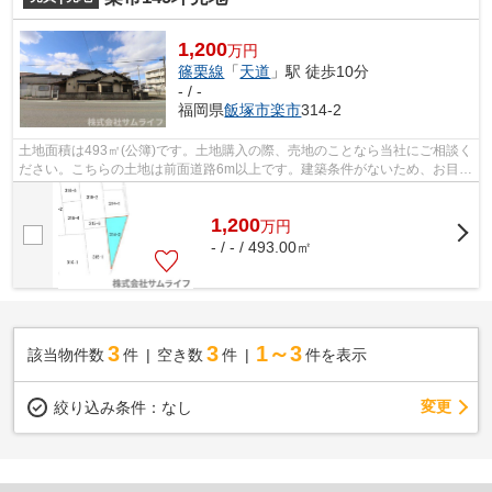
1,200
万円
篠栗線
「
天道
」駅 徒歩10分
- / -
福岡県
飯塚市
楽市
314-2
土地面積は493㎡(公簿)です。土地購入の際、売地のことなら当社にご相談く
ださい。こちらの土地は前面道路6m以上です。建築条件がないため、お目当
ての建築会社やハウスメーカーで、思...
1,200
万
円
- / - / 493.00㎡
3
3
1～3
該当物件数
件
空き数
件
件を表示
変更
絞り込み条件：
なし