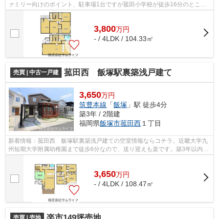
ァミリー向けのポイント、駐車場1台ですが菰田小学校が徒歩16分のところ
にあります。IHクッキングヒーター付き...
3,800
万
円
- / 4LDK / 104.33㎡
菰田西 飯塚駅裏築浅戸建て
売買 | 中古一戸建
3,650
万円
筑豊本線
「
飯塚
」駅 徒歩4分
築3年 / 2階建
福岡県
飯塚市
菰田西
１丁目
新着情報：菰田西 飯塚駅裏築浅戸建ての空室情報ならコチラ。近畿大学九
州短期大学附属幼稚園まで徒歩6分なので、送り迎えも楽です。築3年以内の
新しい物件はいかがですか。築浅(築2...
3,650
万
円
- / 4LDK / 108.47㎡
楽市149坪売地
売買 | 売地