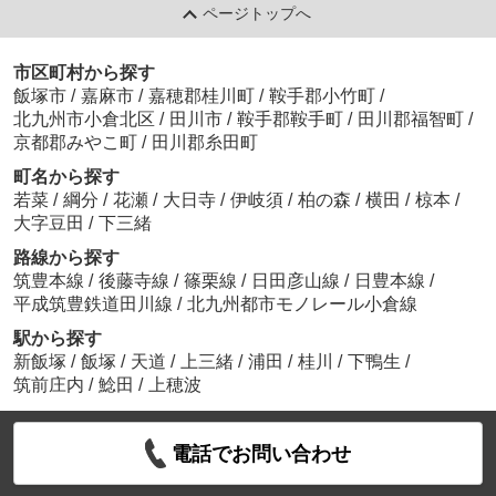
ページトップへ
市区町村から探す
飯塚市
/
嘉麻市
/
嘉穂郡桂川町
/
鞍手郡小竹町
/
北九州市小倉北区
/
田川市
/
鞍手郡鞍手町
/
田川郡福智町
/
京都郡みやこ町
/
田川郡糸田町
町名から探す
若菜
/
綱分
/
花瀬
/
大日寺
/
伊岐須
/
柏の森
/
横田
/
椋本
/
大字豆田
/
下三緒
路線から探す
筑豊本線
/
後藤寺線
/
篠栗線
/
日田彦山線
/
日豊本線
/
平成筑豊鉄道田川線
/
北九州都市モノレール小倉線
駅から探す
新飯塚
/
飯塚
/
天道
/
上三緒
/
浦田
/
桂川
/
下鴨生
/
筑前庄内
/
鯰田
/
上穂波
電話でお問い合わせ