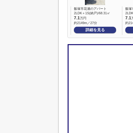
飯塚市花瀬のアパート
飯塚
2LDK＋1S(納戸)/68.31㎡
2LD
7.1
7.1
万円
約2149m／27分
約21
詳細を見る