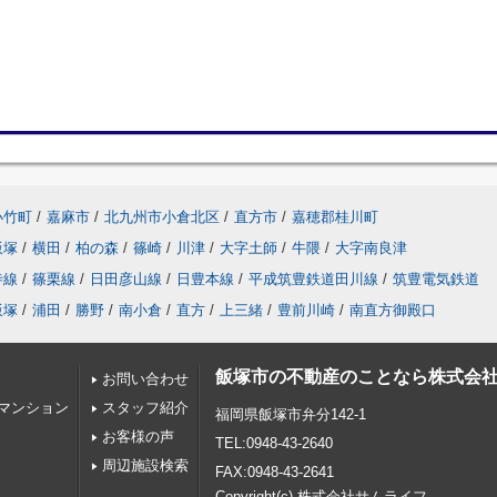
小竹町
/
嘉麻市
/
北九州市小倉北区
/
直方市
/
嘉穂郡桂川町
飯塚
/
横田
/
柏の森
/
篠崎
/
川津
/
大字土師
/
牛隈
/
大字南良津
寺線
/
篠栗線
/
日田彦山線
/
日豊本線
/
平成筑豊鉄道田川線
/
筑豊電気鉄道
飯塚
/
浦田
/
勝野
/
南小倉
/
直方
/
上三緒
/
豊前川崎
/
南直方御殿口
飯塚市の不動産のことなら株式会
お問い合わせ
マンション
スタッフ紹介
福岡県飯塚市弁分142-1
お客様の声
TEL:0948-43-2640
周辺施設検索
FAX:0948-43-2641
Copyright(c) 株式会社サムライフ