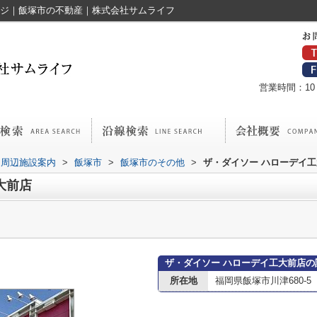
ージ｜飯塚市の不動産｜株式会社サムライフ
営業時間：10：
周辺施設案内
>
飯塚市
>
飯塚市のその他
>
ザ・ダイソー ハローデイ
大前店
ザ・ダイソー ハローデイ工大前店の
所在地
福岡県飯塚市川津680-5