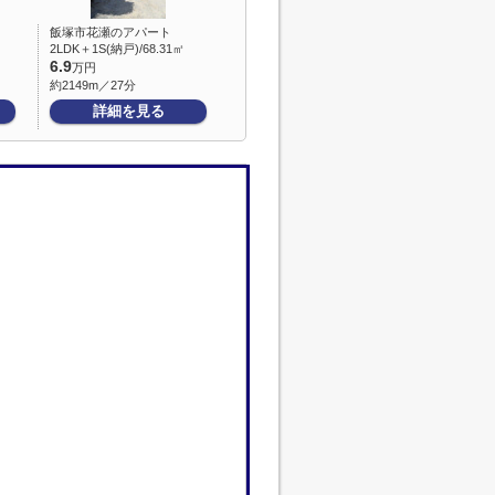
飯塚市花瀬のアパート
2LDK＋1S(納戸)/68.31㎡
6.9
万円
約2149m／27分
詳細を見る