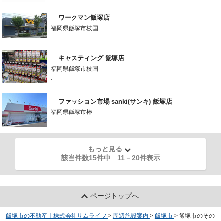
ワークマン飯塚店
福岡県飯塚市枝国
-
キャスティング 飯塚店
福岡県飯塚市枝国
-
ファッション市場 sanki(サンキ) 飯塚店
福岡県飯塚市椿
-
もっと見る
該当件数15件中
11
－
20
件表示
ページトップへ
飯塚市の不動産｜株式会社サムライフ
>
周辺施設案内
>
飯塚市
>
飯塚市のその