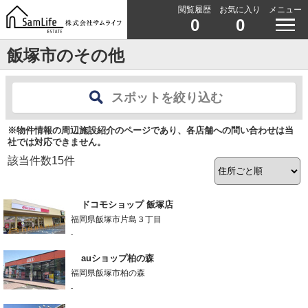
閲覧履歴
お気に入り
メニュー
0
0
飯塚市のその他
スポットを絞り込む
※物件情報の周辺施設紹介のページであり、各店舗への問い合わせは当
社では対応できません。
該当件数
15
件
ドコモショップ 飯塚店
福岡県飯塚市片島３丁目
-
auショップ柏の森
福岡県飯塚市柏の森
-