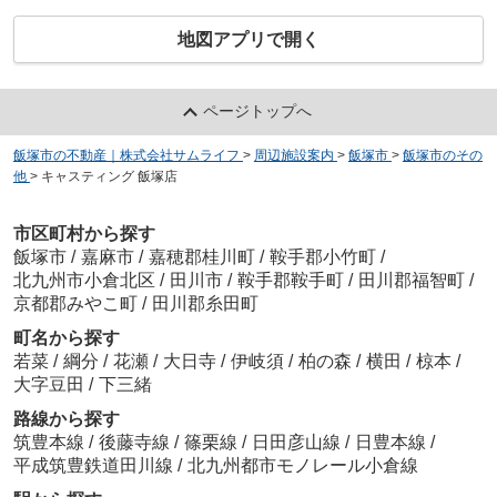
地図アプリで開く
ページトップへ
飯塚市の不動産｜株式会社サムライフ
>
周辺施設案内
>
飯塚市
>
飯塚市のその
他
>
キャスティング 飯塚店
市区町村から探す
飯塚市
/
嘉麻市
/
嘉穂郡桂川町
/
鞍手郡小竹町
/
北九州市小倉北区
/
田川市
/
鞍手郡鞍手町
/
田川郡福智町
/
京都郡みやこ町
/
田川郡糸田町
町名から探す
若菜
/
綱分
/
花瀬
/
大日寺
/
伊岐須
/
柏の森
/
横田
/
椋本
/
大字豆田
/
下三緒
路線から探す
筑豊本線
/
後藤寺線
/
篠栗線
/
日田彦山線
/
日豊本線
/
平成筑豊鉄道田川線
/
北九州都市モノレール小倉線