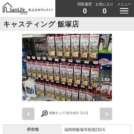
閲覧履歴
お気に入り
メニュー
0
0
キャスティング 飯塚店
前
次
画像タップで拡大表示【
1
/1】
所在地
福岡県飯塚市枝国216-5