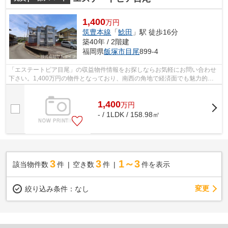
1,400
万円
筑豊本線
「
鯰田
」駅 徒歩16分
築40年 / 2階建
福岡県
飯塚市
目尾
899-4
「エステートピア目尾」の収益物件情報をお探しならお気軽にお問い合わせ
下さい。1,400万円の物件となっており、南西の角地で経済面でも魅力的で
す。
1,400
万
円
- / 1LDK / 158.98㎡
3
3
1～3
該当物件数
件
空き数
件
件を表示
変更
絞り込み条件：
なし