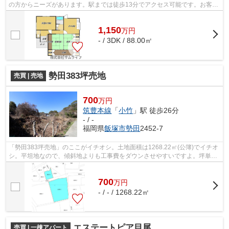
の方からニーズがあります。駅までは徒歩13分でアクセス可能です。お客様
から高い評価をいただく南側道路に接...
1,150
万
円
- / 3DK / 88.00㎡
勢田383坪売地
売買 | 売地
700
万円
筑豊本線
「
小竹
」駅 徒歩26分
- / -
福岡県
飯塚市
勢田
2452-7
「勢田383坪売地」のここがイチオシ。土地面積は1268.22㎡(公簿)でイチオ
シ。平坦地なので、傾斜地よりも工事費をダウンさせやすいですよ。坪単価
1.9万円は魅力！農地転用・飯塚市開発...
700
万
円
- / - / 1268.22㎡
エステートピア目尾
売買 | 一棟アパート