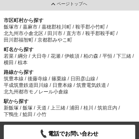
ページトップへ
市区町村から探す
飯塚市
/
嘉麻市
/
嘉穂郡桂川町
/
鞍手郡小竹町
/
北九州市小倉北区
/
田川市
/
直方市
/
鞍手郡鞍手町
/
田川郡福智町
/
京都郡みやこ町
町名から探す
若菜
/
綱分
/
大日寺
/
花瀬
/
伊岐須
/
柏の森
/
平恒
/
下三緒
/
横田
/
椋本
路線から探す
筑豊本線
/
後藤寺線
/
篠栗線
/
日田彦山線
/
平成筑豊鉄道田川線
/
日豊本線
/
筑豊電気鉄道
/
北九州都市モノレール小倉線
駅から探す
新飯塚
/
飯塚
/
天道
/
上三緒
/
浦田
/
桂川
/
筑前庄内
/
下鴨生
/
鯰田
/
小竹
電話でお問い合わせ