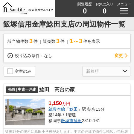
閲覧履歴
お気に入り
メニュー
0
0
飯塚信用金庫鯰田支店の周辺物件一覧
3
3
1～3
該当物件数
件
販売数
件
件を表示
変更
絞り込み条件：
なし
空室のみ
鯰田 高台の家
売買 | 中古一戸建
1,150
万円
筑豊本線
「
鯰田
」駅 徒歩13分
築14年 / 1階建
福岡県
飯塚市
鯰田
2310-161
徒歩17分の場所に鯰田小学校があります。中古の戸建て物件は幅広い年齢層