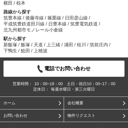
横田
/
椋本
路線から探す
筑豊本線
/
後藤寺線
/
篠栗線
/
日田彦山線
/
平成筑豊鉄道田川線
/
日豊本線
/
筑豊電気鉄道
/
北九州都市モノレール小倉線
駅から探す
新飯塚
/
飯塚
/
天道
/
上三緒
/
浦田
/
桂川
/
筑前庄内
/
下鴨生
/
鯰田
/
上穂波
電話でお問い合わせ
営業時間：
10：00~18：00 土日・祝日10：00~17：00
定休日：
毎週水曜日・第三火曜日
ホーム
会社概要
お問い合わせ
物件リクエスト