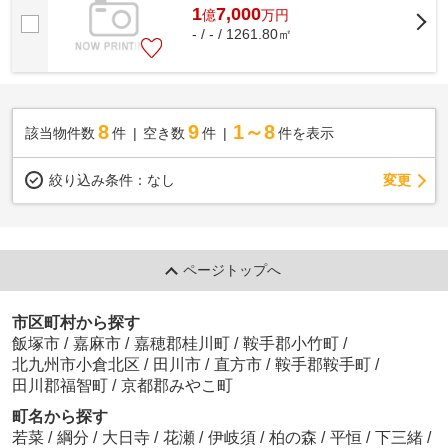
1
7,000
億
万
円
- / - / 1261.80㎡
8
9
1～8
該当物件数
件
空き数
件
件を表示
変更
絞り込み条件：
なし
ページトップへ
市区町村から探す
飯塚市
/
嘉麻市
/
嘉穂郡桂川町
/
鞍手郡小竹町
/
北九州市小倉北区
/
田川市
/
直方市
/
鞍手郡鞍手町
/
田川郡福智町
/
京都郡みやこ町
町名から探す
若菜
/
綱分
/
大日寺
/
花瀬
/
伊岐須
/
柏の森
/
平恒
/
下三緒
/