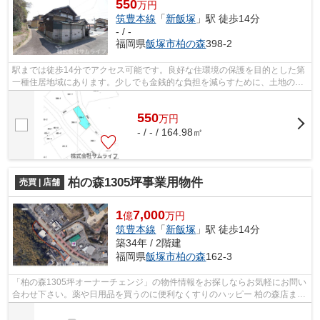
550
万円
筑豊本線
「
新飯塚
」駅 徒歩14分
- / -
福岡県
飯塚市
柏の森
398-2
駅までは徒歩14分でアクセス可能です。良好な住環境の保護を目的とした第
一種住居地域にあります。少しでも金銭的な負担を減らすために、土地の購
入価格は安く抑えましょう。こちらは5...
550
万
円
- / - / 164.98㎡
柏の森1305坪事業用物件
売買 | 店舗
1
7,000
億
万円
筑豊本線
「
新飯塚
」駅 徒歩14分
築34年 / 2階建
福岡県
飯塚市
柏の森
162-3
「柏の森1305坪オーナーチェンジ」の物件情報をお探しならお気軽にお問い
合わせ下さい。薬や日用品を買うのに便利なくすりのハッピー 柏の森店まで
251mです。駅まで徒歩14分の物件です...