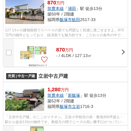
870
万円
筑豊本線
「
浦田
」駅 徒歩13分
築50年 / 2階建
福岡県
飯塚市
鯰田
2517-33
127.13㎡の建物面積でスペースの面でも問題なく快適に過ごせますよ。870
万円の物件となっており、経済面でも魅力的です。こだわりの条件の中でも
好評の納戸付き物件。スーパーが近くに...
870
万
円
- / 4LDK / 127.13㎡
立岩中古戸建
売買 | 中古一戸建
1,280
万円
筑豊本線
「
新飯塚
」駅 徒歩13分
築52年 / 2階建
福岡県
飯塚市
立岩
1716-3
「立岩中古戸建」のここがイチオシ。立岩小学校目の前・敷地300坪超え・
駅から徒歩13分の物件です。奥様方の間でニーズの高い勝手口がついていま
す。建物面積142.85㎡でご家族と過ごす...