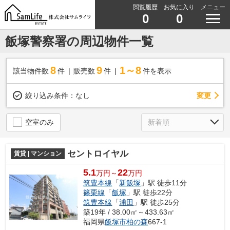
閲覧履歴
お気に入り
メニュー
0
0
飯塚警察署の周辺物件一覧
8
9
1～8
該当物件数
件
販売数
件
件を表示
変更
絞り込み条件：
なし
空室のみ
セントロイヤル
賃貸 | マンション
5.1
22
万円～
万円
筑豊本線
「
新飯塚
」駅 徒歩11分
篠栗線
「
飯塚
」駅 徒歩22分
筑豊本線
「
浦田
」駅 徒歩25分
築19年 / 38.00㎡～433.63㎡
福岡県
飯塚市
柏の森
667-1