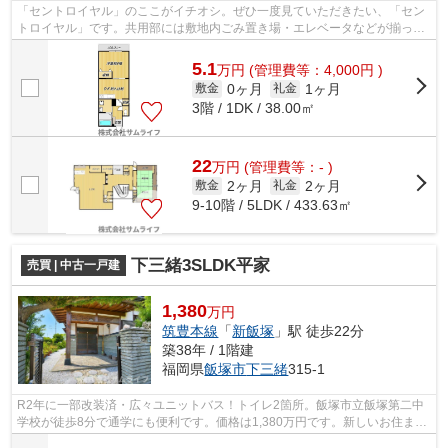
「セントロイヤル」のここがイチオシ。ぜひ一度見ていただきたい、「セン
トロイヤル」です。共用部には敷地内ごみ置き場・エレベータなどが揃って
おります。徒歩11分で駅へのアクセス...
5.1
万
円
(管理費等：4,000円 )
0ヶ月
1ヶ月
敷金
礼金
3階 / 1DK / 38.00㎡
22
万
円
(管理費等：- )
2ヶ月
2ヶ月
敷金
礼金
9-10階 / 5LDK / 433.63㎡
下三緒3SLDK平家
売買 | 中古一戸建
1,380
万円
筑豊本線
「
新飯塚
」駅 徒歩22分
築38年 / 1階建
福岡県
飯塚市
下三緒
315-1
R2年に一部改装済・広々ユニットバス！トイレ2箇所。飯塚市立飯塚第二中
学校が徒歩8分で通学にも便利です。価格は1,380万円です。新しいお住まい
にいかがでしょうか。荷物が多くても倉...