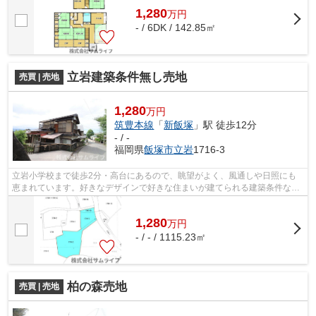
1,280
万
円
- / 6DK / 142.85㎡
立岩建築条件無し売地
売買 | 売地
1,280
万円
筑豊本線
「
新飯塚
」駅 徒歩12分
- / -
福岡県
飯塚市
立岩
1716-3
立岩小学校まで徒歩2分・高台にあるので、眺望がよく、風通しや日照にも
恵まれています。好きなデザインで好きな住まいが建てられる建築条件な
し。価格1,280万円でニーズの高い土地で...
1,280
万
円
- / - / 1115.23㎡
柏の森売地
売買 | 売地