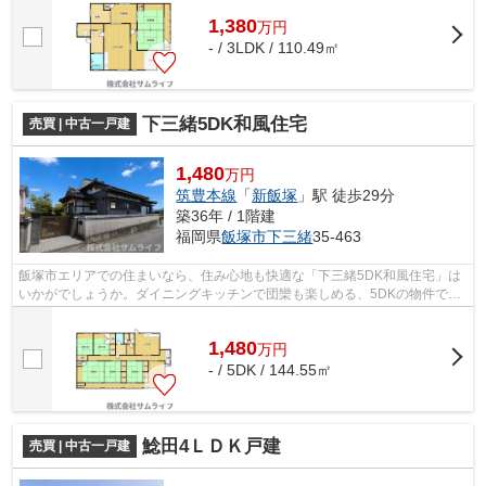
1,380
万
円
- / 3LDK / 110.49㎡
下三緒5DK和風住宅
売買 | 中古一戸建
1,480
万円
筑豊本線
「
新飯塚
」駅 徒歩29分
築36年 / 1階建
福岡県
飯塚市
下三緒
35-463
飯塚市エリアでの住まいなら、住み心地も快適な「下三緒5DK和風住宅」は
いかがでしょうか。ダイニングキッチンで団欒も楽しめる、5DKの物件で
す。家庭菜園が出来るので、自分で育てた...
1,480
万
円
- / 5DK / 144.55㎡
鯰田4ＬＤＫ戸建
売買 | 中古一戸建