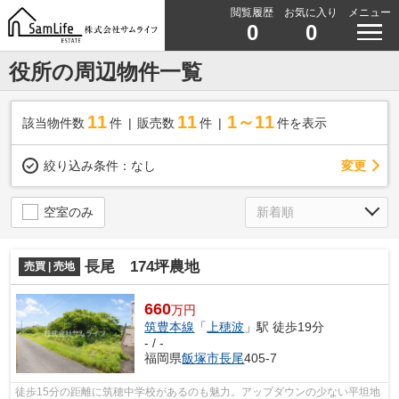
閲覧履歴
お気に入り
メニュー
0
0
役所の周辺物件一覧
11
11
1～11
該当物件数
件
販売数
件
件を表示
変更
絞り込み条件：
なし
空室のみ
長尾 174坪農地
売買 | 売地
660
万円
筑豊本線
「
上穂波
」駅 徒歩19分
- / -
福岡県
飯塚市
長尾
405-7
徒歩15分の距離に筑穂中学校があるのも魅力。アップダウンの少ない平坦地