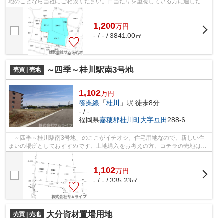
地のことなら当社にご相談ください。日当たりを重視している方に適した南
側道路になります。飯塚市エリアにある...
1,200
万
円
- / - / 3841.00㎡
～四季～桂川駅南3号地
売買 | 売地
1,102
万円
篠栗線
「
桂川
」駅 徒歩8分
- / -
福岡県
嘉穂郡桂川町
大字豆田
288-6
「～四季～桂川駅南3号地」のここがイチオシ。住宅用地なので、新しい住
まいの場所としておすすめです。土地購入をお考えの方、コチラの売地は環
境も良くておすすめです。アップダウン...
1,102
万
円
- / - / 335.23㎡
大分資材置場用地
売買 | 売地