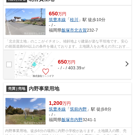
650
万円
筑豊本線
「
桂川
」駅 徒歩10分
- / -
福岡県
飯塚市
北古賀
232-7
「北古賀土地」のここがイチオシ。傾斜地より建築が楽な平坦地です。安心
の前面道路6m以上の条件を備えております。土地購入をお考えの方におすす
めなのがこちらの売地。飯塚市に強い...
650
万
円
- / - / 403.39㎡
内野事業用地
売買 | 売地
1,200
万円
筑豊本線
「
筑前内野
」駅 徒歩8分
- / -
福岡県
飯塚市
内野
3241-1
内野事業用地。徒歩6分の場所に内野小学校があります。土地購入の際、売