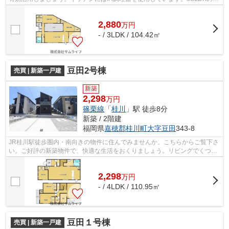
取りです。交通の便に快適な暮らしを送...
2,880
万
円
- / 3LDK / 104.42㎡
豆田2号棟
売買 | 新築一戸建
新築
2,298
万円
篠栗線
「
桂川
」駅 徒歩8分
新築 / 2階建
福岡県
嘉穂郡桂川町
大字豆田
343-8
JR桂川駅徒歩圏内・南向きの物件に住んでみませんか。こちらからご覧下さ
い。ご好評の新築物件で、快適な生活をおくりましょう。リビングでくつろ
げる4SLDKの物件です。水道代の節約に...
2,298
万
円
- / 4LDK / 110.95㎡
豆田１号棟
売買 | 新築一戸建