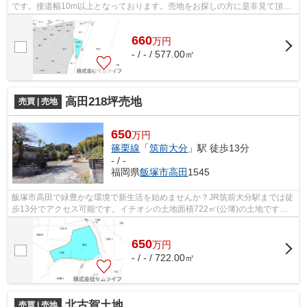
です。接道幅10m以上となっております。売地をお探しの方に是非見て頂き
たいイチオシの土地です。サムライフの...
660
万
円
- / - / 577.00㎡
高田218坪売地
売買 | 売地
650
万円
篠栗線
「
筑前大分
」駅 徒歩13分
- / -
福岡県
飯塚市
高田
1545
飯塚市高田で緑豊かな環境で新生活を始めませんか？JR筑前大分駅までは徒
歩13分でアクセス可能です。イチオシの土地面積722㎡(公簿)の土地です。
篠栗線筑前大分周辺には、土地が豊富に...
650
万
円
- / - / 722.00㎡
北古賀土地
売買 | 売地