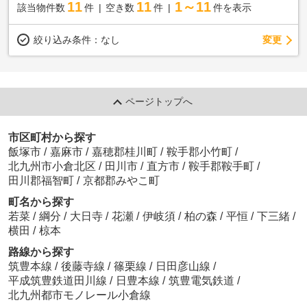
11
11
1～11
該当物件数
件
空き数
件
件を表示
変更
絞り込み条件：
なし
ページトップへ
市区町村から探す
飯塚市
/
嘉麻市
/
嘉穂郡桂川町
/
鞍手郡小竹町
/
北九州市小倉北区
/
田川市
/
直方市
/
鞍手郡鞍手町
/
田川郡福智町
/
京都郡みやこ町
町名から探す
若菜
/
綱分
/
大日寺
/
花瀬
/
伊岐須
/
柏の森
/
平恒
/
下三緒
/
横田
/
椋本
路線から探す
筑豊本線
/
後藤寺線
/
篠栗線
/
日田彦山線
/
平成筑豊鉄道田川線
/
日豊本線
/
筑豊電気鉄道
/
北九州都市モノレール小倉線