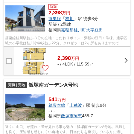
新築
2,398
万円
篠栗線
「
桂川
」駅 徒歩8分
新築 / 2階建
福岡県
嘉穂郡桂川町
大字豆田
篠栗線桂川駅徒歩８分の立地・こだわりポイント満載の豆田１号棟。通学区
域の小学校は桂川小学校徒歩22分。クロゼットは2ヶ所もありますので、衣
類や荷物が多い方にもおススメです。篠...
2,398
万
円
- / 4LDK / 115.59㎡
飯塚南ガーデンA号地
売買 | 売地
541
万円
筑豊本線
「
上穂波
」駅 徒歩9分
- / -
福岡県
飯塚市
阿恵
488-7
近くに山口川が流れ・蛍が見れる事も魅力！飯塚南ガーデンA号地。風通し
も良く、圧迫感も感じにくい角地です。日当たりを重視している方に適した