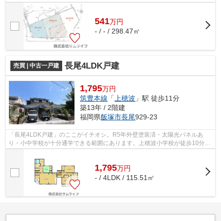
南側道路になります。土地の購入をお考...
541
万
円
- / - / 298.47㎡
長尾4LDK戸建
売買 | 中古一戸建
1,795
万円
筑豊本線
「
上穂波
」駅 徒歩11分
築13年 / 2階建
福岡県
飯塚市
長尾
929-23
「長尾4LDK戸建」のここがイチオシ。R5年外壁塗装済・太陽光パネルあ
り・小中学校が十分通学できる範囲にあります。上穂波小学校が徒歩10分で
す。購入価格1,795万円と、ニーズの高い価...
1,795
万
円
- / 4LDK / 115.51㎡