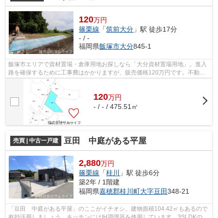
120
万円
篠栗線
「
筑前大分
」駅 徒歩17分
- / -
福岡県
飯塚市
大分
845-1
飯塚市エリアで資材置場・倉庫用地お探しなら「大分資材置場用地」。進入
路を確保するために工事費はかかりますが、販売価格120万円です。不動産
情報はサムライフでご確認ください。ス...
120
万
円
- / - / 475.51㎡
豆田 中庭がある平屋
売買 | 中古一戸建
2,880
万円
篠栗線
「
桂川
」駅 徒歩6分
築2年 / 1階建
福岡県
嘉穂郡桂川町
大字豆田
348-21
「豆田 中庭がある平屋」のここがイチオシ。建物面積104.42㎡もあるので
有効活用しましょう。キッチンにはIH調理器を使用しています。3SLDKの間