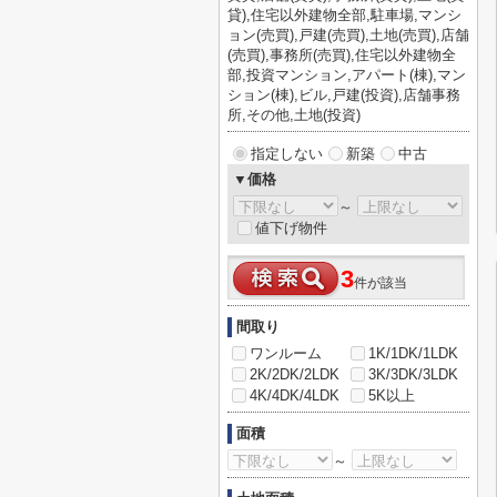
貸),住宅以外建物全部,駐車場,マンシ
ョン(売買),戸建(売買),土地(売買),店舗
(売買),事務所(売買),住宅以外建物全
部,投資マンション,アパート(棟),マン
ション(棟),ビル,戸建(投資),店舗事務
所,その他,土地(投資)
指定しない
新築
中古
▼価格
～
値下げ物件
3
件が該当
間取り
ワンルーム
1K/1DK/1LDK
2K/2DK/2LDK
3K/3DK/3LDK
4K/4DK/4LDK
5K以上
面積
～