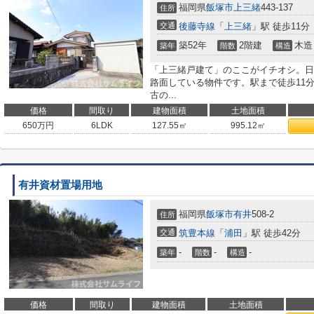
福岡県
飯塚市
上三緒
443-137
住所
交通
後藤寺線
「
上三緒
」駅 徒歩11分
築52年
2階建
木造
築年
階数
構造
「上三緒戸建て」のここがイチオシ。日
路面している物件です。駅まで徒歩11
古の...
価格
間取り
建物面積
土地面積
650
万円
6LDK
127.55㎡
995.12㎡
有井資材置場用地
福岡県
飯塚市
有井
508-2
住所
交通
筑豊本線
「
浦田
」駅 徒歩42分
-
-
-
築年
階数
構造
価格
間取り
建物面積
土地面積