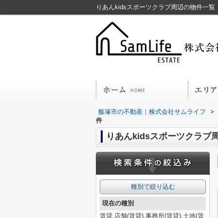
りあんkidsスポーツクラブ周辺の物件一
飯塚市の不動産｜株式会社サムライフ
>
件
りあんkidsスポーツクラブ
種別で絞り込む
現在の種別
賃貸,店舗(賃貸),事務所(賃貸),土地(賃