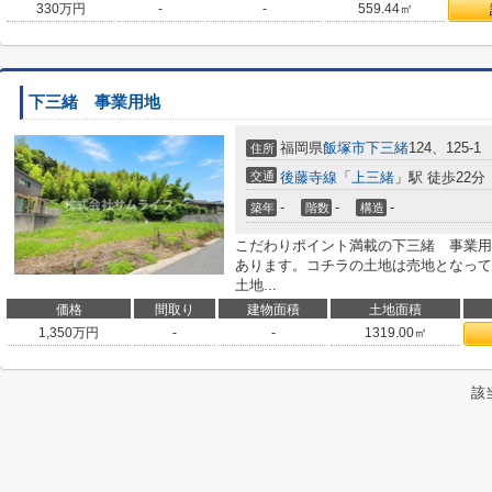
330
万円
-
-
559.44㎡
下三緒 事業用地
福岡県
飯塚市
下三緒
124、125-1
住所
交通
後藤寺線
「
上三緒
」駅 徒歩22分
-
-
-
築年
階数
構造
こだわりポイント満載の下三緒 事業用
あります。コチラの土地は売地となって
土地...
価格
間取り
建物面積
土地面積
1,350
万円
-
-
1319.00㎡
該