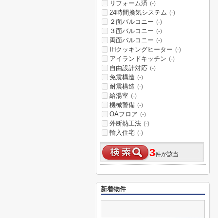
リフォーム済
(-)
24時間換気システム
(-)
２面バルコニー
(-)
３面バルコニー
(-)
両面バルコニー
(-)
IHクッキングヒーター
(-)
アイランドキッチン
(-)
自由設計対応
(-)
免震構造
(-)
耐震構造
(-)
給湯室
(-)
機械警備
(-)
OAフロア
(-)
外断熱工法
(-)
輸入住宅
(-)
3
件が該当
新着物件