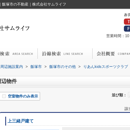
覧｜飯塚市の不動産｜株式会社サムライフ
営業時間：10：
周辺施設案内
>
飯塚市
>
飯塚市のその他
>
りあんkidsスポーツクラブ
周辺物件
並び順：
空室物件のみ表示
該
上三緒戸建て