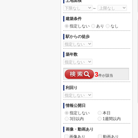
土地面積
～
建築条件
指定しない
あり
なし
駅からの徒歩
築年数
3
件が該当
利回り
情報公開日
指定しない
本日
3日以内
1週間以内
画像・動画あり
画像あり
動画あり