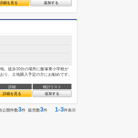
詳細を見る
追加する
地。徒歩10分の場所に飯塚東小学校が
おり、土地購入予定の方にお勧めです。
詳細
検討リスト
詳細を見る
追加する
3
3
1-3
当公開件数
件 販売数
件
件表示