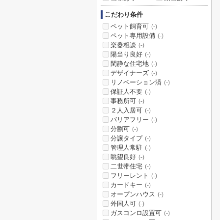
こだわり条件
ペット飼育可
(-)
ペット専用設備
(-)
楽器相談
(-)
陽当り良好
(-)
閑静な住宅地
(-)
デザイナーズ
(-)
リノベーション済
(-)
保証人不要
(-)
事務所可
(-)
２人入居可
(-)
バリアフリー
(-)
分割可
(-)
分譲タイプ
(-)
管理人常駐
(-)
眺望良好
(-)
二世帯住宅
(-)
フリーレント
(-)
カードキー
(-)
オープンハウス
(-)
外国人可
(-)
ガスコンロ設置可
(-)