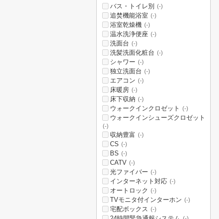
バス・トイレ別
(-)
追焚機能浴室
(-)
浴室乾燥機
(-)
温水洗浄便座
(-)
洗面台
(-)
洗髪洗面化粧台
(-)
シャワー
(-)
独立洗面台
(-)
エアコン
(-)
床暖房
(-)
床下収納
(-)
ウォークインクロゼット
(-)
ウォークインシューズクロゼット
(-)
収納豊富
(-)
CS
(-)
BS
(-)
CATV
(-)
光ファイバー
(-)
インターネット対応
(-)
オートロック
(-)
TVモニタ付インターホン
(-)
宅配ボックス
(-)
24時間緊急通報システム
(-)