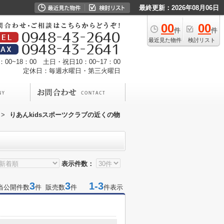
最終更新：2026年08月06日
00
00
件
件
最近見た物件
検討リスト
00~18：00 土日・祝日10：00~17：00
定休日：毎週水曜日・第三火曜日
>
りあんkidsスポーツクラブの近くの物
表示件数：
3
3
1-3
当公開件数
件 販売数
件
件表示