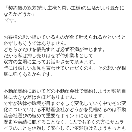
「契約後の双方
(
売り主様と買い主様
)
の生活がより豊かに
なるかどうか」
です。
お客様の思い描いているものが全て叶えられるかというと
必ずしもそうではありません。
どちらかだけを優先すれば必ず不満が生じます。
だから私は押し売りはせず仲介業者として
双方の立場に立ってお話をさせて頂きます。
時には厳しい意見を言わせていただくのも、
その想いが根
底に強くあるからです。
不動産契約に於いてどの不動産会社で契約しようが契約自
体に大きな差はさほどありません。
ですが法律や環境が目まぐるしく変化していく中でその変
化についていける不動産会社かどうかを見極めるのは不動
産会社選びの極めて重要なポイントになります。
歴史や実績に臆することなく、
1
人でも多くの方にサムラ
イフのことを信頼して安心してご依頼頂けるようもっとも