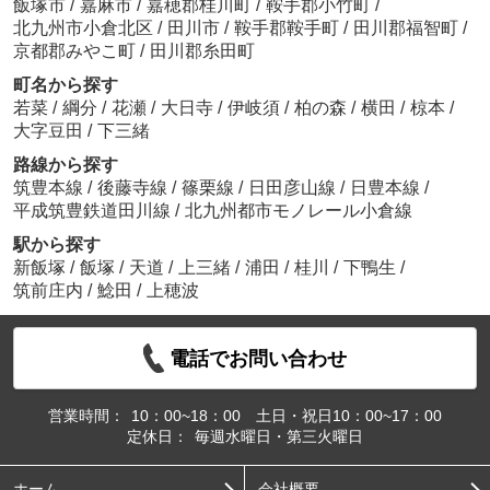
飯塚市
/
嘉麻市
/
嘉穂郡桂川町
/
鞍手郡小竹町
/
北九州市小倉北区
/
田川市
/
鞍手郡鞍手町
/
田川郡福智町
/
京都郡みやこ町
/
田川郡糸田町
町名から探す
若菜
/
綱分
/
花瀬
/
大日寺
/
伊岐須
/
柏の森
/
横田
/
椋本
/
大字豆田
/
下三緒
路線から探す
筑豊本線
/
後藤寺線
/
篠栗線
/
日田彦山線
/
日豊本線
/
平成筑豊鉄道田川線
/
北九州都市モノレール小倉線
駅から探す
新飯塚
/
飯塚
/
天道
/
上三緒
/
浦田
/
桂川
/
下鴨生
/
筑前庄内
/
鯰田
/
上穂波
電話でお問い合わせ
営業時間：
10：00~18：00 土日・祝日10：00~17：00
定休日：
毎週水曜日・第三火曜日
ホーム
会社概要