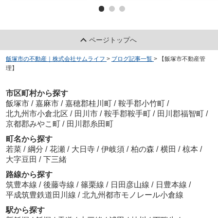
ページトップへ
飯塚市の不動産｜株式会社サムライフ
>
ブログ記事一覧
>
【飯塚市不動産管
理】
市区町村から探す
飯塚市
/
嘉麻市
/
嘉穂郡桂川町
/
鞍手郡小竹町
/
北九州市小倉北区
/
田川市
/
鞍手郡鞍手町
/
田川郡福智町
/
京都郡みやこ町
/
田川郡糸田町
町名から探す
若菜
/
綱分
/
花瀬
/
大日寺
/
伊岐須
/
柏の森
/
横田
/
椋本
/
大字豆田
/
下三緒
路線から探す
筑豊本線
/
後藤寺線
/
篠栗線
/
日田彦山線
/
日豊本線
/
平成筑豊鉄道田川線
/
北九州都市モノレール小倉線
駅から探す