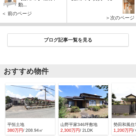
動...
＜ 前のページ
＞次のページ
ブログ記事一覧を見る
おすすめ物件
平恒土地
山野平家346坪敷地
勢田和風住
380万円
/ 208.94㎡
2,300万円
/ 2LDK
1,200万円
/