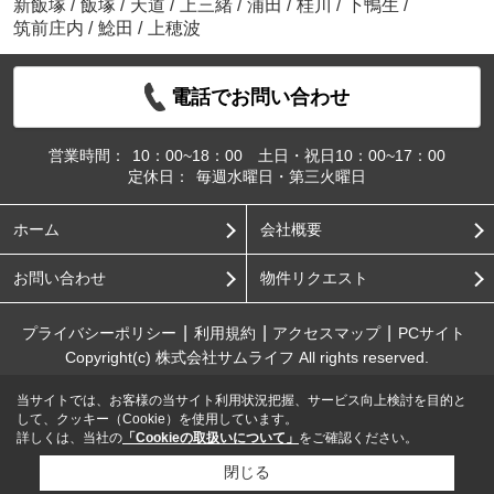
新飯塚
/
飯塚
/
天道
/
上三緒
/
浦田
/
桂川
/
下鴨生
/
筑前庄内
/
鯰田
/
上穂波
電話でお問い合わせ
営業時間：
10：00~18：00 土日・祝日10：00~17：00
定休日：
毎週水曜日・第三火曜日
ホーム
会社概要
お問い合わせ
物件リクエスト
プライバシーポリシー
利用規約
アクセスマップ
PCサイト
Copyright(c) 株式会社サムライフ All rights reserved.
当サイトでは、お客様の当サイト利用状況把握、サービス向上検討を目的と
して、クッキー（Cookie）を使用しています。
詳しくは、当社の
「Cookieの取扱いについて」
をご確認ください。
閉じる