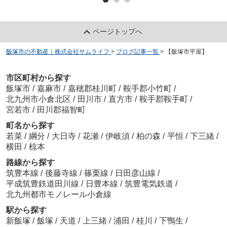
ページトップへ
飯塚市の不動産｜株式会社サムライフ
>
ブログ記事一覧
>
【飯塚市平屋】
市区町村から探す
飯塚市
/
嘉麻市
/
嘉穂郡桂川町
/
鞍手郡小竹町
/
北九州市小倉北区
/
田川市
/
直方市
/
鞍手郡鞍手町
/
宮若市
/
田川郡福智町
町名から探す
若菜
/
綱分
/
大日寺
/
花瀬
/
伊岐須
/
柏の森
/
平恒
/
下三緒
/
横田
/
椋本
路線から探す
筑豊本線
/
後藤寺線
/
篠栗線
/
日田彦山線
/
平成筑豊鉄道田川線
/
日豊本線
/
筑豊電気鉄道
/
北九州都市モノレール小倉線
駅から探す
新飯塚
/
飯塚
/
天道
/
上三緒
/
浦田
/
桂川
/
下鴨生
/