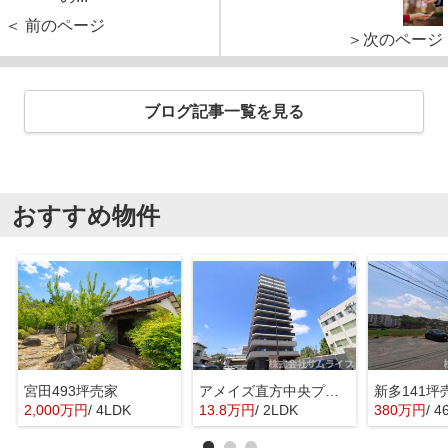
＜ 前のページ
＞次のページ
ブログ記事一覧を見る
おすすめ物件
宮田493坪売家
アメイズ直方中央プレミアム
新多141坪
2,000万円
/ 4LDK
13.8万円
/ 2LDK
380万円
/ 4