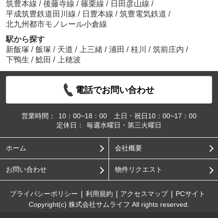
筑豊本線
/
後藤寺線
/
篠栗線
/
日田彦山線
/
平成筑豊鉄道田川線
/
日豊本線
/
筑豊電気鉄道
/
北九州都市モノレール小倉線
駅から探す
新飯塚
/
飯塚
/
天道
/
上三緒
/
浦田
/
桂川
/
筑前庄内
/
下鴨生
/
鯰田
/
上穂波
電話でお問い合わせ
営業時間：
10：00~18：00 土日・祝日10：00~17：00
定休日：
毎週水曜日・第三火曜日
ホーム
会社概要
お問い合わせ
物件リクエスト
プライバシーポリシー
利用規約
アクセスマップ
PCサイト
Copyright(c) 株式会社サムライフ All rights reserved.