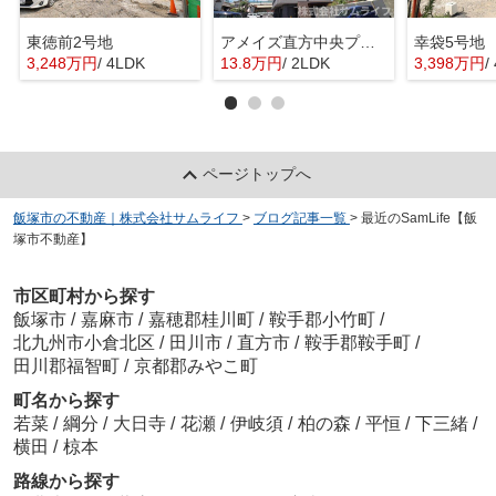
東徳前2号地
アメイズ直方中央プレミアム
幸袋5号地
3,248万円
/ 4LDK
13.8万円
/ 2LDK
3,398万円
/
ページトップへ
飯塚市の不動産｜株式会社サムライフ
>
ブログ記事一覧
>
最近のSamLife【飯
塚市不動産】
市区町村から探す
飯塚市
/
嘉麻市
/
嘉穂郡桂川町
/
鞍手郡小竹町
/
北九州市小倉北区
/
田川市
/
直方市
/
鞍手郡鞍手町
/
田川郡福智町
/
京都郡みやこ町
町名から探す
若菜
/
綱分
/
大日寺
/
花瀬
/
伊岐須
/
柏の森
/
平恒
/
下三緒
/
横田
/
椋本
路線から探す